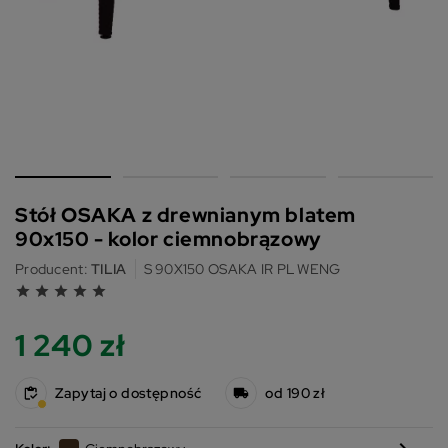
Stół OSAKA z drewnianym blatem
90x150 - kolor ciemnobrązowy
Producent:
TILIA
S 90X150 OSAKA IR PL WENG
grade
grade
grade
grade
grade
1 240 zł
Zapytaj o dostępność
od 190 zł