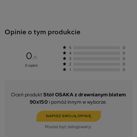
Opinie o tym produkcie
star
5
0
0
star
4
0
/5
star
3
0
star
2
0
0 opinii
star
1
0
Oceń produkt
Stół OSAKA z drewnianym blatem
90x150
i pomóż innym w wyborze.
NAPISZ SWOJĄ OPINIĘ
Musisz być zalogowany.