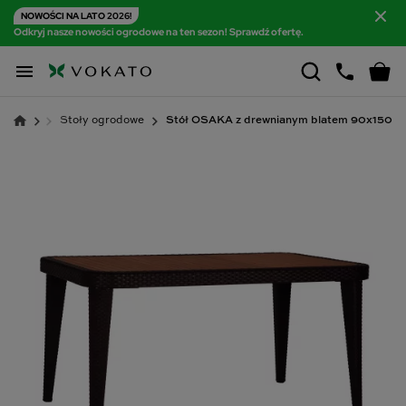
NOWOŚCI NA LATO 2026!
Odkryj nasze nowości ogrodowe na ten sezon! Sprawdź ofertę.

grodowe
Stoły ogrodowe
Stół OSAKA z drewnianym blatem 90x150