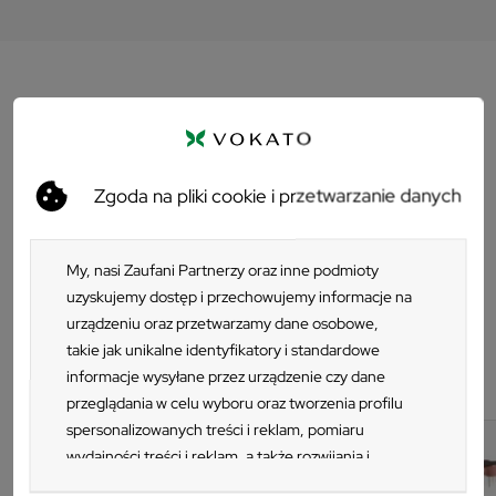
Opis
Stół nadaje się do użytku wewnętrznego jak i zewnętrznego.
Zgoda na pliki cookie i przetwarzanie danych
Łatwy w użytkowaniu, funkcjonalny i stylowy. Blat z drewna
IROKO. Charakteryzuje się wysoką odpornością na czynniki
atmosferyczne. Wymiary 90x150 cm, wys. 76 cm
My, nasi Zaufani Partnerzy oraz inne podmioty
uzyskujemy dostęp i przechowujemy informacje na
urządzeniu oraz przetwarzamy dane osobowe,
takie jak unikalne identyfikatory i standardowe
Kategorie z tym produktem
informacje wysyłane przez urządzenie czy dane
przeglądania w celu wyboru oraz tworzenia profilu
spersonalizowanych treści i reklam, pomiaru
wydajności treści i reklam, a także rozwijania i
ulepszania produktów. Za zgodą Użytkownika my i