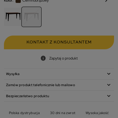
chevron_right
Kolor:
Ciemnobrązowy
KONTAKT Z KONSULTANTEM
Zapytaj o produkt
expand_more
Wysyłka
expand_more
Zamów produkt telefonicznie lub mailowo
expand_more
Bezpieczeństwo produktu
Polska dystrybucja
30 dni na zwrot
Wysoka jakość