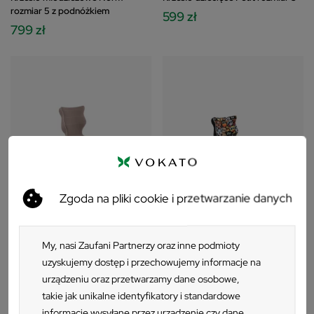
rozmiar 5 z podnóżkiem
599 zł
799 zł
Zgoda na pliki cookie i przetwarzanie danych
My, nasi Zaufani Partnerzy oraz inne podmioty
+9
+9
uzyskujemy dostęp i przechowujemy informacje na
Krzesło dziecięce Petit rozmiar 3 z
Krzesło dziecięce Petit rozmiar 4
urządzeniu oraz przetwarzamy dane osobowe,
podnóżkiem
619 zł
takie jak unikalne identyfikatory i standardowe
669 zł
informacje wysyłane przez urządzenie czy dane