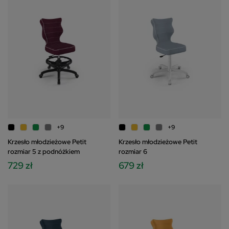
komfortowo korzystać z naszych stron www.
Szczegółowe informacje dotyczące przetwarzania
Twoich danych znajdziesz w Polityce Prywatności i
Cookies oraz po kliknięciu w ikonę "Zmień
ustawienia prywatności".
+9
+9
Krzesło młodzieżowe Petit
Krzesło młodzieżowe Petit
rozmiar 5 z podnóżkiem
rozmiar 6
729 zł
679 zł