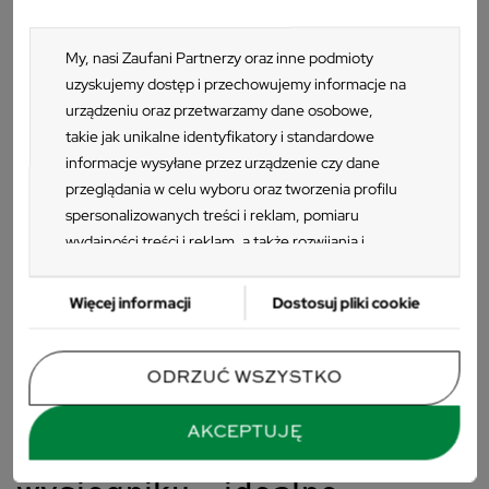
My, nasi Zaufani Partnerzy oraz inne podmioty
PRODUKT HISZPAŃSKI
uzyskujemy dostęp i przechowujemy informacje na
+6
urządzeniu oraz przetwarzamy dane osobowe,
takie jak unikalne identyfikatory i standardowe
Parasol ogrodowy Ezpeleta
FLEXO 3m
informacje wysyłane przez urządzenie czy dane
4 099 zł
przeglądania w celu wyboru oraz tworzenia profilu
spersonalizowanych treści i reklam, pomiaru
wydajności treści i reklam, a także rozwijania i
ulepszania produktów. Za zgodą Użytkownika my i
Zaufani Partnerzy możemy korzystać z
Więcej informacji
Dostosuj pliki cookie
precyzyjnych danych geolokalizacyjnych oraz
identyfikacji poprzez skanowanie urządzeń.
Ponieważ cenimy Twoją prywatność, prosimy o
ODRZUĆ WSZYSTKO
KATEGORIA
zgodę na korzystanie z tych technologii poprzez
Parasole ogrodowe na wysięgniku
kliknięcie „Akceptuję”. Zgoda jest dobrowolna i
AKCEPTUJĘ
zawsze możesz ją zmienić/wycofać klikając przycisk
Parasol ogrodowy na
ustawień prywatności znajdujący się w lewym