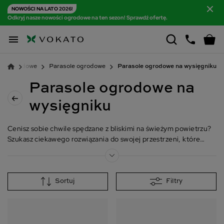
NOWOŚCI NA LATO 2026!
Odkryj nasze nowości ogrodowe na ten sezon! Sprawdź ofertę.

le ogrodowe
Parasole ogrodowe
Parasole ogrodowe na wysięgniku
Parasole ogrodowe na
wysięgniku
Cenisz sobie chwile spędzane z bliskimi na świeżym powietrzu?
Szukasz ciekawego rozwiązania do swojej przestrzeni, które
zapewni ochronę przed nadmiarem promieni słonecznych w
letnie dni? Świetnie się składa! W tej kategorii mamy idealne
akcesorium dla Ciebie – parasol ogrodowy na wysięgniku,
którego konstrukcję podtrzymuje boczna noga.
Sortuj
Filtry