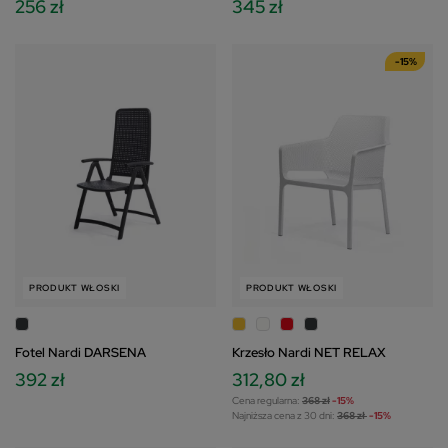
256 zł
345 zł
komfortowo korzystać z naszych stron www.
Szczegółowe informacje dotyczące przetwarzania
Twoich danych znajdziesz w Polityce Prywatności i
-15%
Cookies oraz po kliknięciu w ikonę "Zmień
ustawienia prywatności".
PRODUKT WŁOSKI
PRODUKT WŁOSKI
Fotel Nardi DARSENA
Krzesło Nardi NET RELAX
392 zł
312,80 zł
Cena regularna:
368 zł
-15%
Najniższa cena z 30 dni:
368 zł
-15%