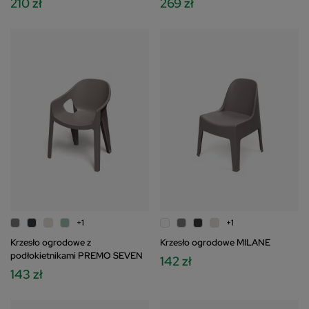
210 zł
269 zł
+1
+1
Krzesło ogrodowe z
Krzesło ogrodowe MILANE
podłokietnikami PREMO SEVEN
142 zł
143 zł