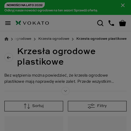
NOWOŚCI NA LATO 2026!
Odkryj nasze nowości ogrodowe na ten sezon! Sprawdź ofertę.

Meble ogrodowe
Krzesła ogrodowe
Krzesła ogrodowe plastikowe
Krzesła ogrodowe
plastikowe
Bez wątpienia można powiedzieć, że krzesła ogrodowe
plastikowe mają naprawdę wiele zalet. Przede wszystkim
tworzywo sztuczne jest
odporne na deszcz, śnieg, promienie
słoneczne
. Wybierając takie krzesła, nie musisz więc się obawiać, że w
Sortuj
Filtry
krótkim czasie po zakupie ulegną zniszczeniu przez niekorzystne
warunki pogodowe.