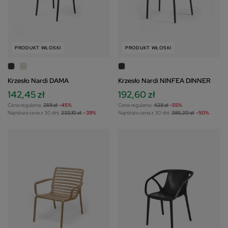
PRODUKT WŁOSKI
PRODUKT WŁOSKI
Krzesło Nardi DAMA
Krzesło Nardi NINFEA DINNER
142,45 zł
192,60 zł
Cena regularna:
259 zł
-45%
Cena regularna:
428 zł
-55%
Najniższa cena z 30 dni:
233,10 zł
-39%
Najniższa cena z 30 dni:
385,20 zł
-50%