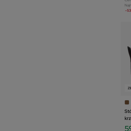
Najn
-53
Z
St
kr
5