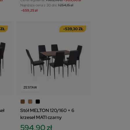
Najniższa cena z 30 dni:
1 254,15 zł
-659,25 zł
 ZŁ
-539,30 ZŁ
ZESTAW
seł
Stół MELTON 120/160 + 6
krzeseł MATI czarny
594,90 zł