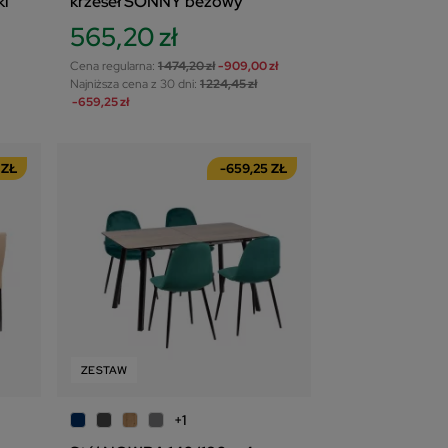
ki
krzeseł SONNY beżowy
565,20 zł
Cena regularna:
1 474,20 zł
-909,00 zł
Najniższa cena z 30 dni:
1 224,45 zł
-659,25 zł
 ZŁ
-659,25 ZŁ
ZESTAW
+1