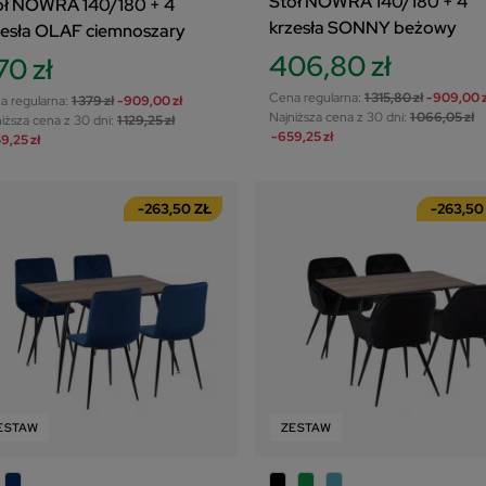
Stół NOWRA 140/180 + 4
ół NOWRA 140/180 + 4
krzesła SONNY beżowy
zesła OLAF ciemnoszary
406,80 zł
70 zł
Cena regularna:
1 315,80 zł
-909,00 z
a regularna:
1 379 zł
-909,00 zł
Najniższa cena z 30 dni:
1 066,05 zł
iższa cena z 30 dni:
1 129,25 zł
-659,25 zł
9,25 zł
-263,50 ZŁ
-263,50
ESTAW
ZESTAW