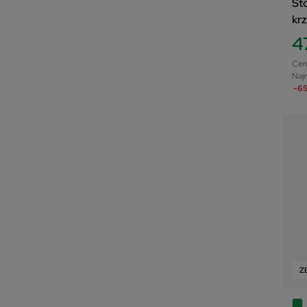
St
kr
4
Cen
Najn
-65
Z