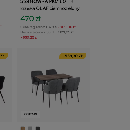
Stół NOWRA 140/180 + 4
krzesła OLAF ciemnozielony
470 zł
ł
Cena regularna:
1 379 zł
-909,00 zł
Najniższa cena z 30 dni:
1 129,25 zł
-659,25 zł
 ZŁ
-539,30 ZŁ
ZESTAW