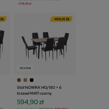
-278,55 zł
 ZŁ
-659,25 ZŁ
ZESTAW
Stół NOWRA 140/180 + 6
krzeseł MATI czarny
594,90 zł
zł
Cena regularna:
1 503,90 zł
-909,00 zł