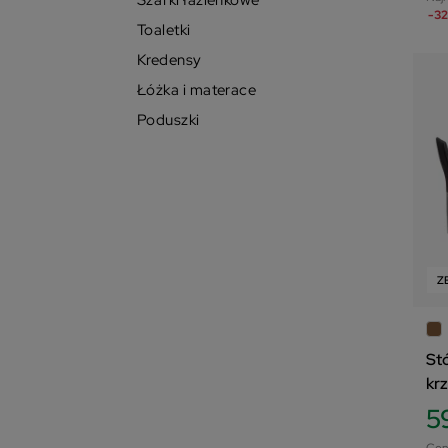
Szafki łazienkowe
-32
Toaletki
Kredensy
Łóżka i materace
Poduszki
Z
St
kr
5
Cen