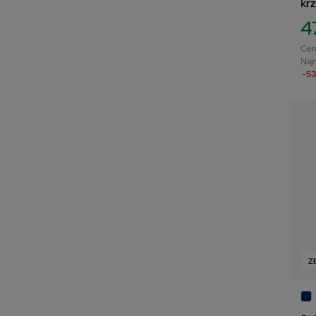
kr
4
Cen
Najn
-53
Z