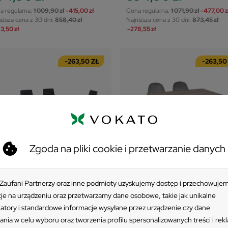
a regularna:
1 009,90 zł
-415,00 zł
Cena regularna:
1 071,90 zł
-477,00 z
iższa cena z 30 dni:
858,40 zł
Najniższa cena z 30 dni:
873,45 zł
3,50 zł
-278,55 zł
-263,50 ZŁ
-263,50
Zgoda na pliki cookie i przetwarzanie danych
ESTAW
ZESTAW
 Zaufani Partnerzy oraz inne podmioty uzyskujemy dostęp i przechowuje
+1
je na urządzeniu oraz przetwarzamy dane osobowe, takie jak unikalne
ół HOBART 120x80 + 6
Stół HOBART 120x80 + 4
katory i standardowe informacje wysyłane przez urządzenie czy dane
zeseł MATI czarny
krzesła OLAF szary
ania w celu wyboru oraz tworzenia profilu spersonalizowanych treści i rek