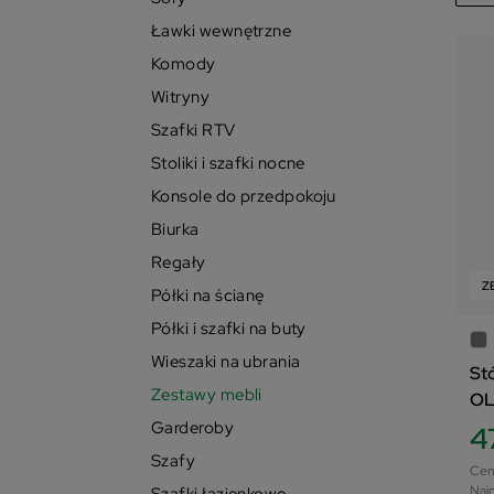
Tr
Ławki wewnętrzne
Komody
Na
Witryny
Na
Szafki RTV
Na
Stoliki i szafki nocne
Konsole do przedpokoju
Ce
Biurka
Ce
Regały
Z
W 
Półki na ścianę
Półki i szafki na buty
Lo
Wieszaki na ubrania
St
Zestawy mebli
OL
Garderoby
4
Szafy
Cen
Najn