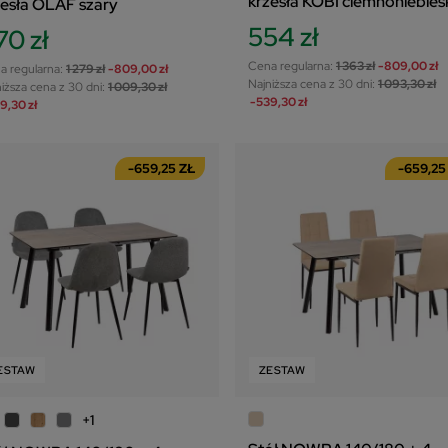
krzesła KOBI ciemnoniebies
zesła OLAF szary
554 zł
70 zł
Cena regularna:
1 363 zł
-809,00 zł
a regularna:
1 279 zł
-809,00 zł
Najniższa cena z 30 dni:
1 093,30 zł
iższa cena z 30 dni:
1 009,30 zł
-539,30 zł
9,30 zł
-659,25 ZŁ
-659,25
ESTAW
ZESTAW
+1