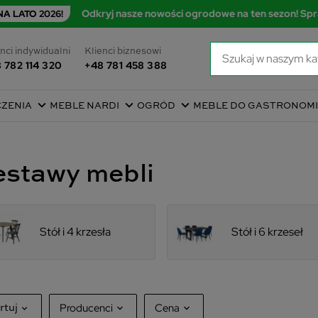
Odkryj nasze nowości ogrodowe na ten sezon! Spr
A LATO 2026!
nci indywidualni
Klienci biznesowi
 782 114 320
+48 781 458 388
CZENIA
MEBLE NARDI
OGRÓD
MEBLE DO GASTRONOMI
estawy mebli
Stół i 4 krzesła
Stół i 6 krzeseł
Producenci
Cena
rtuj