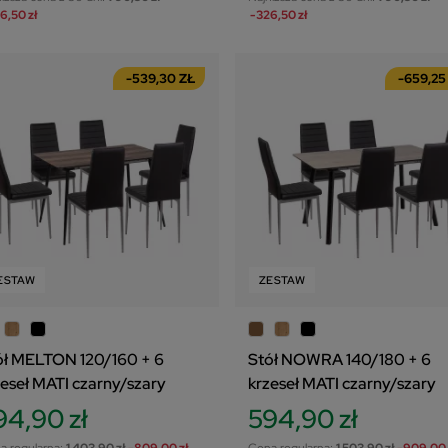
6,50 zł
-326,50 zł
-539,30 ZŁ
-659,25
ESTAW
ZESTAW
ół MELTON 120/160 + 6
Stół NOWRA 140/180 + 6
zeseł MATI czarny/szary
krzeseł MATI czarny/szary
94,90 zł
594,90 zł
a regularna:
1 403,90 zł
-809,00 zł
Cena regularna:
1 503,90 zł
-909,00 