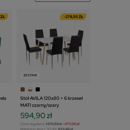
 ZŁ
538
zł
-278,55 ZŁ
ZESTAW
sła
Stół AVILA 120x80 + 6 krzeseł
MATI czarny/szary
594,90 zł
Cena regularna:
1 071,90 zł
-477,00 zł
Najniższa cena z 30 dni:
873,45 zł