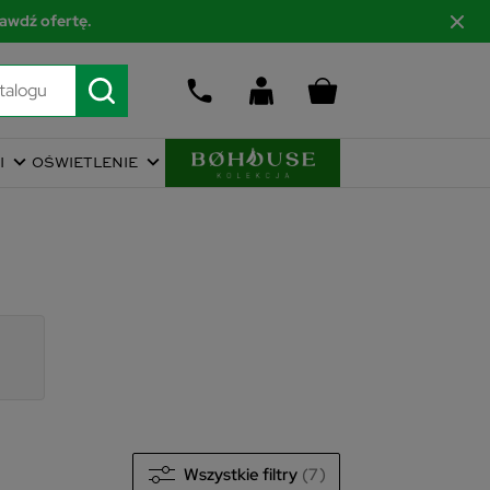
awdź ofertę.
I
OŚWIETLENIE
Wszystkie filtry
(7)