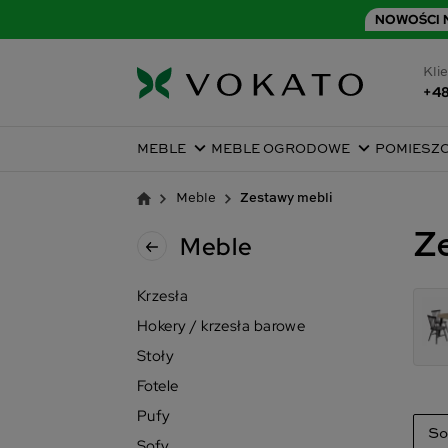
NOWOŚCI N
Klie
+48
MEBLE
MEBLE OGRODOWE
POMIESZ
Meble
Zestawy mebli
Z
Meble
Krzesła
Hokery / krzesła barowe
Stoły
Fotele
Pufy
So
Sofy