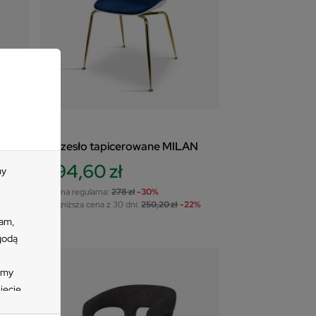
O -
Krzesło tapicerowane MILAN
194,60 zł
my
Cena regularna:
278 zł
-30%
Najniższa cena z 30 dni:
250,20 zł
-22%
lam,
7%
zgodą
imy
ięcie
zycisk