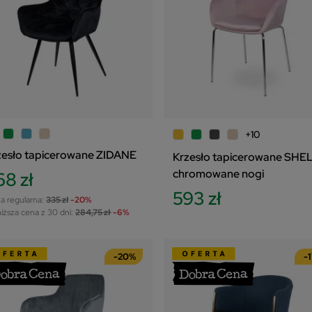
zwa, od Z do A
UNIQUE
2
na, od najniższej do najwyższej
na, od najwyższej do najniższej
magazynie
sowo
+10
zesło tapicerowane ZIDANE
Krzesło tapicerowane SHEL
chromowane nogi
68 zł
593 zł
a regularna:
335 zł
-20%
iższa cena z 30 dni:
284,75 zł
-6%
-20%
-