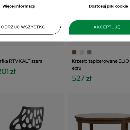
 prywatności znajdujący się w lewym dolnym rogu strony. Niektóre rodzaj
Więcej informacji
Dostosuj pliki cookie
zania danych nie wymagają zgody użytkownika, ale masz prawo sprzeciwić
przetwarzaniu. Preferencje będą miały zastosowania tylko na tej witrynie.
 się z poniższymi informacjami, abyś mógł świadomie i komfortowo korzys
ODRZUĆ WSZYSTKO
AKCEPTUJĘ
stron www. Szczegółowe informacje dotyczące przetwarzania Twoich da
sz w Polityce Prywatności i Cookies oraz po kliknięciu w ikonę "Zmień usta
ści".
afka RTV KALT szara
Krzesło tapicerowane ELIO
ecru
201 zł
527 zł