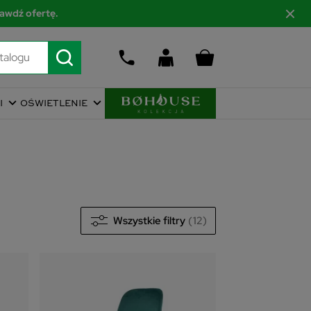
awdź ofertę.
I
OŚWIETLENIE
Wszystkie filtry
(12)
401
zł