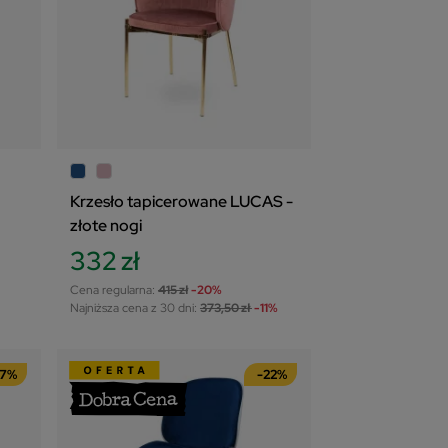
Krzesło tapicerowane LUCAS -
złote nogi
332 zł
Cena regularna:
415 zł
-20%
Najniższa cena z 30 dni:
373,50 zł
-11%
17%
-22%