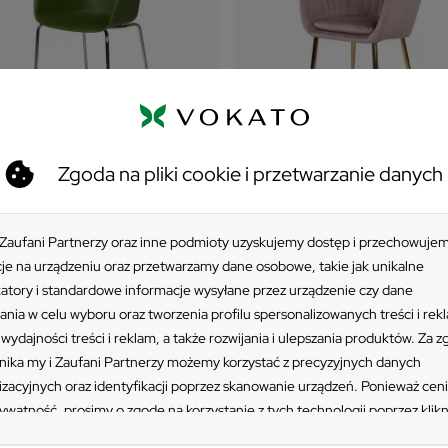
Zgoda na pliki cookie i przetwarzanie danych
+1
Krzesło tapicerowane MUN
zesło SHELL - chromowane
złote nogi
gi
 Zaufani Partnerzy oraz inne podmioty uzyskujemy dostęp i przechowuje
374,25 zł
94 zł
je na urządzeniu oraz przetwarzamy dane osobowe, takie jak unikalne
katory i standardowe informacje wysyłane przez urządzenie czy dane
Cena regularna:
499 zł
-25%
ania w celu wyboru oraz tworzenia profilu spersonalizowanych treści i rek
Najniższa cena z 30 dni:
449,10 zł
-1
wydajności treści i reklam, a także rozwijania i ulepszania produktów. Za 
ika my i Zaufani Partnerzy możemy korzystać z precyzyjnych danych
izacyjnych oraz identyfikacji poprzez skanowanie urządzeń. Ponieważ cen
ywatność, prosimy o zgodę na korzystanie z tych technologii poprzez klikn
ję”. Zgoda jest dobrowolna i zawsze możesz ją zmienić/wycofać klikając pr