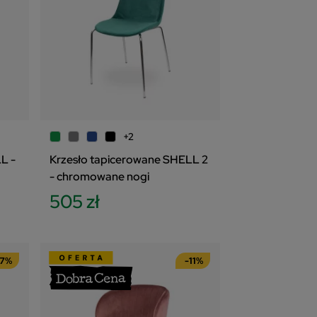
+2
L -
Krzesło tapicerowane SHELL 2
- chromowane nogi
505 zł
17%
-11%