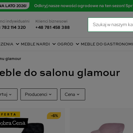
Odkryj nasze nowości ogrodowe na ten sezon! Spr
A LATO 2026!
nci indywidualni
Klienci biznesowi
 782 114 320
+48 781 458 388
CZENIA
MEBLE NARDI
OGRÓD
MEBLE DO GASTRONOMI
onu glamour
eble do salonu glamour
Producenci
Cena
rtuj
BoHouse
4
afność
-6%
194
zł
1
jpierw nowe produkty
Home Base
6
zwa, od A do Z
TILIA
3