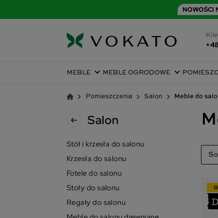
NOWOŚCI N
Klie
+48
MEBLE
MEBLE OGRODOWE
POMIESZ
Pomieszczenia
Salon
Meble do sal
M
Salon
Stół i krzesła do salonu
So
Krzesła do salonu
Fotele do salonu
Tr
Stoły do salonu
Na
Regały do salonu
Na
Meble do salonu drewniane