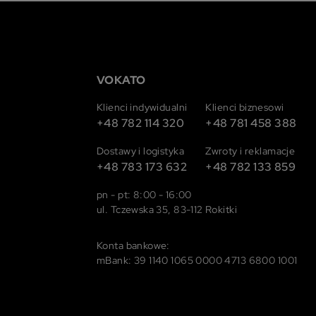
VOKATO
Klienci indywidualni
Klienci biznesowi
+48 782 114 320
+48 781 458 388
Dostawy i logistyka
Zwroty i reklamacje
+48 783 173 632
+48 782 133 859
pn - pt: 8:00 - 16:00
ul. Tczewska 35, 83-112 Rokitki
Konta bankowe:
mBank: 39 1140 1065 0000 4713 6800 1001