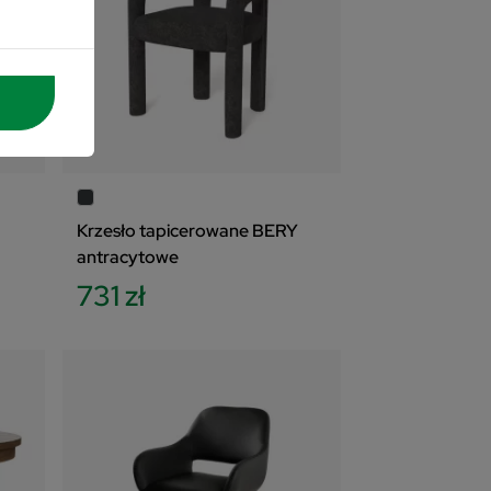
e
 się
tać z
nych
wienia
Krzesło tapicerowane BERY
antracytowe
731 zł