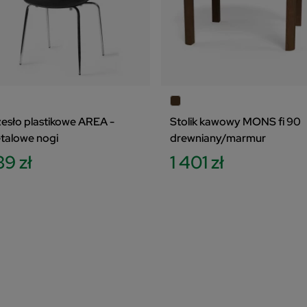
zesło plastikowe AREA -
Stolik kawowy MONS fi 90
talowe nogi
drewniany/marmur
39 zł
1 401 zł