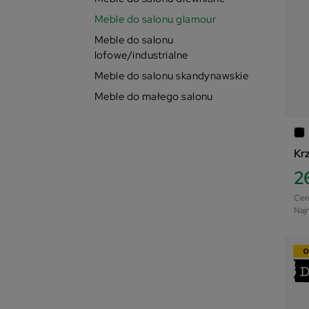
Meble do salonu glamour
Na
Meble do salonu
Ce
lofowe/industrialne
Meble do salonu skandynawskie
Ce
Meble do małego salonu
W 
Lo
Kr
2
Cen
Najn