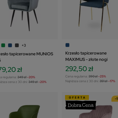
+3
Krzesło tapicerowane
zesło tapicerowane MUNIOS
MAXIMUS - złote nogi
S
292,50 zł
79,20 zł
Cena regularna:
390 zł
-25%
a regularna:
349 zł
-20%
Najniższa cena z 30 dni:
351 zł
-17%
iższa cena z 30 dni:
349 zł
-20%
-