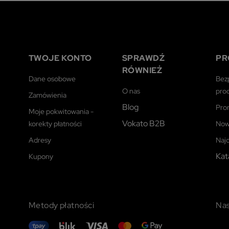
TWOJE KONTO
SPRAWDŹ
PR
RÓWNIEŻ
Dane osobowe
Bez
O nas
pro
Zamówienia
Blog
Pro
Moje pokwitowania -
Vokato B2B
korekty płatności
Now
Adresy
Naj
Kat
Kupony
Metody płatności
Nas