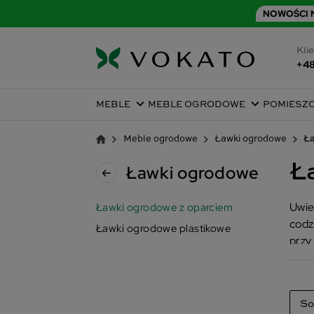
NOWOŚCI N
Klie
+48
MEBLE
MEBLE OGRODOWE
POMIESZ
Meble ogrodowe
Ławki ogrodowe
Ła
Ł
Ławki ogrodowe
Uwie
Ławki ogrodowe z oparciem
codz
Ławki ogrodowe plastikowe
przy
So