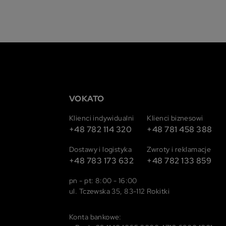
VOKATO
Klienci indywidualni
Klienci biznesowi
+48 782 114 320
+48 781 458 388
Dostawy i logistyka
Zwroty i reklamacje
+48 783 173 632
+48 782 133 859
pn - pt: 8:00 - 16:00
ul. Tczewska 35, 83-112 Rokitki
Konta bankowe: