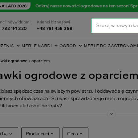
Odkryj nasze nowości ogrodowe na ten sezon! Spr
A LATO 2026!
nci indywidualni
Klienci biznesowi
 782 114 320
+48 781 458 388
CZENIA
MEBLE NARDI
OGRÓD
MEBLE DO GASTRONOMI
wki ogrodowe z oparciem
awki ogrodowe z oparcie
lbiasz spędzać czas na świeżym powietrzu i oddawać się czyn
iennych obowiązkach? Szukasz sprawdzonego mebla ogrodowe
 filiżance ulubionej herbaty?
Producenci
Cena
rtuj