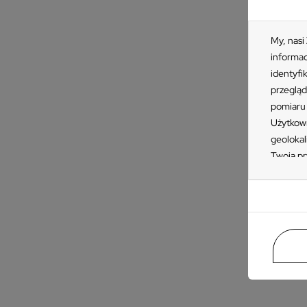
My, nasi
informac
identyfi
przegląd
pomiaru 
Użytkown
geolokal
Twoją pr
KAT
„Akceptu
Ł
ustawień
przetwar
o
takiemu 
o
Zapoznaj
naszych 
znajdzie
prywatno