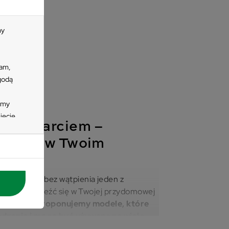
my
lam,
zgodą
imy
ięcie
e z oparciem –
zycisk
e
 mebel w Twoim
 się
tać z
 ogrodu to bez wątpienia jeden z
nych
 powinny znaleźć się w Twojej przydomowej
wienia
ne Vokato proponujemy modele, które
dzenie i mogą być używane na wiele
laksu do organizacji małego spotkania