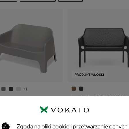
Ferne
1
afność
646
zł
jpierw nowe produkty
NARDI
1
zwa, od A do Z
zwa, od Z do A
na, od najniższej do najwyższej
na, od najwyższej do najniższej
PRODUKT WŁOSKI
magazynie
sowo
+1
Ławka Nardi NET BENCH
wka ogrodowa MILANE
659 zł
46 zł
Zgoda na pliki cookie i przetwarzanie danych