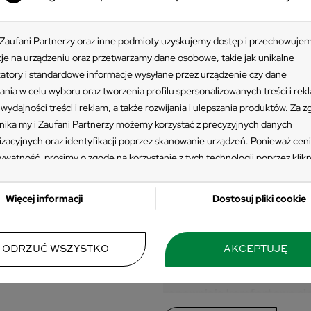
 Zaufani Partnerzy oraz inne podmioty uzyskujemy dostęp i przechowuje
je na urządzeniu oraz przetwarzamy dane osobowe, takie jak unikalne
katory i standardowe informacje wysyłane przez urządzenie czy dane
ania w celu wyboru oraz tworzenia profilu spersonalizowanych treści i rek
wydajności treści i reklam, a także rozwijania i ulepszania produktów. Za 
ika my i Zaufani Partnerzy możemy korzystać z precyzyjnych danych
izacyjnych oraz identyfikacji poprzez skanowanie urządzeń. Ponieważ cen
ywatność, prosimy o zgodę na korzystanie z tych technologii poprzez klikn
EGORIA
Ławki ogrodow
ję”. Zgoda jest dobrowolna i zawsze możesz ją zmienić/wycofać klikając pr
awki
 prywatności znajdujący się w lewym dolnym rogu strony. Niektóre rodzaj
najważniejszy
Więcej informacji
Dostosuj pliki cookie
zania danych nie wymagają zgody użytkownika, ale masz prawo sprzeciwić
grodowe z
ogrodzie
przetwarzaniu. Preferencje będą miały zastosowania tylko na tej witrynie.
parciem
 się z poniższymi informacjami, abyś mógł świadomie i komfortowo korzys
Wygodna ławka z oparciem do
ODRZUĆ WSZYSTKO
AKCEPTUJĘ
stron www. Szczegółowe informacje dotyczące przetwarzania Twoich da
najważniejszych mebli, jakie
sz w Polityce Prywatności i Cookies oraz po kliknięciu w ikonę "Zmień usta
przestrzeni.
W sklepie onli
ści".
zapewniają komfortowe sie
sposobów - od zwykłego re