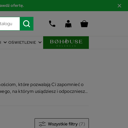
awdź ofertę.
I
OŚWIETLENIE
m
nościom, które pozwalają Ci zapomnieć o
go, na którym usiądziesz i odpoczniesz
Wszystkie filtry
(7)