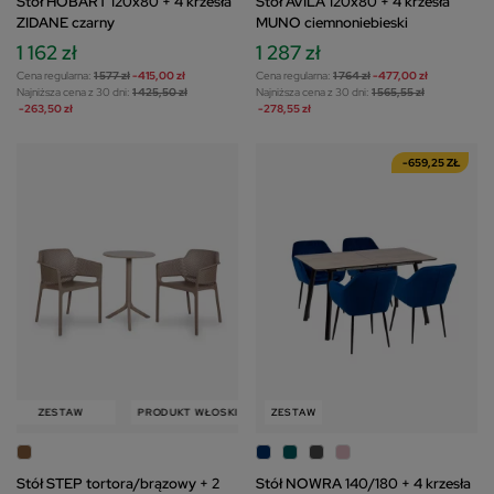
Stół HOBART 120x80 + 4 krzesła
Stół AVILA 120x80 + 4 krzesła
ZIDANE czarny
MUNO ciemnoniebieski
1 162 zł
1 287 zł
Cena regularna:
1 577 zł
-415,00 zł
Cena regularna:
1 764 zł
-477,00 zł
Najniższa cena z 30 dni:
1 425,50 zł
Najniższa cena z 30 dni:
1 565,55 zł
-263,50 zł
-278,55 zł
-659,25 ZŁ
ZESTAW
PRODUKT WŁOSKI
ZESTAW
ZESTAW
Stół STEP tortora/brązowy + 2
Stół NOWRA 140/180 + 4 krzesła