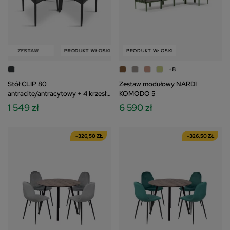
ZESTAW
PRODUKT WŁOSKI
ZESTAW
PRODUKT WŁOSKI
+8
Stół CLIP 80
Zestaw modułowy NARDI
antracite/antracytowy + 4 krzesła
KOMODO 5
BORA antracite/antracytowy
1 549 zł
6 590 zł
-326,50 ZŁ
-326,50 ZŁ