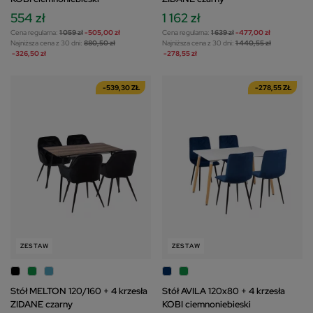
554 zł
1 162 zł
Cena regularna:
1 059 zł
-505,00 zł
Cena regularna:
1 639 zł
-477,00 zł
Najniższa cena z 30 dni:
880,50 zł
Najniższa cena z 30 dni:
1 440,55 zł
-326,50 zł
-278,55 zł
-539,30 ZŁ
-278,55 ZŁ
ZESTAW
ZESTAW
Stół MELTON 120/160 + 4 krzesła
Stół AVILA 120x80 + 4 krzesła
ZIDANE czarny
KOBI ciemnoniebieski