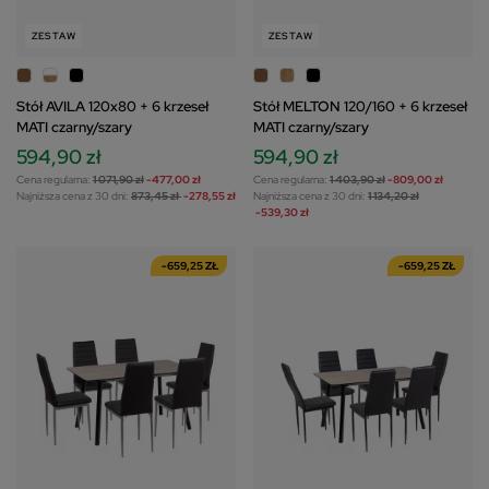
ZESTAW
ZESTAW
Stół AVILA 120x80 + 6 krzeseł
Stół MELTON 120/160 + 6 krzeseł
MATI czarny/szary
MATI czarny/szary
594,90 zł
594,90 zł
Cena regularna:
1 071,90 zł
-477,00 zł
Cena regularna:
1 403,90 zł
-809,00 zł
Najniższa cena z 30 dni:
873,45 zł
-278,55 zł
Najniższa cena z 30 dni:
1 134,20 zł
-539,30 zł
-659,25 ZŁ
-659,25 ZŁ