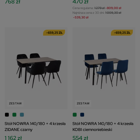
768 zł
470 zł
Cena regularna:
1 279 zł
-809,00 zł
Najniższa cena z 30 dni:
1 009,30 zł
-539,30 zł
-659,25 ZŁ
-659,25 ZŁ
ZESTAW
ZESTAW
Stół NOWRA 140/180 + 4 krzesła
Stół NOWRA 140/180 + 4 krzesła
ZIDANE czarny
KOBI ciemnoniebieski
1 162 zł
554 zł