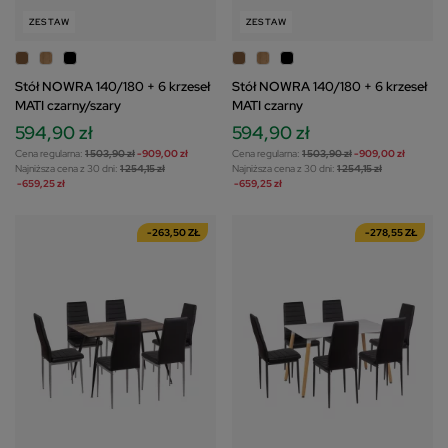
ZESTAW
ZESTAW
Stół NOWRA 140/180 + 6 krzeseł
Stół NOWRA 140/180 + 6 krzeseł
MATI czarny/szary
MATI czarny
594,90 zł
594,90 zł
Cena regularna:
1 503,90 zł
-909,00 zł
Cena regularna:
1 503,90 zł
-909,00 zł
Najniższa cena z 30 dni:
1 254,15 zł
Najniższa cena z 30 dni:
1 254,15 zł
-659,25 zł
-659,25 zł
-263,50 ZŁ
-278,55 ZŁ