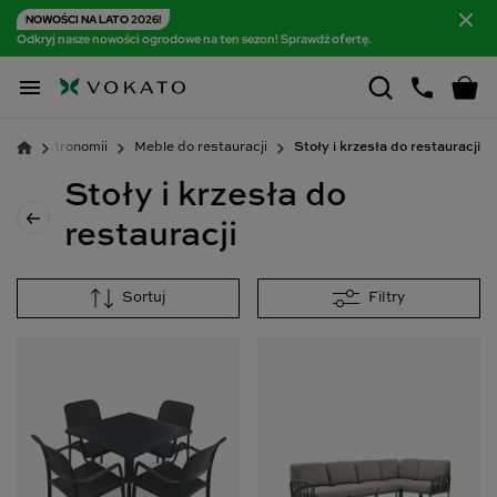
NOWOŚCI NA LATO 2026!
Odkryj nasze nowości ogrodowe na ten sezon! Sprawdź ofertę.

e do gastronomii
Meble do restauracji
Stoły i krzesła do restauracji
Stoły i krzesła do
restauracji
Sortuj
Filtry