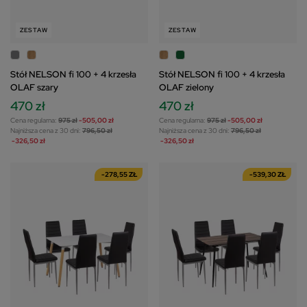
ZESTAW
ZESTAW
Stół NELSON fi 100 + 4 krzesła
Stół NELSON fi 100 + 4 krzesła
OLAF szary
OLAF zielony
470 zł
470 zł
Cena regularna:
975 zł
-505,00 zł
Cena regularna:
975 zł
-505,00 zł
Najniższa cena z 30 dni:
796,50 zł
Najniższa cena z 30 dni:
796,50 zł
-326,50 zł
-326,50 zł
-278,55 ZŁ
-539,30 ZŁ