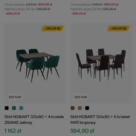
Cena regularna:
2 071 zł
-909,00 zł
Cena regularna:
1 463 zł
-909,00 zł
Najniższa cena z 30 dni:
1 821,25 zł
Najniższa cena z 30 dni:
1 213,25 zł
-659,25 zł
-659,25 zł
-263,50 ZŁ
-263,50 ZŁ
ZESTAW
ZESTAW
Stół HOBART 120x80 + 4 krzesła
Stół HOBART 120x80 + 6 krzeseł
ZIDANE zielony
MATI brązowy
1 162 zł
594,90 zł