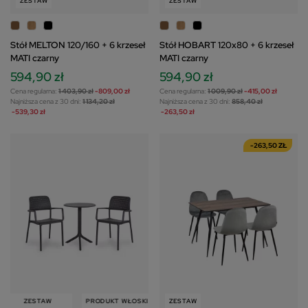
ZESTAW
ZESTAW
Stół MELTON 120/160 + 6 krzeseł
Stół HOBART 120x80 + 6 krzeseł
MATI czarny
MATI czarny
594,90 zł
594,90 zł
Cena regularna:
1 403,90 zł
-809,00 zł
Cena regularna:
1 009,90 zł
-415,00 zł
Najniższa cena z 30 dni:
1 134,20 zł
Najniższa cena z 30 dni:
858,40 zł
-539,30 zł
-263,50 zł
-263,50 ZŁ
ZESTAW
PRODUKT WŁOSKI
ZESTAW
ZESTAW