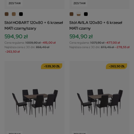
ZESTAW
ZESTAW
Stół HOBART 120x80 + 6 krzeseł
Stół AVILA 120x80 + 6 krzeseł
MATI czarny/szary
MATI czarny
594,90 zł
594,90 zł
Cena regularna:
1 009,90 zł
-415,00 zł
Cena regularna:
1 071,90 zł
-477,00 zł
Najniższa cena z 30 dni:
858,40 zł
Najniższa cena z 30 dni:
873,45 zł
-278,55 zł
-263,50 zł
-539,30 ZŁ
-263,50 ZŁ