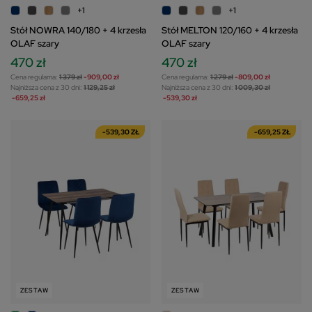
+1
+1
Stół NOWRA 140/180 + 4 krzesła
Stół MELTON 120/160 + 4 krzesła
OLAF szary
OLAF szary
470 zł
470 zł
Cena regularna:
1 379 zł
-909,00 zł
Cena regularna:
1 279 zł
-809,00 zł
Najniższa cena z 30 dni:
1 129,25 zł
Najniższa cena z 30 dni:
1 009,30 zł
-659,25 zł
-539,30 zł
-539,30 ZŁ
-659,25 ZŁ
ZESTAW
ZESTAW