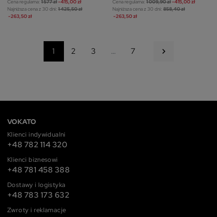
Cena regularna:
1 577 zł
-415,00 zł
Cena regularna:
1 009,90 zł
-415,00 zł
Najniższa cena z 30 dni:
1 425,50 zł
Najniższa cena z 30 dni:
858,40 zł
-263,50 zł
-263,50 zł
Następny
1
2
3
…
7

VOKATO
Klienci indywidualni
+48 782 114 320
Klienci biznesowi
+48 781 458 388
Dostawy i logistyka
+48 783 173 632
Zwroty i reklamacje