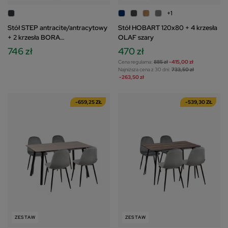
+1
Stół STEP antracite/antracytowy
Stół HOBART 120x80 + 4 krzesła
+ 2 krzesła BORA
OLAF szary
antracite/antracytowy
746 zł
470 zł
Cena regularna:
885 zł
-415,00 zł
Najniższa cena z 30 dni:
733,50 zł
-263,50 zł
-659,25 ZŁ
-539,30 ZŁ
ZESTAW
ZESTAW