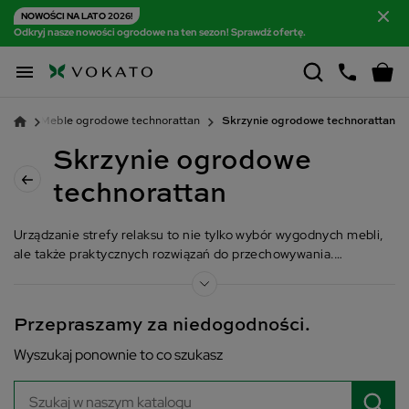
NOWOŚCI NA LATO 2026!
Odkryj nasze nowości ogrodowe na ten sezon! Sprawdź ofertę.

owe
Meble ogrodowe technorattan
Skrzynie ogrodowe technorattan
Skrzynie ogrodowe
technorattan
Urządzanie strefy relaksu to nie tylko wybór wygodnych mebli,
ale także praktycznych rozwiązań do przechowywania.
Zwrócenie uwagi na detale pozwala osiągnąć wyjątkowy efekt.
Jednym z elementów, który łączy w sobie funkcjonalność i
elegancję, są skrzynie technorattanowe. Ich uniwersalność
Przepraszamy za niedogodności.
sprawia, że doskonale sprawdzą się zarówno w ogrodzie, jak i na
tarasie. W Vokato znajdziesz modele, które posłużą Ci jako
Wyszukaj ponownie to co szukasz
efektowne siedzisko, elegancki stolik kawowy, a nawet
praktyczny pojemnik na zabawki dla dzieci.