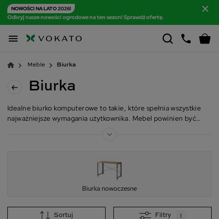
NOWOŚCI NA LATO 2026!
Odkryj nasze nowości ogrodowe na ten sezon! Sprawdź ofertę.

Meble
Biurka
Biurka
Idealne biurko komputerowe to takie, które spełnia wszystkie
najważniejsze wymagania użytkownika. Mebel powinien być
dostosowany do wzrostu
osoby, która będzie go używać, ważne są także preferencje
związane z trybem pracy, czy też nauką lub rozrywką.
Biurka nowoczesne
Sortuj
Filtry