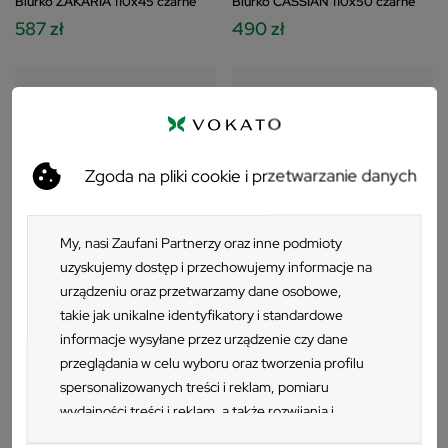
Biurko ZAKARIA 110x45 czarne
Biurko CASSIAN 110x50 czarne
587 zł
490 zł
Zgoda na pliki cookie i przetwarzanie danych
My, nasi Zaufani Partnerzy oraz inne podmioty
uzyskujemy dostęp i przechowujemy informacje na
urządzeniu oraz przetwarzamy dane osobowe,
takie jak unikalne identyfikatory i standardowe
informacje wysyłane przez urządzenie czy dane
przeglądania w celu wyboru oraz tworzenia profilu
Biurko ZAKARIA 110x45 okleina
Biurko CASSIAN 110x50 okleina
spersonalizowanych treści i reklam, pomiaru
dębowa
dębowa
wydajności treści i reklam, a także rozwijania i
587 zł
490 zł
ulepszania produktów. Za zgodą Użytkownika my i