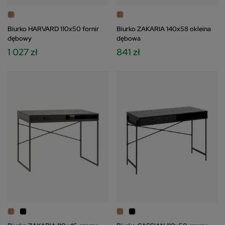
Biurko HARVARD 110x50 fornir
Biurko ZAKARIA 140x58 okleina
dębowy
dębowa
1 027 zł
841 zł