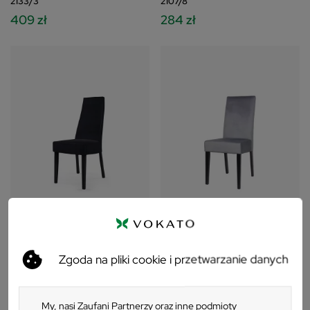
2133/3
2107/8
409 zł
284 zł
Krzesło drewniane FAMEG AD-
Krzesło drewniane FAMEG A-
Zgoda na pliki cookie i przetwarzanie danych
2133
2205/2
409 zł
364 zł
My, nasi Zaufani Partnerzy oraz inne podmioty