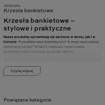
KATEGORIA
Krzesła bankietowe
Krzesła bankietowe –
stylowe i praktyczne
Nasze produkty sprawdzają się zarówno w domu, jak i w
biznesie
. Prowadzisz salon kosmetyczny? A może masz własną
restaurację lub bar? W takich miejscach nasze krzesła
bankietowe także sprawdzą się bardzo dobrze.
Produkty dostępne w naszej ofercie są stylowe i praktyczne.
Krzesła są wykonane w taki sposób, aby dobrze służyć,
zapewniając pełen komfort użytkowania
, a jednocześnie
ozdabiać przestrzeń. Śmiało, można powiedzieć, że nasze
produkty mogą zadowolić każdego, nawet najbardziej
wymagającego klienta, co potwierdzają pozytywne opinie. Jeśli
szukasz stylowych krzeseł, które dobrze spełniają swoją funkcję,
jesteś w odpowiednim miejscu.
Powiązane kategorie
Jedną z największych zalet naszej oferty jest różnorodność. Na