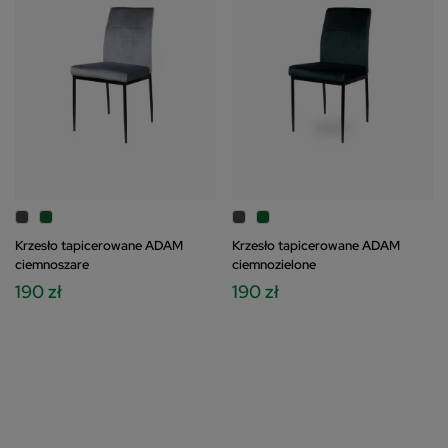
użytkownika, ale masz prawo sprzeciwić się
takiemu przetwarzaniu. Preferencje będą miały
zastosowania tylko na tej witrynie. Zapoznaj się z
poniższymi informacjami, abyś mógł świadomie i
komfortowo korzystać z naszych stron www.
Szczegółowe informacje dotyczące przetwarzania
Twoich danych znajdziesz w Polityce Prywatności i
Cookies oraz po kliknięciu w ikonę "Zmień
ustawienia prywatności".
Krzesło tapicerowane ADAM
Krzesło tapicerowane ADAM
ciemnoszare
ciemnozielone
190 zł
190 zł