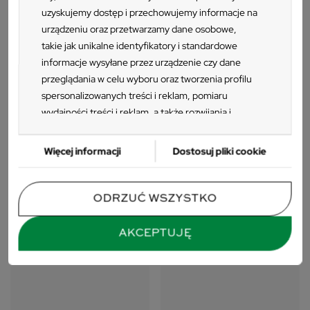
uzyskujemy dostęp i przechowujemy informacje na
urządzeniu oraz przetwarzamy dane osobowe,
takie jak unikalne identyfikatory i standardowe
informacje wysyłane przez urządzenie czy dane
przeglądania w celu wyboru oraz tworzenia profilu
spersonalizowanych treści i reklam, pomiaru
wydajności treści i reklam, a także rozwijania i
ulepszania produktów. Za zgodą Użytkownika my i
Zaufani Partnerzy możemy korzystać z
Więcej informacji
Dostosuj pliki cookie
precyzyjnych danych geolokalizacyjnych oraz
identyfikacji poprzez skanowanie urządzeń.
Ponieważ cenimy Twoją prywatność, prosimy o
Krzesło drewniane FAMEG A-
ODRZUĆ WSZYSTKO
Krzesło z ekoskóry LEXI
2205/6
zgodę na korzystanie z tych technologii poprzez
jasnoszare
364 zł
kliknięcie „Akceptuję”. Zgoda jest dobrowolna i
AKCEPTUJĘ
150 zł
zawsze możesz ją zmienić/wycofać klikając przycisk
ustawień prywatności znajdujący się w lewym
dolnym rogu strony. Niektóre rodzaje
przetwarzania danych nie wymagają zgody