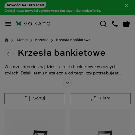
NOWOŚCI NA LATO 2026!
Odkryj nasze nowości ogrodowe na ten sezon! Sprawdź ofertę.

Meble
Krzesła
Krzesła bankietowe
Krzesła bankietowe
W naszej ofercie znajdziesz krzesła bankietowe w różnych
stylach. Dzięki temu niezależnie od tego, czy potrzebujesz
krzesła do jadalni, salonu, czy też domowego gabinetu, możesz
skorzystać z naszej oferty.
Sortuj
Filtry