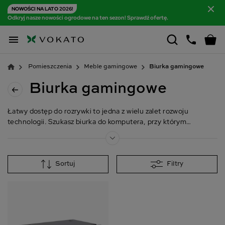
NOWOŚCI NA LATO 2026!
Odkryj nasze nowości ogrodowe na ten sezon! Sprawdź ofertę.

Pomieszczenia
Meble gamingowe
Biurka gamingowe
Biurka gamingowe
Łatwy dostęp do rozrywki to jedna z wielu zalet rozwoju
technologii. Szukasz biurka do komputera, przy którym
usiądziesz w wolnej chwili i zrelaksujesz się, grając w ulubioną
grę? Rozważ zakup profesjonalnego modelu gamingowego.
Sortuj
Filtry