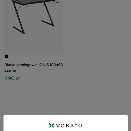
Biurko gamingowe LONIS 100x60
czarne
490 zł