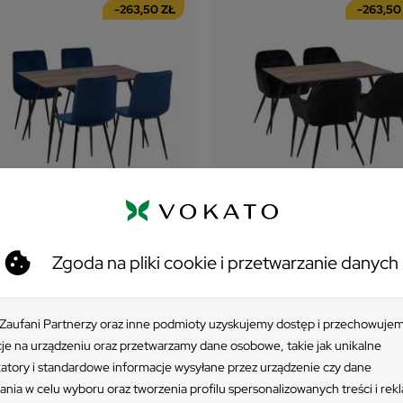
-263,50 ZŁ
-263,50
ESTAW
ZESTAW
Zgoda na pliki cookie i przetwarzanie danych
ół HOBART 120x80 + 4
Stół HOBART 120x80 + 4
zesła KOBI ciemnoniebieski
krzesła ZIDANE czarny
54 zł
1 162 zł
 Zaufani Partnerzy oraz inne podmioty uzyskujemy dostęp i przechowuje
a regularna:
969 zł
-415,00 zł
Cena regularna:
1 577 zł
-415,00 zł
je na urządzeniu oraz przetwarzamy dane osobowe, takie jak unikalne
iższa cena z 30 dni:
817,50 zł
Najniższa cena z 30 dni:
1 425,50 zł
katory i standardowe informacje wysyłane przez urządzenie czy dane
3,50 zł
-263,50 zł
ania w celu wyboru oraz tworzenia profilu spersonalizowanych treści i rek