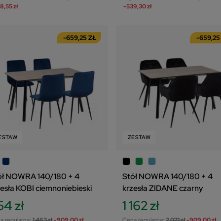
8,55 zł
-539,30 zł
-659,25 ZŁ
-659,25
ESTAW
ZESTAW
ół NOWRA 140/180 + 4
Stół NOWRA 140/180 + 4
zesła KOBI ciemnoniebieski
krzesła ZIDANE czarny
54 zł
1 162 zł
a regularna:
1 463 zł
-909,00 zł
Cena regularna:
2 071 zł
-909,00 zł