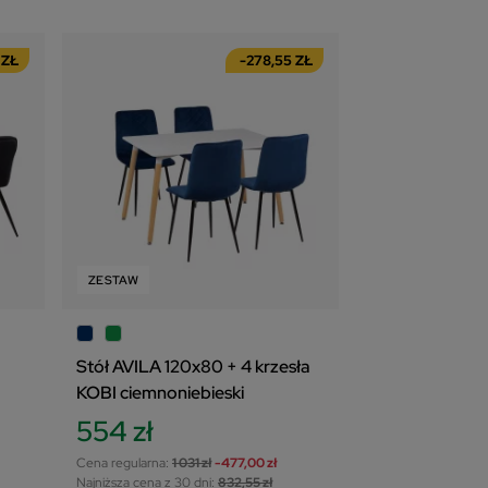
 ZŁ
-278,55 ZŁ
ZESTAW
Stół AVILA 120x80 + 4 krzesła
KOBI ciemnoniebieski
554 zł
Cena regularna:
1 031 zł
-477,00 zł
Najniższa cena z 30 dni:
832,55 zł