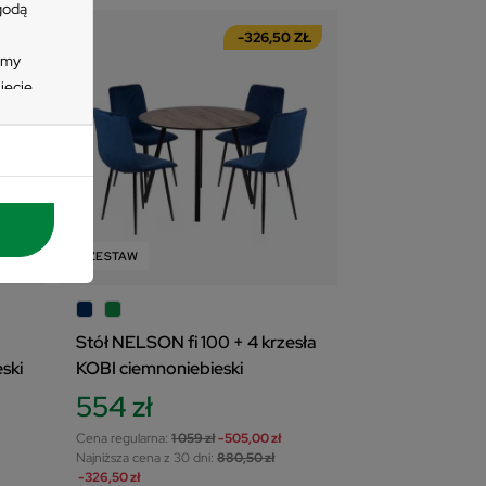
zgodą
 ZŁ
-326,50 ZŁ
imy
ięcie
zycisk
e
 się
tać z
nych
ZESTAW
wienia
Stół NELSON fi 100 + 4 krzesła
ski
KOBI ciemnoniebieski
554 zł
Cena regularna:
1 059 zł
-505,00 zł
Najniższa cena z 30 dni:
880,50 zł
-326,50 zł