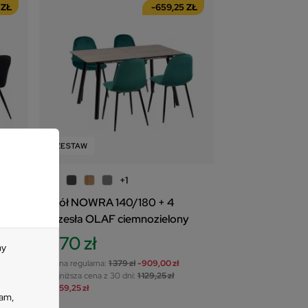
 ZŁ
-659,25 ZŁ
ZESTAW
+1
Stół NOWRA 140/180 + 4
krzesła OLAF ciemnozielony
470 zł
my
Cena regularna:
1 379 zł
-909,00 zł
Najniższa cena z 30 dni:
1 129,25 zł
-659,25 zł
lam,