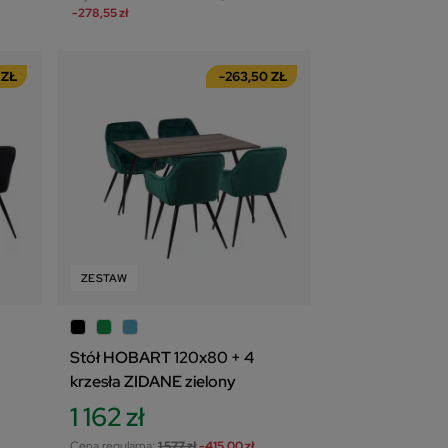
-278,55 zł
 ZŁ
-263,50 ZŁ
ZESTAW
Stół HOBART 120x80 + 4
krzesła ZIDANE zielony
1 162 zł
Cena regularna:
1 577 zł
-415,00 zł