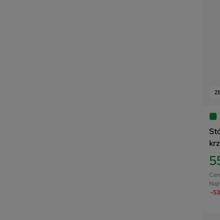
Z
St
kr
5
Cen
Najn
-53