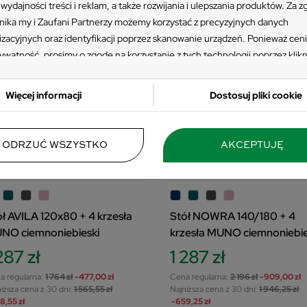
wydajności treści i reklam, a także rozwijania i ulepszania produktów. Za 
ika my i Zaufani Partnerzy możemy korzystać z precyzyjnych danych
-278,55 ZŁ
-659,25
izacyjnych oraz identyfikacji poprzez skanowanie urządzeń. Ponieważ cen
ywatność, prosimy o zgodę na korzystanie z tych technologii poprzez klikn
ję”. Zgoda jest dobrowolna i zawsze możesz ją zmienić/wycofać klikając pr
 prywatności znajdujący się w lewym dolnym rogu strony. Niektóre rodzaj
Więcej informacji
Dostosuj pliki cookie
zania danych nie wymagają zgody użytkownika, ale masz prawo sprzeciwić
przetwarzaniu. Preferencje będą miały zastosowania tylko na tej witrynie.
 się z poniższymi informacjami, abyś mógł świadomie i komfortowo korzys
ODRZUĆ WSZYSTKO
AKCEPTUJĘ
stron www. Szczegółowe informacje dotyczące przetwarzania Twoich da
ESTAW
ZESTAW
sz w Polityce Prywatności i Cookies oraz po kliknięciu w ikonę "Zmień usta
ści".
ół AVILA 120x80 + 4 krzesła
Stół NOWRA 140/180 + 4
NO ciemnoniebieski
krzesła MUNO ciemnoniebie
287 zł
1 287 zł
a regularna:
1 764 zł
-477,00 zł
Cena regularna:
2 196 zł
-909,00 zł
iższa cena z 30 dni:
1 565,55 zł
Najniższa cena z 30 dni:
1 946,25 zł
8,55 zł
-659,25 zł