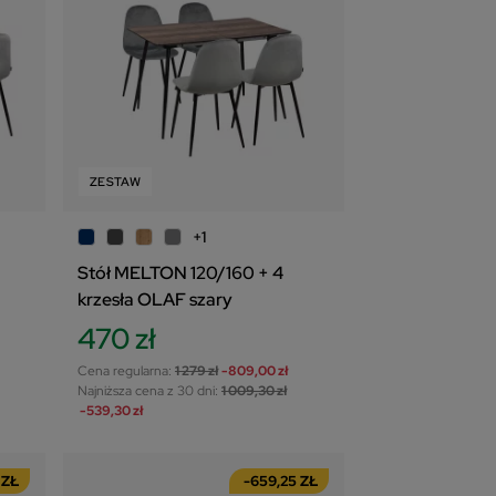
ZESTAW
+1
Stół MELTON 120/160 + 4
krzesła OLAF szary
470 zł
Cena regularna:
1 279 zł
-809,00 zł
Najniższa cena z 30 dni:
1 009,30 zł
-539,30 zł
 ZŁ
-659,25 ZŁ