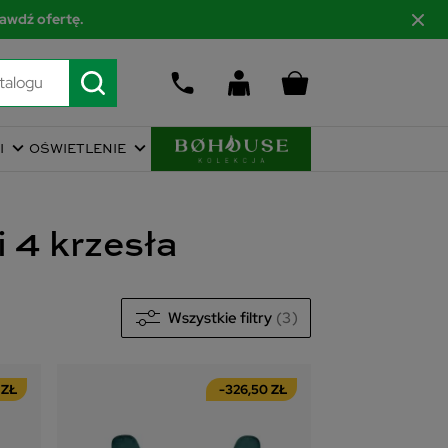
awdź ofertę.
I
OŚWIETLENIE
i 4 krzesła
Wszystkie filtry
(3)
 ZŁ
756
zł
-326,50 ZŁ