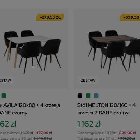
-278,55 ZŁ
-539,30
ESTAW
ZESTAW
ół AVILA 120x80 + 4 krzesła
Stół MELTON 120/160 + 4
DANE czarny
krzesła ZIDANE czarny
162 zł
1 162 zł
a regularna:
1 639 zł
-477,00 zł
Cena regularna:
1 971 zł
-809,00 zł
iższa cena z 30 dni:
1 440,55 zł
Najniższa cena z 30 dni:
1 701,30 zł