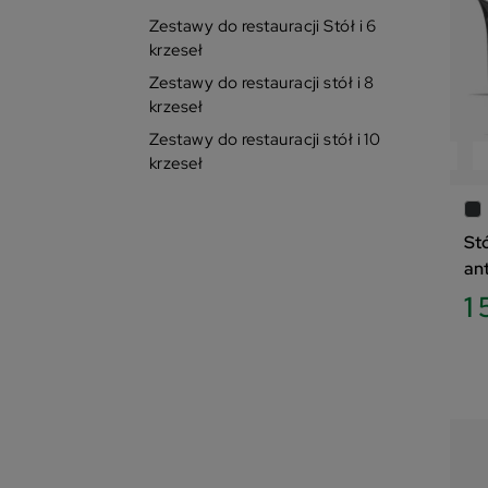
Zestawy do restauracji Stół i 6
Na
krzeseł
Ce
Zestawy do restauracji stół i 8
krzeseł
Ce
Zestawy do restauracji stół i 10
ZESTAW
PRODUKT WŁOSKI
Z
krzeseł
W 
Lo
St
an
kr
1 
an