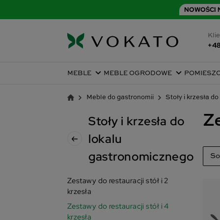
NOWOŚCI N
Klie
+48
MEBLE
MEBLE OGRODOWE
POMIESZ
Meble do gastronomii
Stoły i krzesła d
Ze
Stoły i krzesła do
lokalu
gastronomicznego
So
Tr
Zestawy do restauracji stół i 2
krzesła
Na
Zestawy do restauracji stół i 4
Na
krzesła