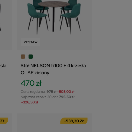
ZESTAW
sła
Stół NELSON fi 100 + 4 krzesła
OLAF zielony
470 zł
Cena regularna:
975 zł
-505,00 zł
Najniższa cena z 30 dni:
796,50 zł
-326,50 zł
 ZŁ
-539,30 ZŁ