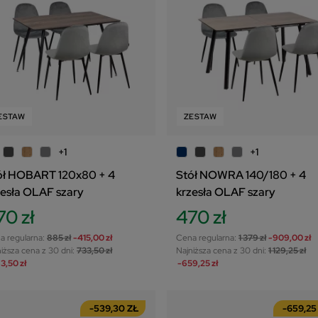
ESTAW
ZESTAW
+1
+1
ół HOBART 120x80 + 4
Stół NOWRA 140/180 + 4
zesła OLAF szary
krzesła OLAF szary
70 zł
470 zł
a regularna:
885 zł
-415,00 zł
Cena regularna:
1 379 zł
-909,00 zł
iższa cena z 30 dni:
733,50 zł
Najniższa cena z 30 dni:
1 129,25 zł
3,50 zł
-659,25 zł
-539,30 ZŁ
-659,25