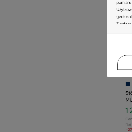
pomiaru 
Użytkown
geolokal
Twoją pr
„Akceptu
ustawień
przetwar
takiemu 
Zapoznaj
naszych 
Z
znajdzie
prywatno
St
MU
1 
Cen
Najn
-27