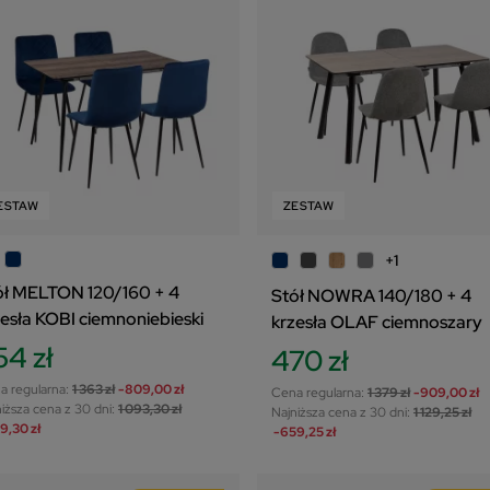
ESTAW
ZESTAW
+1
ół MELTON 120/160 + 4
Stół NOWRA 140/180 + 4
zesła KOBI ciemnoniebieski
krzesła OLAF ciemnoszary
54 zł
470 zł
a regularna:
1 363 zł
-809,00 zł
Cena regularna:
1 379 zł
-909,00 zł
iższa cena z 30 dni:
1 093,30 zł
Najniższa cena z 30 dni:
1 129,25 zł
9,30 zł
-659,25 zł