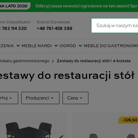
Odkryj nasze nowości ogrodowe na ten sezon! Spr
A LATO 2026!
nci indywidualni
Klienci biznesowi
 782 114 320
+48 781 458 388
CZENIA
MEBLE NARDI
OGRÓD
MEBLE DO GASTRONOMI
o lokalu gastronomicznego
Zestawy do restauracji stół i 4 krzesła
stawy do restauracji stół 
Producenci
Cena
rtuj
EZPELETA
44
afność
406
zł
-326,50
2
jpierw nowe produkty
Home Base
80
zwa, od A do Z
NARDI
26