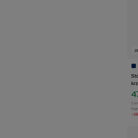
Z
St
kr
4
Cen
Najn
-26