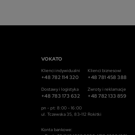
VOKATO
Klienci indywidualni
Klienci biznesowi
+48 782 114 320
+48 781 458 388
Dostawy i logistyka
Zwroty i reklamacje
+48 783 173 632
+48 782 133 859
pn - pt: 8:00 - 16:00
ul. Tczewska 35, 83-112 Rokitki
Konta bankowe: