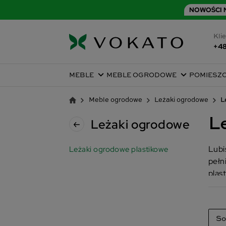
NOWOŚCI N
Klie
+48
MEBLE
MEBLE OGRODOWE
POMIESZ
Meble ogrodowe
Leżaki ogrodowe
L
L
Leżaki ogrodowe
Lubi
Leżaki ogrodowe plastikowe
pełn
plas
So