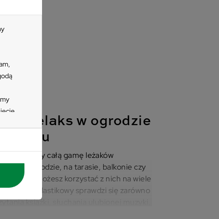
my
lam,
zgodą
imy
ięcie
wy – relaks w ogrodzie
zycisk
e
wydaniu
 się
gotowaliśmy całą gamę leżaków
awić w ogrodzie, na tarasie, balkonie czy
tać z
d modelu możesz korzystać z nich na wiele
nych
ny leżak plastikowy sprawdzi się zarówno
wienia
tania książki, słuchania ulubionej muzyki,
zawsze będą modne i doskonale komponują