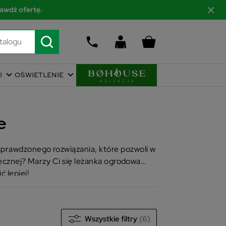
awdź ofertę.
I
OŚWIETLENIE
e
sprawdzonego rozwiązania, które pozwoli w
onecznej? Marzy Ci się leżanka ogrodowa
 lepiej!
Wszystkie filtry
(6)