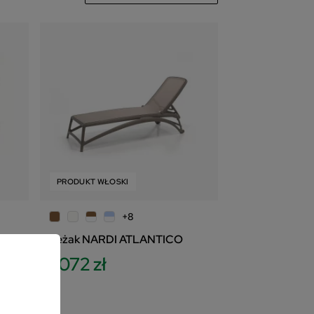
465
zł
PRODUKT WŁOSKI
+8
Leżak NARDI ATLANTICO
1 072 zł