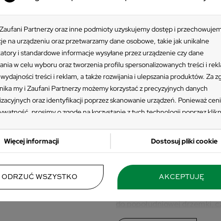
 Zaufani Partnerzy oraz inne podmioty uzyskujemy dostęp i przechowuje
je na urządzeniu oraz przetwarzamy dane osobowe, takie jak unikalne
katory i standardowe informacje wysyłane przez urządzenie czy dane
ania w celu wyboru oraz tworzenia profilu spersonalizowanych treści i rek
wydajności treści i reklam, a także rozwijania i ulepszania produktów. Za 
ika my i Zaufani Partnerzy możemy korzystać z precyzyjnych danych
izacyjnych oraz identyfikacji poprzez skanowanie urządzeń. Ponieważ cen
ywatność, prosimy o zgodę na korzystanie z tych technologii poprzez klikn
EGORIA
Leżak plastiko
ję”. Zgoda jest dobrowolna i zawsze możesz ją zmienić/wycofać klikając pr
eżaki
 prywatności znajdujący się w lewym dolnym rogu strony. Niektóre rodzaj
w najlepszym 
Więcej informacji
Dostosuj pliki cookie
zania danych nie wymagają zgody użytkownika, ale masz prawo sprzeciwić
grodowe
W naszym asortymencie przy
przetwarzaniu. Preferencje będą miały zastosowania tylko na tej witrynie.
plastikowych, które można ust
lastikowe
 się z poniższymi informacjami, abyś mógł świadomie i komfortowo korzys
ODRZUĆ WSZYSTKO
AKCEPTUJĘ
nad basenem. W zależności o
stron www. Szczegółowe informacje dotyczące przetwarzania Twoich da
sposobów. Odpowiednio dobra
sz w Polityce Prywatności i Cookies oraz po kliknięciu w ikonę "Zmień usta
do popołudniowej drzemki, czy
ści".
jak i opalania. Takie meble 