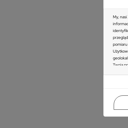
My, nasi
informac
identyfi
przegląd
pomiaru 
Użytkown
geolokal
Twoją pr
KAT
„Akceptu
L
ustawień
przetwar
o
takiemu 
p
Zapoznaj
naszych 
znajdzie
prywatno