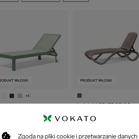
NARDI
3
afność
695
zł
1
jpierw nowe produkty
zwa, od A do Z
zwa, od Z do A
na, od najniższej do najwyższej
na, od najwyższej do najniższej
RODUKT WŁOSKI
PRODUKT WŁOSKI
magazynie
sowo
+1
Leżak NARDI TROPICO
żak Nardi PLANO
695 zł
465 zł
Zgoda na pliki cookie i przetwarzanie danych