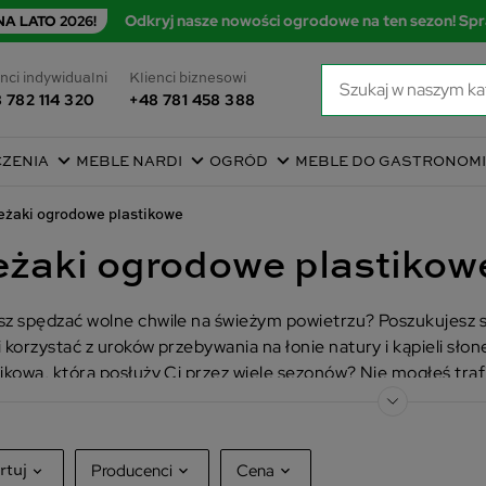
Odkryj nasze nowości ogrodowe na ten sezon! Spr
A LATO 2026!
nci indywidualni
Klienci biznesowi
 782 114 320
+48 781 458 388
CZENIA
MEBLE NARDI
OGRÓD
MEBLE DO GASTRONOMI
eżaki ogrodowe plastikowe
eżaki ogrodowe plastikow
sz spędzać wolne chwile na świeżym powietrzu? Poszukujesz 
i korzystać z uroków przebywania na łonie natury i kąpieli sł
tikowa, która posłuży Ci przez wiele sezonów? Nie mogłeś trafić
Producenci
Cena
rtuj