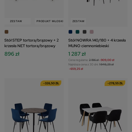
ZESTAW
PRODUKT WŁOSKI
ZESTAW
ZESTAW
Stół STEP tortora/brązowy + 2
Stół NOWRA 140/180 + 4 krzesła
krzesła NET tortora/brązowy
MUNO ciemnoniebieski
896 zł
1 287 zł
Cena regularna:
2 196 zł
-909,00 zł
Najniższa cena z 30 dni:
1 946,25 zł
-659,25 zł
-326,50 ZŁ
-278,55 ZŁ