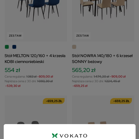
ZESTAW
ZESTAW
Stół MELTON 120/160 + 4 krzesła
Stół NOWRA 140/180 + 6 krzeseł
KOBI ciemnoniebieski
SONNY beżowy
554 zł
565,20 zł
Cena regularna:
1 363 zł
-809,00 zł
Cena regularna:
1 474,20 zł
-909,00 zł
Najniższa cena z 30 dni:
1 093,30 zł
Najniższa cena z 30 dni:
1 224,45 zł
-539,30 zł
-659,25 zł
-659,25 ZŁ
-659,25 ZŁ