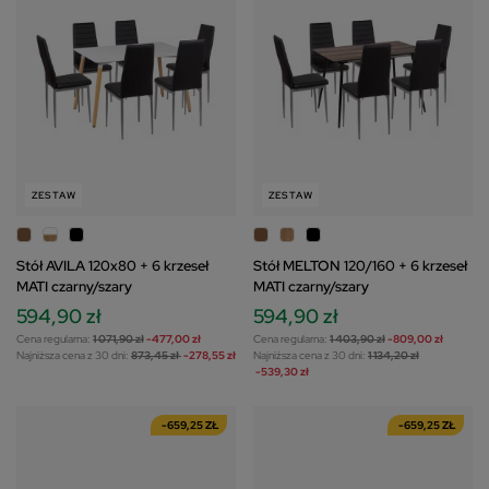
ZESTAW
ZESTAW
Stół AVILA 120x80 + 6 krzeseł
Stół MELTON 120/160 + 6 krzeseł
MATI czarny/szary
MATI czarny/szary
594,90 zł
594,90 zł
Cena regularna:
1 071,90 zł
-477,00 zł
Cena regularna:
1 403,90 zł
-809,00 zł
Najniższa cena z 30 dni:
873,45 zł
-278,55 zł
Najniższa cena z 30 dni:
1 134,20 zł
-539,30 zł
-659,25 ZŁ
-659,25 ZŁ