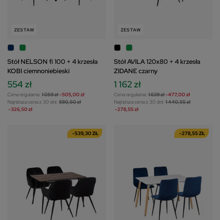
ZESTAW
ZESTAW
Stół NELSON fi 100 + 4 krzesła
Stół AVILA 120x80 + 4 krzesła
KOBI ciemnoniebieski
ZIDANE czarny
554 zł
1 162 zł
Cena regularna:
1 059 zł
-505,00 zł
Cena regularna:
1 639 zł
-477,00 zł
Najniższa cena z 30 dni:
880,50 zł
Najniższa cena z 30 dni:
1 440,55 zł
-326,50 zł
-278,55 zł
-539,30 ZŁ
-278,55 ZŁ