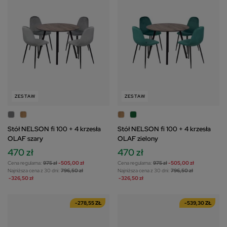
ZESTAW
ZESTAW
Stół NELSON fi 100 + 4 krzesła
Stół NELSON fi 100 + 4 krzesła
OLAF szary
OLAF zielony
470 zł
470 zł
Cena regularna:
975 zł
-505,00 zł
Cena regularna:
975 zł
-505,00 zł
Najniższa cena z 30 dni:
796,50 zł
Najniższa cena z 30 dni:
796,50 zł
-326,50 zł
-326,50 zł
-278,55 ZŁ
-539,30 ZŁ