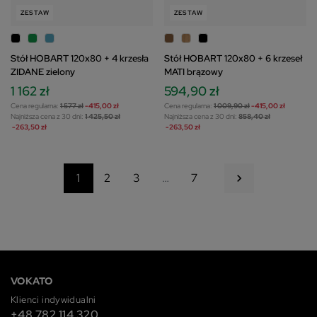
ZESTAW
ZESTAW
Stół HOBART 120x80 + 4 krzesła
Stół HOBART 120x80 + 6 krzeseł
ZIDANE zielony
MATI brązowy
1 162 zł
594,90 zł
Cena regularna:
1 577 zł
-415,00 zł
Cena regularna:
1 009,90 zł
-415,00 zł
Najniższa cena z 30 dni:
1 425,50 zł
Najniższa cena z 30 dni:
858,40 zł
-263,50 zł
-263,50 zł
Następny
1
2
3
…
7

VOKATO
Klienci indywidualni
+48 782 114 320