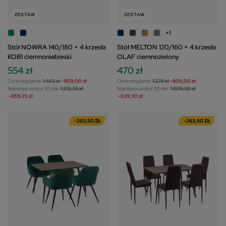
ZESTAW
ZESTAW
+1
Stół NOWRA 140/180 + 4 krzesła
Stół MELTON 120/160 + 4 krzesła
KOBI ciemnoniebieski
OLAF ciemnozielony
554 zł
470 zł
Cena regularna:
1 463 zł
-909,00 zł
Cena regularna:
1 279 zł
-809,00 zł
Najniższa cena z 30 dni:
1 213,25 zł
Najniższa cena z 30 dni:
1 009,30 zł
-659,25 zł
-539,30 zł
-263,50 ZŁ
-263,50 ZŁ