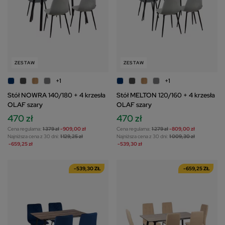
ZESTAW
ZESTAW
+1
+1
Stół NOWRA 140/180 + 4 krzesła
Stół MELTON 120/160 + 4 krzesła
OLAF szary
OLAF szary
470 zł
470 zł
Cena regularna:
1 379 zł
-909,00 zł
Cena regularna:
1 279 zł
-809,00 zł
Najniższa cena z 30 dni:
1 129,25 zł
Najniższa cena z 30 dni:
1 009,30 zł
-659,25 zł
-539,30 zł
-539,30 ZŁ
-659,25 ZŁ