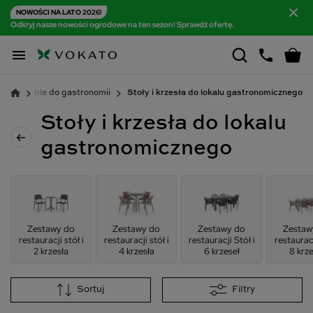
NOWOŚCI NA LATO 2026!
Odkryj nasze nowości ogrodowe na ten sezon! Sprawdź ofertę.

Meble do gastronomii
Stoły i krzesła do lokalu gastronomicznego
Stoły i krzesła do lokalu
gastronomicznego
Zestawy do
Zestawy do
Zestawy do
Zestaw
restauracji stół i
restauracji stół i
restauracji Stół i
restauracj
2 krzesła
4 krzesła
6 krzeseł
8 krze
Sortuj
Filtry