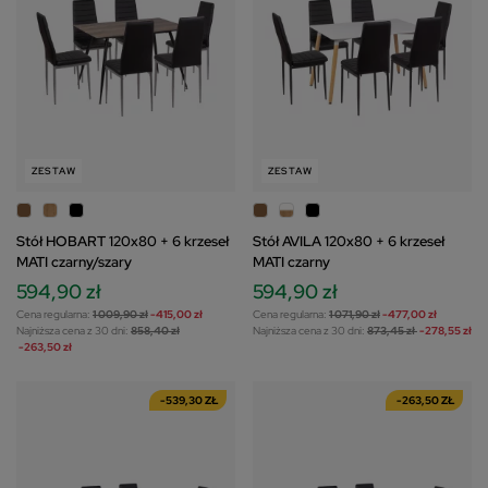
ZESTAW
ZESTAW
Stół HOBART 120x80 + 6 krzeseł
Stół AVILA 120x80 + 6 krzeseł
MATI czarny/szary
MATI czarny
594,90 zł
594,90 zł
Cena regularna:
1 009,90 zł
-415,00 zł
Cena regularna:
1 071,90 zł
-477,00 zł
Najniższa cena z 30 dni:
858,40 zł
Najniższa cena z 30 dni:
873,45 zł
-278,55 zł
-263,50 zł
-539,30 ZŁ
-263,50 ZŁ