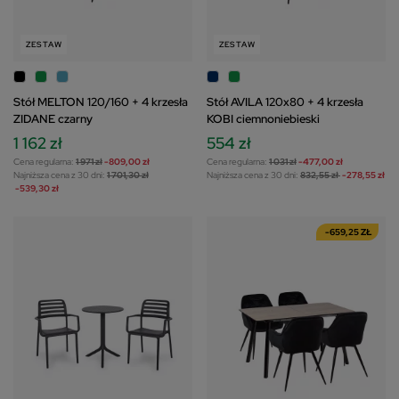
ZESTAW
ZESTAW
Stół MELTON 120/160 + 4 krzesła
Stół AVILA 120x80 + 4 krzesła
ZIDANE czarny
KOBI ciemnoniebieski
1 162 zł
554 zł
Cena regularna:
1 971 zł
-809,00 zł
Cena regularna:
1 031 zł
-477,00 zł
Najniższa cena z 30 dni:
1 701,30 zł
Najniższa cena z 30 dni:
832,55 zł
-278,55 zł
-539,30 zł
-659,25 ZŁ