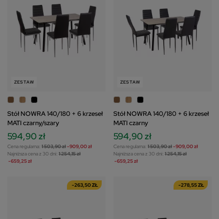
ZESTAW
ZESTAW
Stół NOWRA 140/180 + 6 krzeseł
Stół NOWRA 140/180 + 6 krzeseł
MATI czarny/szary
MATI czarny
594,90 zł
594,90 zł
Cena regularna:
1 503,90 zł
-909,00 zł
Cena regularna:
1 503,90 zł
-909,00 zł
Najniższa cena z 30 dni:
1 254,15 zł
Najniższa cena z 30 dni:
1 254,15 zł
-659,25 zł
-659,25 zł
-263,50 ZŁ
-278,55 ZŁ