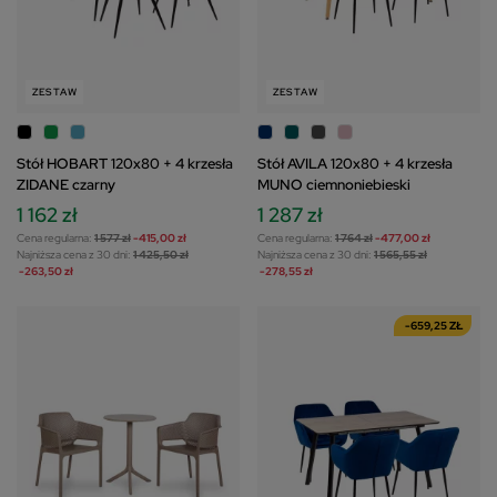
ZESTAW
ZESTAW
Stół HOBART 120x80 + 4 krzesła
Stół AVILA 120x80 + 4 krzesła
ZIDANE czarny
MUNO ciemnoniebieski
1 162 zł
1 287 zł
Cena regularna:
1 577 zł
-415,00 zł
Cena regularna:
1 764 zł
-477,00 zł
Najniższa cena z 30 dni:
1 425,50 zł
Najniższa cena z 30 dni:
1 565,55 zł
-263,50 zł
-278,55 zł
-659,25 ZŁ