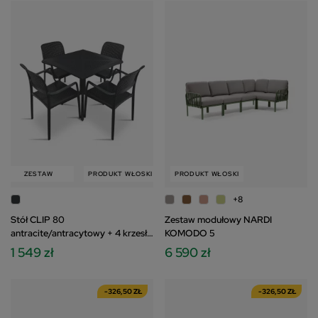
ZESTAW
PRODUKT WŁOSKI
ZESTAW
PRODUKT WŁOSKI
+8
Stół CLIP 80
Zestaw modułowy NARDI
antracite/antracytowy + 4 krzesła
KOMODO 5
BORA antracite/antracytowy
1 549 zł
6 590 zł
-326,50 ZŁ
-326,50 ZŁ