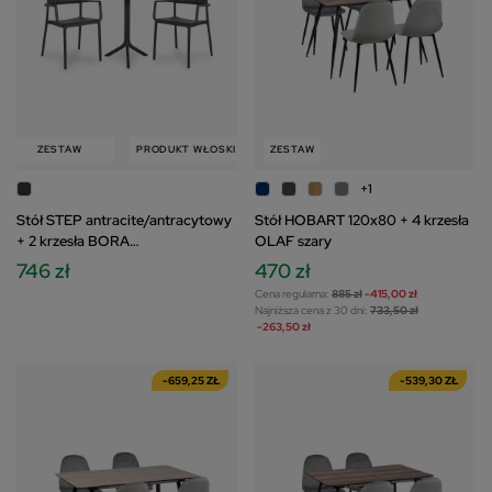
ZESTAW
PRODUKT WŁOSKI
ZESTAW
ZESTAW
+1
Stół STEP antracite/antracytowy
Stół HOBART 120x80 + 4 krzesła
+ 2 krzesła BORA
OLAF szary
antracite/antracytowy
746 zł
470 zł
Cena regularna:
885 zł
-415,00 zł
Najniższa cena z 30 dni:
733,50 zł
-263,50 zł
-659,25 ZŁ
-539,30 ZŁ