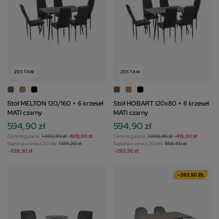
ZESTAW
ZESTAW
Stół MELTON 120/160 + 6 krzeseł
Stół HOBART 120x80 + 6 krzeseł
MATI czarny
MATI czarny
594,90 zł
594,90 zł
Cena regularna:
1 403,90 zł
-809,00 zł
Cena regularna:
1 009,90 zł
-415,00 zł
Najniższa cena z 30 dni:
1 134,20 zł
Najniższa cena z 30 dni:
858,40 zł
-539,30 zł
-263,50 zł
-263,50 ZŁ