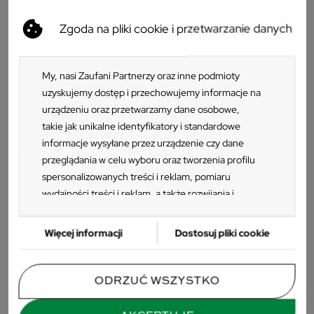
Zgoda na pliki cookie i przetwarzanie danych
ZESTAW
ZESTAW
My, nasi Zaufani Partnerzy oraz inne podmioty
uzyskujemy dostęp i przechowujemy informacje na
+1
urządzeniu oraz przetwarzamy dane osobowe,
Stół NOWRA 140/180 + 4 krzesła
Stół NOWRA 140/180 + 4 krzesła
takie jak unikalne identyfikatory i standardowe
OLAF ciemnoszary
SONNY beżowy
informacje wysyłane przez urządzenie czy dane
470 zł
406,80 zł
przeglądania w celu wyboru oraz tworzenia profilu
Cena regularna:
1 379 zł
-909,00 zł
Cena regularna:
1 315,80 zł
-909,00 zł
spersonalizowanych treści i reklam, pomiaru
Najniższa cena z 30 dni:
1 129,25 zł
Najniższa cena z 30 dni:
1 066,05 zł
-659,25 zł
-659,25 zł
wydajności treści i reklam, a także rozwijania i
ulepszania produktów. Za zgodą Użytkownika my i
-659,25 ZŁ
-263,50 ZŁ
Zaufani Partnerzy możemy korzystać z
Więcej informacji
Dostosuj pliki cookie
precyzyjnych danych geolokalizacyjnych oraz
identyfikacji poprzez skanowanie urządzeń.
Ponieważ cenimy Twoją prywatność, prosimy o
ODRZUĆ WSZYSTKO
zgodę na korzystanie z tych technologii poprzez
kliknięcie „Akceptuję”. Zgoda jest dobrowolna i