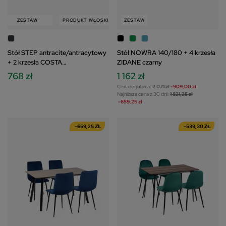
ZESTAW
PRODUKT WŁOSKI
ZESTAW
ZESTAW
Stół STEP antracite/antracytowy
Stół NOWRA 140/180 + 4 krzesła
+ 2 krzesła COSTA
ZIDANE czarny
antracite/antracytowy
768 zł
1 162 zł
Cena regularna:
2 071 zł
-909,00 zł
Najniższa cena z 30 dni:
1 821,25 zł
-659,25 zł
-659,25 ZŁ
-539,30 ZŁ