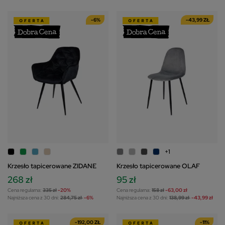
-6%
-43,99 ZŁ
+1
Krzesło tapicerowane ZIDANE
Krzesło tapicerowane OLAF
268 zł
95 zł
Cena regularna:
335 zł
-20%
Cena regularna:
158 zł
-63,00 zł
Najniższa cena z 30 dni:
284,75 zł
-6%
Najniższa cena z 30 dni:
138,99 zł
-43,99 zł
-192,00 ZŁ
-11%