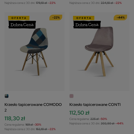
Najniższa cena z 30 dni:
179,10 zł
-22%
Najniższa cena z 30 dni:
224,10 zł
-22%
-22%
-44%
Krzesło tapicerowane COMODO
Krzesło tapicerowane CONTI
2
112,50 zł
118,30 zł
Cena regularna:
225 zł
-50%
Najniższa cena z 30 dni:
202,50 zł
-44%
Cena regularna:
169 zł
-30%
Najniższa cena z 30 dni:
152,10 zł
-22%