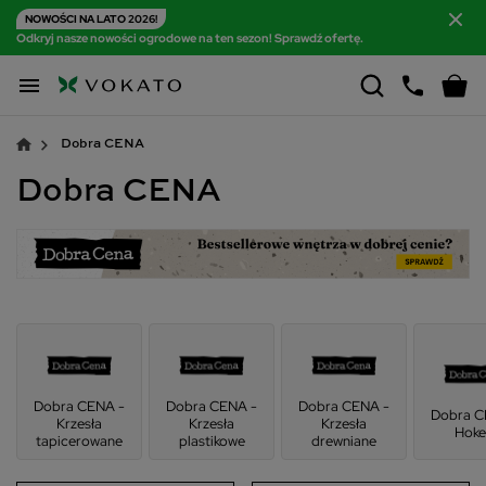
NOWOŚCI NA LATO 2026!
Odkryj nasze nowości ogrodowe na ten sezon! Sprawdź ofertę.

Dobra CENA
Dobra CENA
Dobra CENA -
Dobra CENA -
Dobra CENA -
Dobra C
Krzesła
Krzesła
Krzesła
Hoke
tapicerowane
plastikowe
drewniane