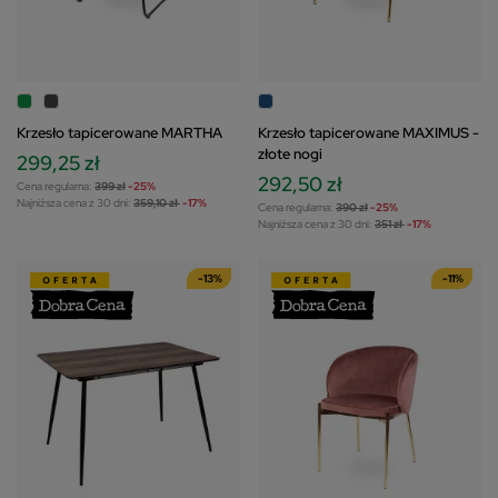
Krzesło tapicerowane MARTHA
Krzesło tapicerowane MAXIMUS -
złote nogi
299,25 zł
292,50 zł
Cena regularna:
399 zł
-25%
Najniższa cena z 30 dni:
359,10 zł
-17%
Cena regularna:
390 zł
-25%
Najniższa cena z 30 dni:
351 zł
-17%
-13%
-11%