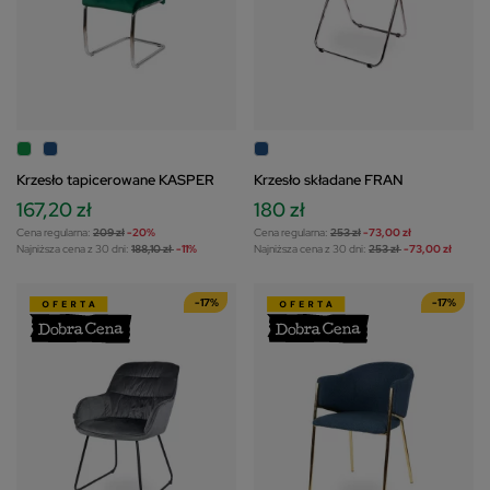
Krzesło tapicerowane KASPER
Krzesło składane FRAN
167,20 zł
180 zł
Cena regularna:
209 zł
-20%
Cena regularna:
253 zł
-73,00 zł
Najniższa cena z 30 dni:
188,10 zł
-11%
Najniższa cena z 30 dni:
253 zł
-73,00 zł
-17%
-17%