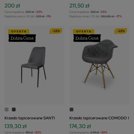
200 zł
211,50 zł
Cena regularna:
250 zł
-20%
Cena regularna:
282 zł
-25%
Najniższa cena z 30 dni:
225 zł
-11%
Najniższa cena z 30 dni:
253,80 zł
-17%
-22%
-22%
Krzesło tapicerowane SANTI
Krzesło tapicerowane COMODO 1
139,30 zł
174,30 zł
Cena regularna:
199 zł
-30%
Cena regularna:
249 zł
-30%