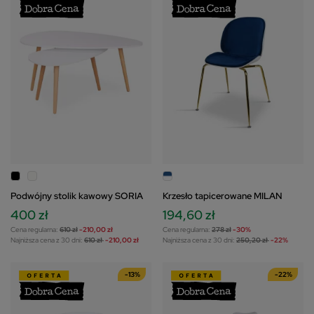
Podwójny stolik kawowy SORIA
Krzesło tapicerowane MILAN
400 zł
194,60 zł
Cena regularna:
610 zł
-210,00 zł
Cena regularna:
278 zł
-30%
Najniższa cena z 30 dni:
610 zł
-210,00 zł
Najniższa cena z 30 dni:
250,20 zł
-22%
-13%
-22%