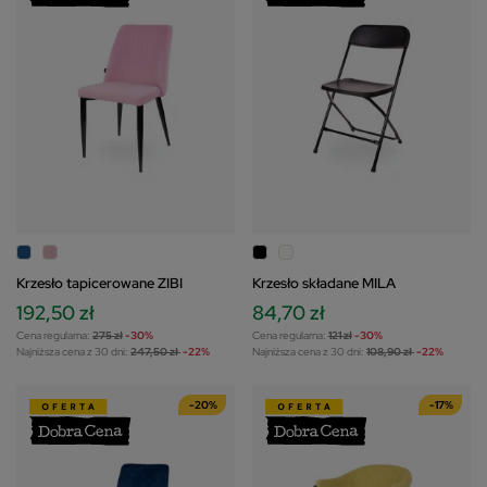
Krzesło tapicerowane ZIBI
Krzesło składane MILA
192,50 zł
84,70 zł
Cena regularna:
275 zł
-30%
Cena regularna:
121 zł
-30%
Najniższa cena z 30 dni:
247,50 zł
-22%
Najniższa cena z 30 dni:
108,90 zł
-22%
-20%
-17%