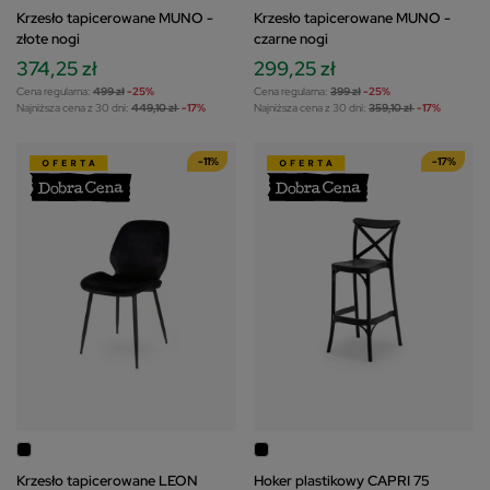
Krzesło tapicerowane MUNO -
Krzesło tapicerowane MUNO -
złote nogi
czarne nogi
374,25 zł
299,25 zł
Cena regularna:
499 zł
-25%
Cena regularna:
399 zł
-25%
Najniższa cena z 30 dni:
449,10 zł
-17%
Najniższa cena z 30 dni:
359,10 zł
-17%
-11%
-17%
Krzesło tapicerowane LEON
Hoker plastikowy CAPRI 75