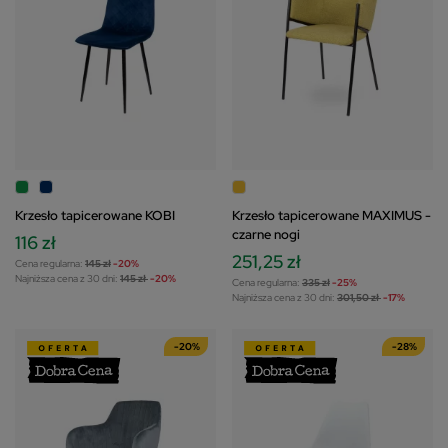
Krzesło tapicerowane KOBI
Krzesło tapicerowane MAXIMUS -
czarne nogi
116 zł
251,25 zł
Cena regularna:
145 zł
-20%
Najniższa cena z 30 dni:
145 zł
-20%
Cena regularna:
335 zł
-25%
Najniższa cena z 30 dni:
301,50 zł
-17%
-20%
-28%