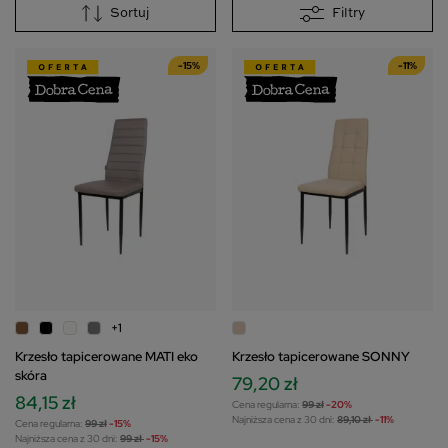
Sortuj
Filtry
-15%
-11%
+1
Krzesło tapicerowane MATI eko
Krzesło tapicerowane SONNY
skóra
79,20 zł
84,15 zł
Cena regularna:
99 zł
-20%
Najniższa cena z 30 dni:
89,10 zł
-11%
Cena regularna:
99 zł
-15%
Najniższa cena z 30 dni:
99 zł
-15%