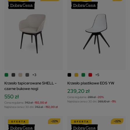
+3
+5
Krzesło tapicerowane SHELL -
Krzesło plastikowe EOS YW
czarne bukowe nogi
239,20 zł
550 zł
Cena regularna:
299 zł
-20%
Najniższa cena z 30 dni:
269,10 zł
-11%
Cena regularna:
742 zł
-192,00 zł
Najniższa cena z 30 dni:
742 zł
-192,00 zł
-22%
-22%