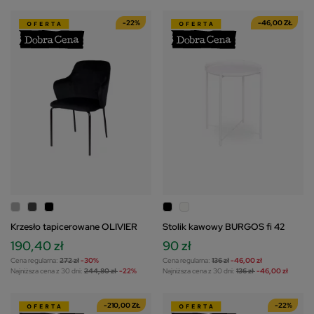
-22%
-46,00 ZŁ
Krzesło tapicerowane OLIVIER
Stolik kawowy BURGOS fi 42
190,40 zł
90 zł
Cena regularna:
272 zł
-30%
Cena regularna:
136 zł
-46,00 zł
Najniższa cena z 30 dni:
244,80 zł
-22%
Najniższa cena z 30 dni:
136 zł
-46,00 zł
-210,00 ZŁ
-22%