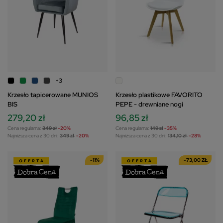
+3
Krzesło tapicerowane MUNIOS
Krzesło plastikowe FAVORITO
BIS
PEPE - drewniane nogi
279,20 zł
96,85 zł
Cena regularna:
349 zł
-20%
Cena regularna:
149 zł
-35%
Najniższa cena z 30 dni:
349 zł
-20%
Najniższa cena z 30 dni:
134,10 zł
-28%
-11%
-73,00 ZŁ