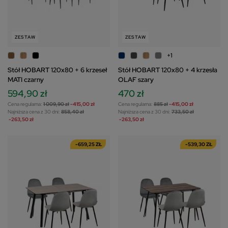
ZESTAW
ZESTAW
+1
Stół HOBART 120x80 + 6 krzeseł
Stół HOBART 120x80 + 4 krzesła
MATI czarny
OLAF szary
594,90 zł
470 zł
Cena regularna:
1 009,90 zł
-415,00 zł
Cena regularna:
885 zł
-415,00 zł
Najniższa cena z 30 dni:
858,40 zł
Najniższa cena z 30 dni:
733,50 zł
-263,50 zł
-263,50 zł
-659,25 ZŁ
-539,30 ZŁ