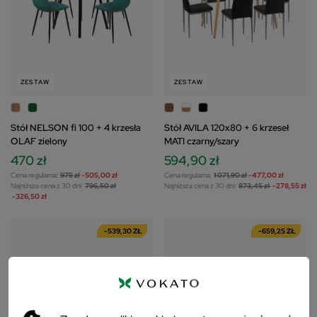
ZESTAW
ZESTAW
Stół NELSON fi 100 + 4 krzesła
Stół AVILA 120x80 + 6 krzeseł
OLAF zielony
MATI czarny/szary
470 zł
594,90 zł
Cena regularna:
975 zł
-505,00 zł
Cena regularna:
1 071,90 zł
-477,00 zł
Najniższa cena z 30 dni:
796,50 zł
Najniższa cena z 30 dni:
873,45 zł
-278,55 zł
-326,50 zł
-539,30 ZŁ
-659,25 ZŁ