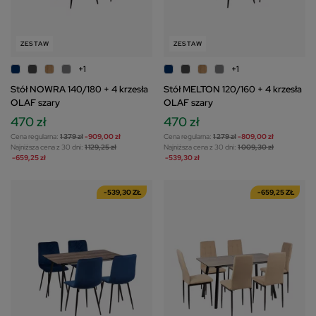
ZESTAW
ZESTAW
+1
+1
Stół NOWRA 140/180 + 4 krzesła
Stół MELTON 120/160 + 4 krzesła
OLAF szary
OLAF szary
470 zł
470 zł
Cena regularna:
1 379 zł
-909,00 zł
Cena regularna:
1 279 zł
-809,00 zł
Najniższa cena z 30 dni:
1 129,25 zł
Najniższa cena z 30 dni:
1 009,30 zł
-659,25 zł
-539,30 zł
-539,30 ZŁ
-659,25 ZŁ