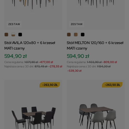
ZESTAW
ZESTAW
Stół AVILA 120x80 + 6 krzeseł
Stół MELTON 120/160 + 6 krzeseł
MATI czarny
MATI czarny
594,90 zł
594,90 zł
Cena regularna:
1 071,90 zł
-477,00 zł
Cena regularna:
1 403,90 zł
-809,00 zł
Najniższa cena z 30 dni:
873,45 zł
-278,55 zł
Najniższa cena z 30 dni:
1 134,20 zł
-539,30 zł
-263,50 ZŁ
-263,50 ZŁ