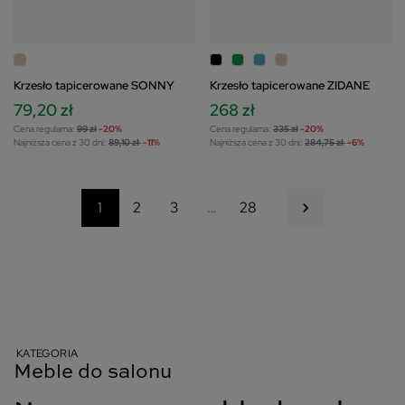
Krzesło tapicerowane SONNY
Krzesło tapicerowane ZIDANE
79,20 zł
268 zł
Cena regularna:
99 zł
-20%
Cena regularna:
335 zł
-20%
Najniższa cena z 30 dni:
89,10 zł
-11%
Najniższa cena z 30 dni:
284,75 zł
-6%
Następny
1
2
3
…
28

KATEGORIA
Meble do salonu