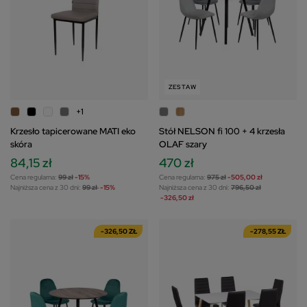
ZESTAW
+1
Krzesło tapicerowane MATI eko
Stół NELSON fi 100 + 4 krzesła
skóra
OLAF szary
84,15 zł
470 zł
Cena regularna:
99 zł
-15%
Cena regularna:
975 zł
-505,00 zł
Najniższa cena z 30 dni:
99 zł
-15%
Najniższa cena z 30 dni:
796,50 zł
-326,50 zł
-326,50 ZŁ
-278,55 ZŁ