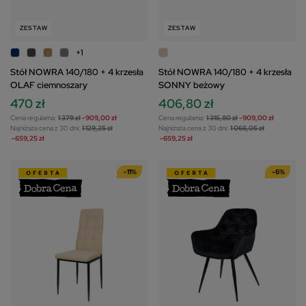
ZESTAW
ZESTAW
+1
Stół NOWRA 140/180 + 4 krzesła
Stół NOWRA 140/180 + 4 krzesła
OLAF ciemnoszary
SONNY beżowy
470 zł
406,80 zł
Cena regularna:
1 379 zł
-909,00 zł
Cena regularna:
1 315,80 zł
-909,00 zł
Najniższa cena z 30 dni:
1 129,25 zł
Najniższa cena z 30 dni:
1 066,05 zł
-659,25 zł
-659,25 zł
-11%
-6%