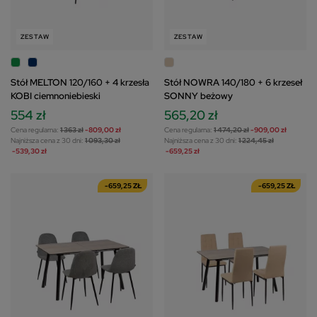
ZESTAW
ZESTAW
Stół MELTON 120/160 + 4 krzesła
Stół NOWRA 140/180 + 6 krzeseł
KOBI ciemnoniebieski
SONNY beżowy
554 zł
565,20 zł
Cena regularna:
1 363 zł
-809,00 zł
Cena regularna:
1 474,20 zł
-909,00 zł
Najniższa cena z 30 dni:
1 093,30 zł
Najniższa cena z 30 dni:
1 224,45 zł
-539,30 zł
-659,25 zł
-659,25 ZŁ
-659,25 ZŁ