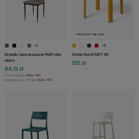
PRODUKT WŁOSKI
+1
+5
Krzesło tapicerowane MATI eko
Stolik Nardi NET 40
skóra
185 zł
84,15 zł
Cena regularna:
99 zł
-15%
Najniższa cena z 30 dni:
99 zł
-15%