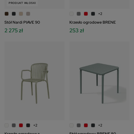
PRODUKT WŁOSKI
+2
Stół Nardi PIAVE 90
Krzesło ogrodowe BRENE
2 275 zł
253 zł
+2
+2
Krzesło ogrodowe z
Stół ogrodowy BRENE 80