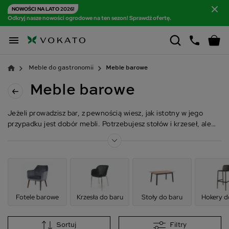
NOWOŚCI NA LATO 2026!
Odkryj nasze nowości ogrodowe na ten sezon! Sprawdź ofertę.

Meble do gastronomii
Meble barowe
Meble barowe
Jeżeli prowadzisz bar, z pewnością wiesz, jak istotny w jego
przypadku jest dobór mebli. Potrzebujesz stołów i krzeseł, ale
także foteli czy hokerów. Wszystkie te meble umożliwią Twoim
gościom komfortowe spożycie posiłku i wieczorny relaks w
weekend. Charakteryzują się nowoczesnym designem,
starannością wykonania i solidnością. Z takimi meblami Twój bar
- wewnątrz i na zewnątrz - będzie tętnił życiem, niezależnie od
pory roku!
Fotele barowe
Krzesła do baru
Stoły do baru
Hokery d
Sortuj
Filtry