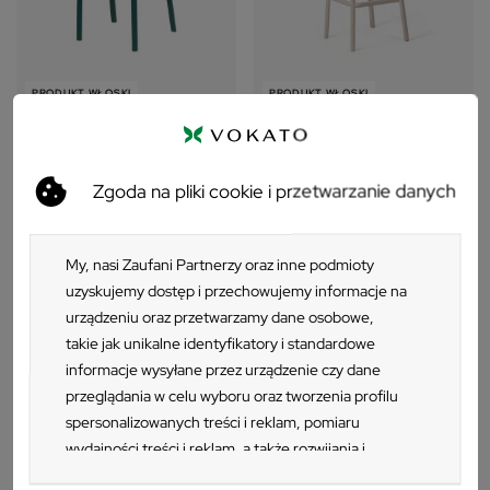
PRODUKT WŁOSKI
PRODUKT WŁOSKI
+4
+4
Krzesło Nardi CASSIA BISTROT
Hoker Nardi CASSIA
Zgoda na pliki cookie i przetwarzanie danych
295 zł
355 zł
My, nasi Zaufani Partnerzy oraz inne podmioty
uzyskujemy dostęp i przechowujemy informacje na
urządzeniu oraz przetwarzamy dane osobowe,
takie jak unikalne identyfikatory i standardowe
informacje wysyłane przez urządzenie czy dane
przeglądania w celu wyboru oraz tworzenia profilu
spersonalizowanych treści i reklam, pomiaru
wydajności treści i reklam, a także rozwijania i
ulepszania produktów. Za zgodą Użytkownika my i