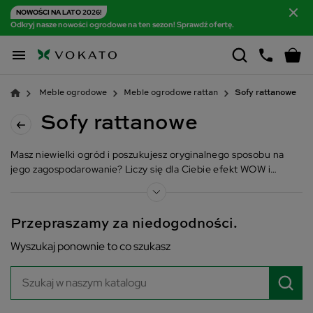
NOWOŚCI NA LATO 2026!
Odkryj nasze nowości ogrodowe na ten sezon! Sprawdź ofertę.

Meble ogrodowe
Meble ogrodowe rattan
Sofy rattanowe
Sofy rattanowe
Masz niewielki ogród i poszukujesz oryginalnego sposobu na
jego zagospodarowanie? Liczy się dla Ciebie efekt WOW i
niepowtarzalny klimat w strefie relaksu? Sofa ogrodowa
rattanowa to strzał w dziesiątkę. W Vokato mamy wygodne i
stylowe kanapy, które pozwolą Ci odkryć nowe możliwości
Przepraszamy za niedogodności.
aranżacji swojej przestrzeni zewnętrznej.
Wyszukaj ponownie to co szukasz