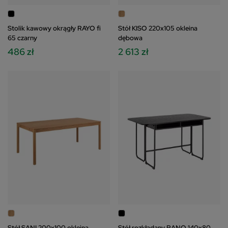
Stolik kawowy okrągły RAYO fi
Stół KISO 220x105 okleina
65 czarny
dębowa
486 zł
2 613 zł
Stół SANI 200x100 okleina
Stół rozkładany RANO 140x80