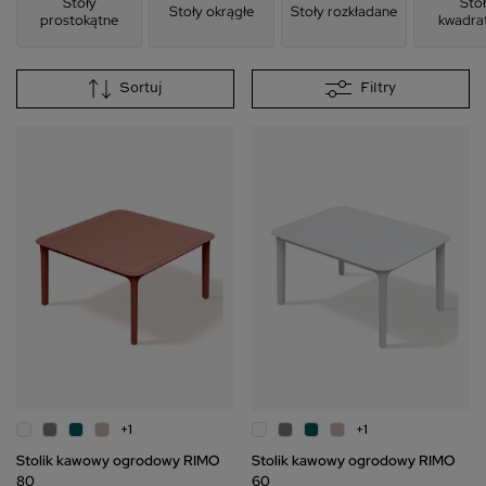
Stoły
Sto
Stoły okrągłe
Stoły rozkładane
prostokątne
kwadra
przestrzeń do pracy, nauki, hobby oraz relaksu. Bez względu na
to, czy urządzasz kawalerkę, dużą willę czy biurową kuchnię,
pamiętaj, że stołu nie może w niej zabraknąć.
Sortuj
Filtry
+1
+1
Stolik kawowy ogrodowy RIMO
Stolik kawowy ogrodowy RIMO
80
60