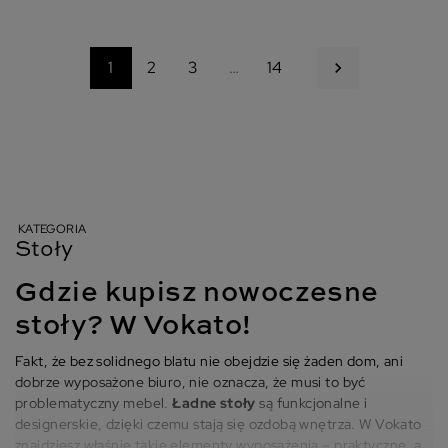
Następny
1
2
3
…
14

KATEGORIA
Stoły
Gdzie kupisz nowoczesne
stoły? W Vokato!
Fakt, że bez solidnego blatu nie obejdzie się żaden dom, ani
dobrze wyposażone biuro, nie oznacza, że musi to być
problematyczny mebel.
Ładne stoły
są funkcjonalne i
designerskie, dzięki czemu stają się ozdobą wnętrza. W Vokato
znajdziesz właśnie takie elementy wyposażenia – praktyczne, a