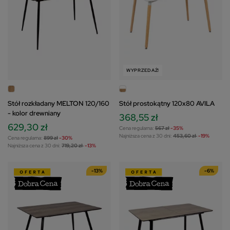
WYPRZEDAŻ!
Stół rozkładany MELTON 120/160
Stół prostokątny 120x80 AVILA
- kolor drewniany
368,55 zł
629,30 zł
Cena regularna:
567 zł
-35%
Najniższa cena z 30 dni:
453,60 zł
-19%
Cena regularna:
899 zł
-30%
Najniższa cena z 30 dni:
719,20 zł
-13%
-13%
-6%