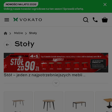
NOWOŚCI NA LATO 2026!
Odkryj nasze nowości ogrodowe na ten sezon! Sprawdź ofertę.

Meble
Stoły
Stoły
Stół – jeden z najpotrzebniejszych mebli
Odpowiedni dobór stołu jest ważny nie tylko ze względu na jego
gabaryty, ale i wielofunkcyjność. Blat ustawiony w salonie czy
jadalni przydaje się w wielu sytuacjach – jest wręcz
niezastąpionym elementem wyposażenia każdego domu. Przy
stole siadasz, aby zjeść posiłek wspólnie z bliskimi i porozmawiać
z rodziną lub przyjaciółmi. W małych wnętrzach zmienia się on w