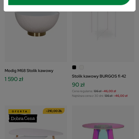
zawsze możesz ją zmienić/wycofać klikając przycisk
ustawień prywatności znajdujący się w lewym
dolnym rogu strony. Niektóre rodzaje
przetwarzania danych nie wymagają zgody
użytkownika, ale masz prawo sprzeciwić się
takiemu przetwarzaniu. Preferencje będą miały
zastosowania tylko na tej witrynie. Zapoznaj się z
poniższymi informacjami, abyś mógł świadomie i
komfortowo korzystać z naszych stron www.
Szczegółowe informacje dotyczące przetwarzania
Modig M68 Stolik kawowy
Stolik kawowy BURGOS fi 42
Twoich danych znajdziesz w Polityce Prywatności i
1 590 zł
90 zł
Cookies oraz po kliknięciu w ikonę "Zmień
ustawienia prywatności".
Cena regularna:
136 zł
-46,00 zł
Najniższa cena z 30 dni:
136 zł
-46,00 zł
-210,00 ZŁ