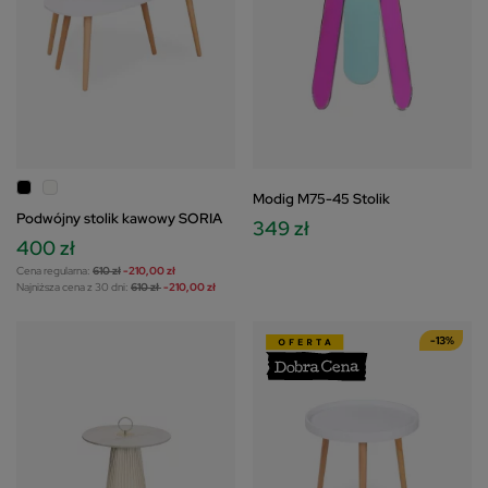
Modig M75-45 Stolik
Podwójny stolik kawowy SORIA
349 zł
400 zł
Cena regularna:
610 zł
-210,00 zł
Najniższa cena z 30 dni:
610 zł
-210,00 zł
-13%