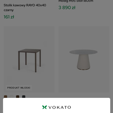
Modig M95 Stół 180cm
Stolik kawowy RAYO 40x40
3 890 zł
czarny
161 zł
PRODUKT WŁOSKI
Modig M96 Stół 120cm
Stół Nardi CUBE 70
3 590 zł
774 zł