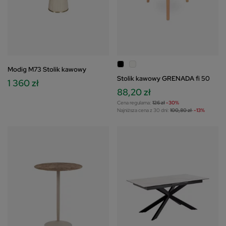
Modig M73 Stolik kawowy
Stolik kawowy GRENADA fi 50
1 360 zł
88,20 zł
Cena regularna:
126 zł
-30%
Najniższa cena z 30 dni:
100,80 zł
-13%