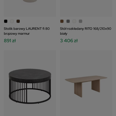
Stolik barowy LAURENT fi 80
Stół rozkładany RITO 168/210x90
brązowy marmur
biały
891 zł
3 406 zł