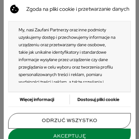
Zgoda na pliki cookie i przetwarzanie danych
My, nasi Zaufani Partnerzy oraz inne podmioty
uzyskujemy dostęp i przechowujemy informacje na
urządzeniu oraz przetwarzamy dane osobowe,
takie jak unikalne identyfikatory i standardowe
informacje wysyłane przez urządzenie czy dane
przeglądania w celu wyboru oraz tworzenia profilu
spersonalizowanych treści i reklam, pomiaru
wydajności treści i reklam, a także rozwijania i
ulepszania produktów. Za zgodą Użytkownika my i
Zaufani Partnerzy możemy korzystać z
Więcej informacji
Dostosuj pliki cookie
Modig M75-40 Stolik
Modig M69 Stolik kawowy
precyzyjnych danych geolokalizacyjnych oraz
299 zł
1 290 zł
identyfikacji poprzez skanowanie urządzeń.
Ponieważ cenimy Twoją prywatność, prosimy o
ODRZUĆ WSZYSTKO
-46,00 ZŁ
zgodę na korzystanie z tych technologii poprzez
kliknięcie „Akceptuję”. Zgoda jest dobrowolna i
AKCEPTUJĘ