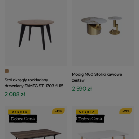
Modig M60 Stoliki kawowe
Stół okrągły rozkładany
zestaw
drewniany FAMEG ST-1703 fi 115
2 590 zł
2 088 zł
-13%
-19%