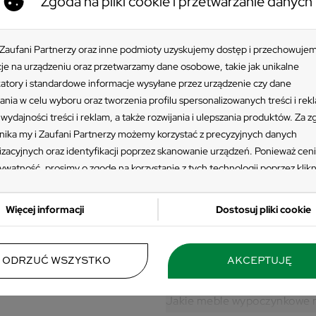
Zgoda na pliki cookie i przetwarzanie danych
 Zaufani Partnerzy oraz inne podmioty uzyskujemy dostęp i przechowuje
je na urządzeniu oraz przetwarzamy dane osobowe, takie jak unikalne
katory i standardowe informacje wysyłane przez urządzenie czy dane
ania w celu wyboru oraz tworzenia profilu spersonalizowanych treści i rek
wydajności treści i reklam, a także rozwijania i ulepszania produktów. Za 
ika my i Zaufani Partnerzy możemy korzystać z precyzyjnych danych
izacyjnych oraz identyfikacji poprzez skanowanie urządzeń. Ponieważ cen
ywatność, prosimy o zgodę na korzystanie z tych technologii poprzez klikn
ję”. Zgoda jest dobrowolna i zawsze możesz ją zmienić/wycofać klikając pr
EGORIA
Zestaw wypocz
 prywatności znajdujący się w lewym dolnym rogu strony. Niektóre rodzaj
estawy
Więcej informacji
Dostosuj pliki cookie
gwarancja kom
zania danych nie wymagają zgody użytkownika, ale masz prawo sprzeciwić
ypoczynkowe
przetwarzaniu. Preferencje będą miały zastosowania tylko na tej witrynie.
W naszej ofercie znajdziesz 
 się z poniższymi informacjami, abyś mógł świadomie i komfortowo korzys
spełni indywidualne oczekiwa
a balkon
ODRZUĆ WSZYSTKO
AKCEPTUJĘ
stron www. Szczegółowe informacje dotyczące przetwarzania Twoich da
względu na styl uda Ci się z
sz w Polityce Prywatności i Cookies oraz po kliknięciu w ikonę "Zmień usta
Jakie meble wypoczynkowe n
ści".