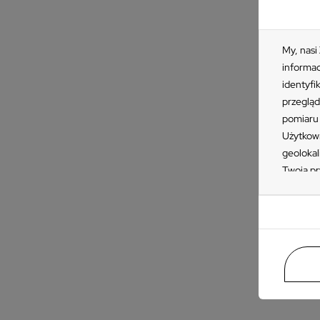
My, nasi
informac
identyfi
przegląd
pomiaru 
Użytkown
geolokal
Twoją pr
„Akceptu
KAT
ustawień
Z
przetwar
w
takiemu 
Zapoznaj
n
naszych 
znajdzie
prywatno