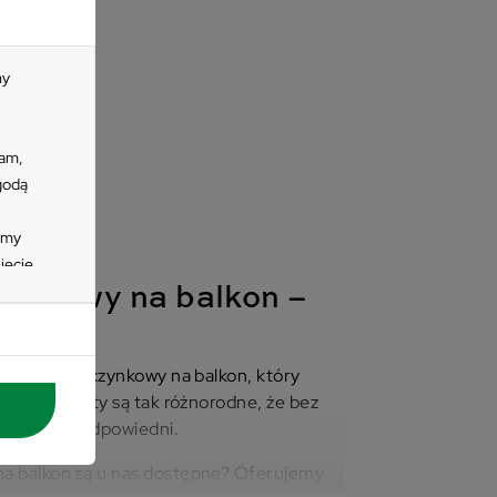
my
lam,
zgodą
imy
ięcie
zycisk
ynkowy na balkon –
e
fortu
 się
zestaw wypoczynkowy na balkon, który
tać z
nia. Produkty są tak różnorodne, że bez
nych
amówić ten odpowiedni.
wienia
a balkon są u nas dostępne? Oferujemy