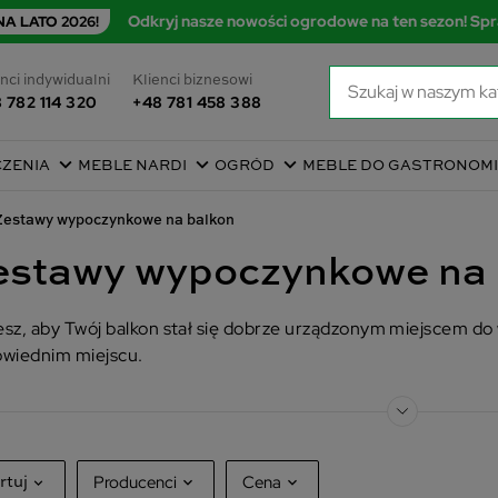
Odkryj nasze nowości ogrodowe na ten sezon! Spr
A LATO 2026!
nci indywidualni
Klienci biznesowi
 782 114 320
+48 781 458 388
CZENIA
MEBLE NARDI
OGRÓD
MEBLE DO GASTRONOMI
Zestawy wypoczynkowe na balkon
estawy wypoczynkowe na 
sz, aby Twój balkon stał się dobrze urządzonym miejscem do 
wiednim miejscu.
Producenci
Cena
rtuj