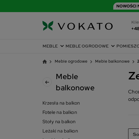
NOWOŚCI N
Klie
+48
MEBLE
MEBLE OGRODOWE
POMIESZ
Meble ogrodowe
Meble balkonowe
Z
Meble
balkonowe
Chce
odpo
Krzesła na balkon
Fotele na balkon
Stoły na balkon
Leżaki na balkon
So