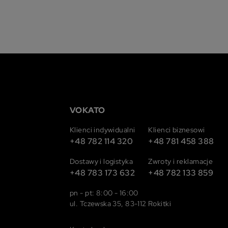
VOKATO
Klienci indywidualni
Klienci biznesowi
+48 782 114 320
+48 781 458 388
Dostawy i logistyka
Zwroty i reklamacje
+48 783 173 632
+48 782 133 859
pn - pt: 8:00 - 16:00
ul. Tczewska 35, 83-112 Rokitki