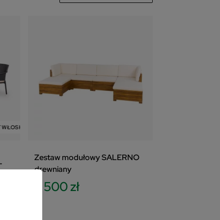
500
zł
WŁOSKI
ZESTAW
Zestaw modułowy SALERNO
T
drewniany
owy
2 500 zł