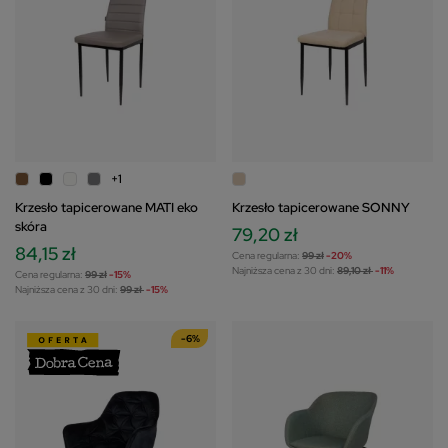
+1
Krzesło tapicerowane MATI eko
Krzesło tapicerowane SONNY
skóra
79,20 zł
84,15 zł
Cena regularna:
99 zł
-20%
Najniższa cena z 30 dni:
89,10 zł
-11%
Cena regularna:
99 zł
-15%
Najniższa cena z 30 dni:
99 zł
-15%
-6%