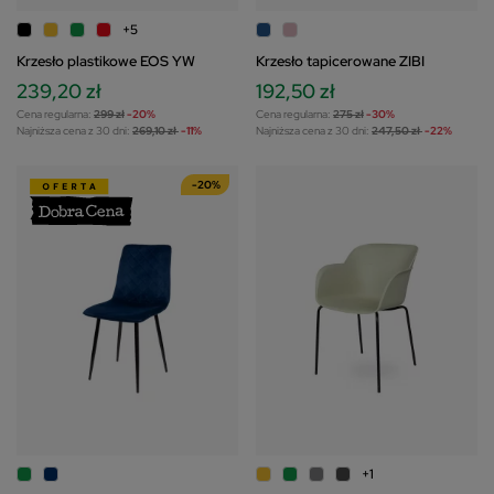
+5
Krzesło plastikowe EOS YW
Krzesło tapicerowane ZIBI
239,20 zł
192,50 zł
Cena regularna:
299 zł
-20%
Cena regularna:
275 zł
-30%
Najniższa cena z 30 dni:
269,10 zł
-11%
Najniższa cena z 30 dni:
247,50 zł
-22%
-20%
+1