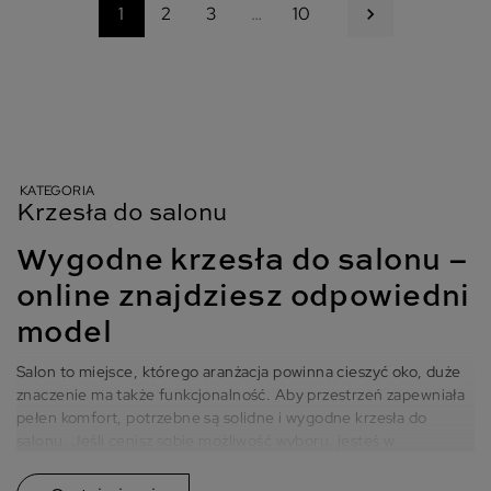
Następny
1
2
3
…
10

KATEGORIA
Krzesła do salonu
Wygodne krzesła do salonu –
online znajdziesz odpowiedni
model
Salon to miejsce, którego aranżacja powinna cieszyć oko, duże
znaczenie ma także funkcjonalność. Aby przestrzeń zapewniała
pełen komfort, potrzebne są solidne i wygodne krzesła do
salonu. Jeśli cenisz sobie możliwość wyboru, jesteś w
odpowiednim miejscu.