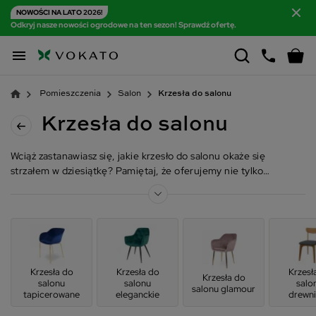
NOWOŚCI NA LATO 2026!
Odkryj nasze nowości ogrodowe na ten sezon! Sprawdź ofertę.

Pomieszczenia
Salon
Krzesła do salonu
Krzesła do salonu
Wciąż zastanawiasz się, jakie krzesło do salonu okaże się
strzałem w dziesiątkę? Pamiętaj, że oferujemy nie tylko
różnorodne produkty świetnej jakości, ale także doradztwo.
Napisz do nas lub zadzwoń, a chętnie pomożemy. Numer
telefonu znajdziesz na górze strony. Warto sprawdzić także
zakładkę Kontakt z nami na dole strony sklepu internetowego.
Krzesła do
Krzesła do
Krzesł
Krzesła do
salonu
salonu
salo
salonu glamour
tapicerowane
eleganckie
drewn