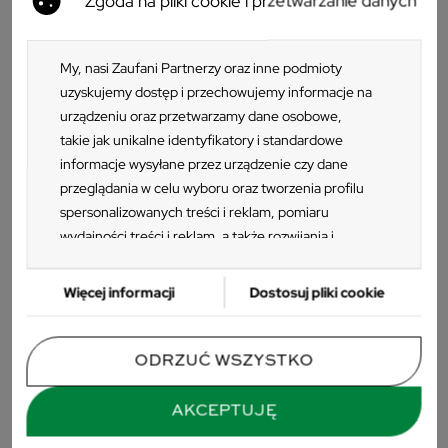
Zgoda na pliki cookie i przetwarzanie danych
My, nasi Zaufani Partnerzy oraz inne podmioty
uzyskujemy dostęp i przechowujemy informacje na
+10
+10
urządzeniu oraz przetwarzamy dane osobowe,
Krzesło tapicerowane SHELL -
Krzesło tapicerowane SHELL -
takie jak unikalne identyfikatory i standardowe
chromowane nogi
czarne płozy
informacje wysyłane przez urządzenie czy dane
593 zł
577 zł
przeglądania w celu wyboru oraz tworzenia profilu
spersonalizowanych treści i reklam, pomiaru
wydajności treści i reklam, a także rozwijania i
-43,99 ZŁ
-192,00 ZŁ
ulepszania produktów. Za zgodą Użytkownika my i
Zaufani Partnerzy możemy korzystać z
Więcej informacji
Dostosuj pliki cookie
precyzyjnych danych geolokalizacyjnych oraz
identyfikacji poprzez skanowanie urządzeń.
Ponieważ cenimy Twoją prywatność, prosimy o
ODRZUĆ WSZYSTKO
zgodę na korzystanie z tych technologii poprzez
kliknięcie „Akceptuję”. Zgoda jest dobrowolna i
AKCEPTUJĘ
zawsze możesz ją zmienić/wycofać klikając przycisk