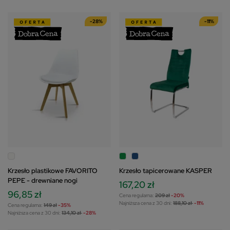
-28%
-11%
Krzesło plastikowe FAVORITO
Krzesło tapicerowane KASPER
PEPE - drewniane nogi
167,20 zł
96,85 zł
Cena regularna:
209 zł
-20%
Najniższa cena z 30 dni:
188,10 zł
-11%
Cena regularna:
149 zł
-35%
Najniższa cena z 30 dni:
134,10 zł
-28%