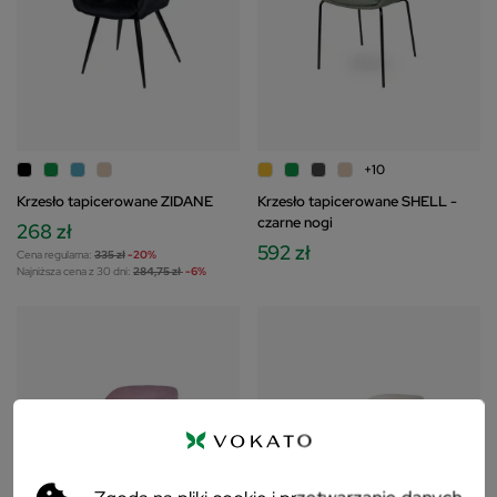
+10
Krzesło tapicerowane ZIDANE
Krzesło tapicerowane SHELL -
czarne nogi
268 zł
592 zł
Cena regularna:
335 zł
-20%
Najniższa cena z 30 dni:
284,75 zł
-6%