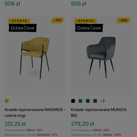
506 zł
505 zł
-17%
-20%
+3
Krzesło tapicerowane MAXIMUS -
Krzesło tapicerowane MUNIOS
czarne nogi
BIS
251,25 zł
279,20 zł
Cena regularna:
335 zł
-25%
Cena regularna:
349 zł
-20%
Najniższa cena z 30 dni:
301,50 zł
-17%
Najniższa cena z 30 dni:
349 zł
-20%