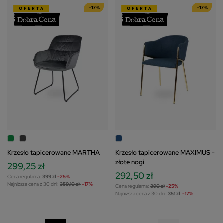
-17%
-17%
Krzesło tapicerowane MARTHA
Krzesło tapicerowane MAXIMUS -
złote nogi
299,25 zł
292,50 zł
Cena regularna:
399 zł
-25%
Najniższa cena z 30 dni:
359,10 zł
-17%
Cena regularna:
390 zł
-25%
Najniższa cena z 30 dni:
351 zł
-17%