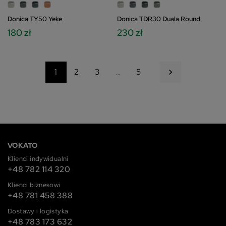
Donica TY50 Yeke
Donica TDR30 Duala Round
180 zł
230 zł
Następny
1
2
3
…
5

VOKATO
Klienci indywidualni
+48 782 114 320
Klienci biznesowi
+48 781 458 388
Dostawy i logistyka
+48 783 173 632