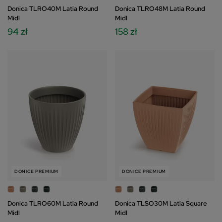
dolnym rogu strony. Niektóre rodzaje
Donica TLRO40M Latia Round
Donica TLRO48M Latia Round
przetwarzania danych nie wymagają zgody
Midl
Midl
użytkownika, ale masz prawo sprzeciwić się
94 zł
158 zł
takiemu przetwarzaniu. Preferencje będą miały
zastosowania tylko na tej witrynie. Zapoznaj się z
poniższymi informacjami, abyś mógł świadomie i
komfortowo korzystać z naszych stron www.
Szczegółowe informacje dotyczące przetwarzania
Twoich danych znajdziesz w Polityce Prywatności i
Cookies oraz po kliknięciu w ikonę "Zmień
ustawienia prywatności".
DONICE PREMIUM
DONICE PREMIUM
Donica TLRO60M Latia Round
Donica TLSO30M Latia Square
Midl
Midl