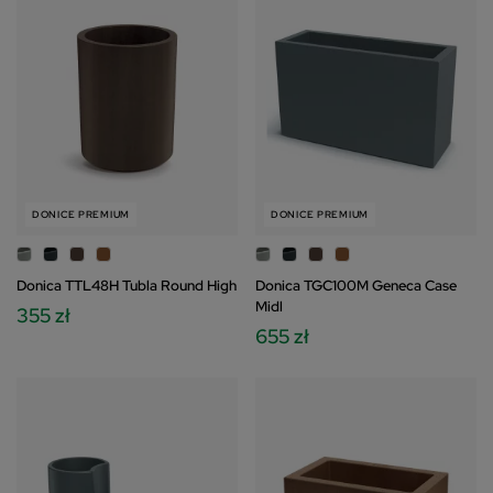
DONICE PREMIUM
DONICE PREMIUM
Donica TTL48H Tubla Round High
Donica TGC100M Geneca Case
Midl
355 zł
655 zł