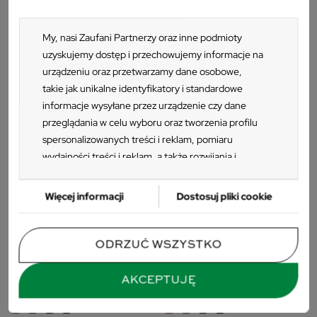
DONICE PREMIUM
DONICE PREMIUM
My, nasi Zaufani Partnerzy oraz inne podmioty
Donica TLRO40 Latia Round
Donica TLRO40H Latia Round
uzyskujemy dostęp i przechowujemy informacje na
High
82 zł
urządzeniu oraz przetwarzamy dane osobowe,
135 zł
takie jak unikalne identyfikatory i standardowe
informacje wysyłane przez urządzenie czy dane
przeglądania w celu wyboru oraz tworzenia profilu
spersonalizowanych treści i reklam, pomiaru
wydajności treści i reklam, a także rozwijania i
ulepszania produktów. Za zgodą Użytkownika my i
Zaufani Partnerzy możemy korzystać z
Więcej informacji
Dostosuj pliki cookie
precyzyjnych danych geolokalizacyjnych oraz
identyfikacji poprzez skanowanie urządzeń.
Ponieważ cenimy Twoją prywatność, prosimy o
ODRZUĆ WSZYSTKO
zgodę na korzystanie z tych technologii poprzez
kliknięcie „Akceptuję”. Zgoda jest dobrowolna i
AKCEPTUJĘ
DONICE PREMIUM
DONICE PREMIUM
zawsze możesz ją zmienić/wycofać klikając przycisk
ustawień prywatności znajdujący się w lewym