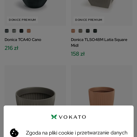
DONICE PREMIUM
DONICE PREMIUM
Donica TCA40 Cano
Donica TLSO48M Latia Square
Midl
216 zł
158 zł
Zgoda na pliki cookie i przetwarzanie danych