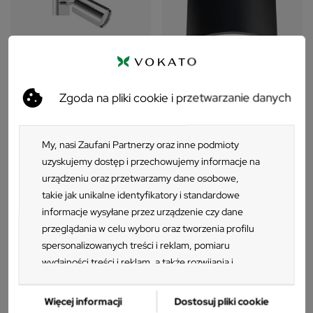
Zgoda na pliki cookie i przetwarzanie danych
Kinkiet RING chrom
Plafon ORBIS 1 czarny
85 zł
109 zł
My, nasi Zaufani Partnerzy oraz inne podmioty
uzyskujemy dostęp i przechowujemy informacje na
urządzeniu oraz przetwarzamy dane osobowe,
takie jak unikalne identyfikatory i standardowe
informacje wysyłane przez urządzenie czy dane
przeglądania w celu wyboru oraz tworzenia profilu
spersonalizowanych treści i reklam, pomiaru
wydajności treści i reklam, a także rozwijania i
ulepszania produktów. Za zgodą Użytkownika my i
Zaufani Partnerzy możemy korzystać z
Więcej informacji
Dostosuj pliki cookie
precyzyjnych danych geolokalizacyjnych oraz