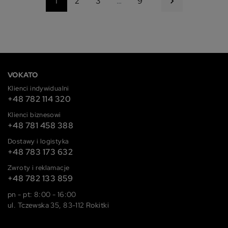
Następny
1
2
3
…
9

VOKATO
Klienci indywidualni
+48 782 114 320
Klienci biznesowi
+48 781 458 388
Dostawy i logistyka
+48 783 173 632
Zwroty i reklamacje
+48 782 133 859
pn - pt: 8:00 - 16:00
ul. Tczewska 35, 83-112 Rokitki