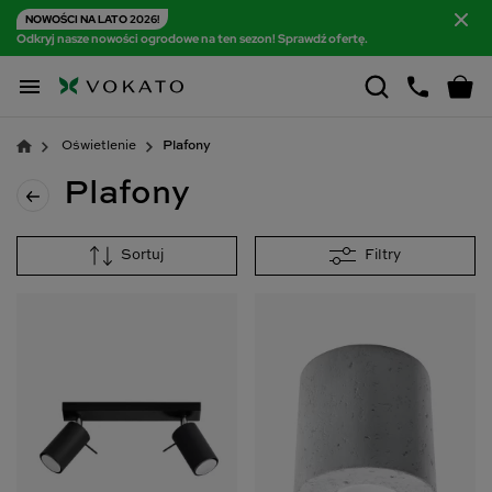
NOWOŚCI NA LATO 2026!
Odkryj nasze nowości ogrodowe na ten sezon! Sprawdź ofertę.

Oświetlenie
Plafony
Plafony
Sortuj
Filtry