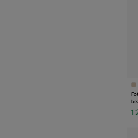
Fo
be
1 