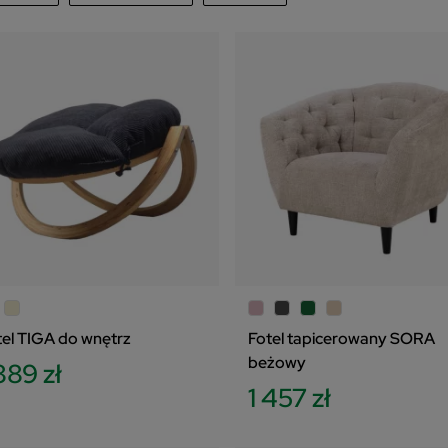
BoHouse
60
afność
599
zł
2
jpierw nowe produkty
Czillo
1
zwa, od A do Z
UNIQUE
1
zwa, od Z do A
na, od najniższej do najwyższej
na, od najwyższej do najniższej
magazynie
sowo
tel TIGA do wnętrz
Fotel tapicerowany SORA
beżowy
889 zł
1 457 zł