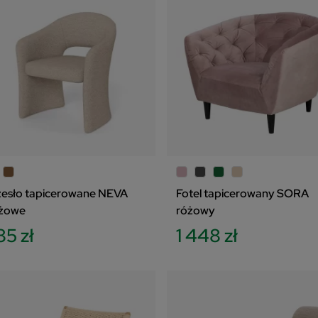
zesło tapicerowane NEVA
Fotel tapicerowany SORA
żowe
różowy
85 zł
1 448 zł