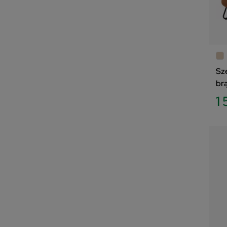
Sz
br
1 