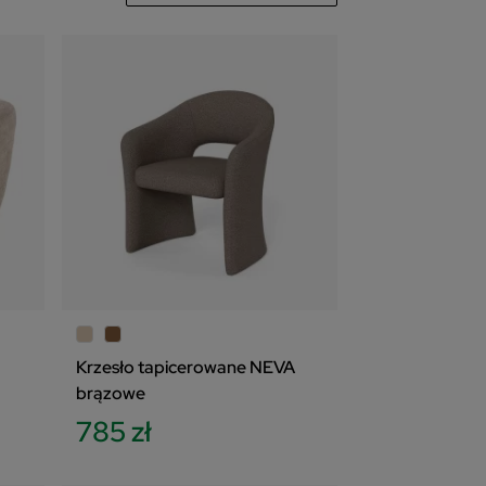
078
zł
Krzesło tapicerowane NEVA
brązowe
785 zł