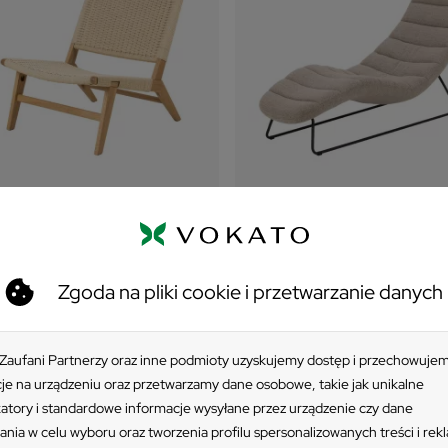
tel drewniany SEMPRE ecru
Szezlong tapicerowany PI
beżowy
293 zł
Zgoda na pliki cookie i przetwarzanie danych
1 573 zł
 Zaufani Partnerzy oraz inne podmioty uzyskujemy dostęp i przechowuje
je na urządzeniu oraz przetwarzamy dane osobowe, takie jak unikalne
katory i standardowe informacje wysyłane przez urządzenie czy dane
ania w celu wyboru oraz tworzenia profilu spersonalizowanych treści i rek