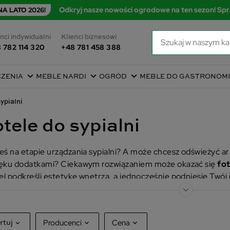
Odkryj nasze nowości ogrodowe na ten sezon! Spr
A LATO 2026!
nci indywidualni
Klienci biznesowi
 782 114 320
+48 781 458 388
CZENIA
MEBLE NARDI
OGRÓD
MEBLE DO GASTRONOMI
sypialni
tele do sypialni
eś na etapie urządzania sypialni? A może chcesz odświeżyć ar
ęku dodatkami? Ciekawym rozwiązaniem może okazać się
fot
l podkreśli estetykę wnętrza, a jednocześnie podniesie Twój
e fotele do sypialni
w naszym sklepie!
Producenci
Cena
rtuj