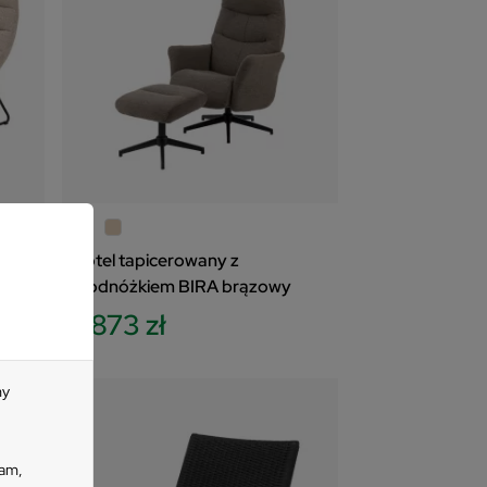
ANA
Fotel tapicerowany z
podnóżkiem BIRA brązowy
1 873 zł
my
lam,