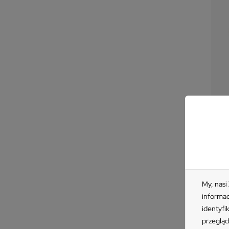
Fo
1 
My, nasi
informac
identyfi
przegląd