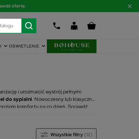
awdź ofertę.
I
OŚWIETLENIE
anżację i urozmaicić wystrój pełnymi
el do sypialni
. Nowoczesny lub klasyczny
 poziom komfortu na co dzień. Sprawdź
Wszystkie filtry
(12)