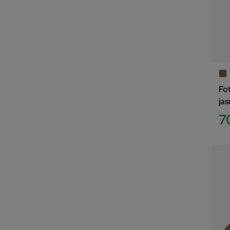
Fo
ja
7