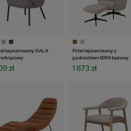
tel tapicerowany GALA
Fotel tapicerowany z
snobrązowy
podnóżkiem BIRA beżowy
09 zł
1 873 zł