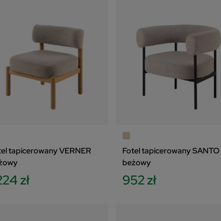
tel tapicerowany VERNER
Fotel tapicerowany SANTO
żowy
beżowy
224 zł
952 zł