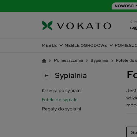
NOWOŚCI N
Klie
+48
MEBLE
MEBLE OGRODOWE
POMIESZ
Pomieszczenia
Sypialnia
Fotele do 
Fo
Sypialnia
Jest
Krzesła do sypialni
wdzi
Fotele do sypialni
mode
Regały do sypialni
modn
So