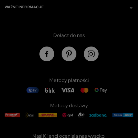
poniższymi informacjami, abyś mógł świadomie i
WAŻNE INFORMACJE
•
fotele z rattanu bujane MARSEILLE
– kołyszący ruch
komfortowo korzystać z naszych stron www.
delikatnie uspokaja i pozwala oderwać się od codziennych trosk.
Szczegółowe informacje dotyczące przetwarzania
Siedziska o finezyjnej krzywiźnie łączą w sobie elegancję i
Twoich danych znajdziesz w Polityce Prywatności i
funkcjonalność. Bez problemu dopasujesz do nich inne meble
Cookies oraz po kliknięciu w ikonę "Zmień
Dołącz do nas
rattanowe z naszego asortymentu.
ustawienia prywatności".
•
luksusowy fotel rattanowy CANNES
– opływowa forma i
jasny kolor mebla sprawiają, że doskonale wpasuje się w każde
otoczenie. Znajdzie swoje zastosowanie zarówno na obszernych
tarasach, jak i w niewielkich kącikach.
•
fotel na balkon LAVAL
– pleciony, rattanowy korpus,
Metody płatności
kształtem nawiązujący do mebli sprzed dziesięcioleci,
przywołuje wspomnienia ciepłych, letnich dni. To jak cofnięcie
się w czasie do miejsc, gdzie wszystko było bardziej magiczne.
Dzięki metalowemu stelażowi mebel prezentuje się niezwykle
Metody dostawy
stylowo i nowocześnie. Fotel posiada wyprofilowane i głębokie
siedzisko, które zaprasza do błogiego relaksu.
Do jakiego stylu pasuje fotel
Nasi Klienci oceniają nas wysoko!