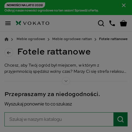
NOWOŚCI NA LATO 2026!
Odkryj nasze nowości ogrodowe na ten sezon! Sprawdź ofertę.

Meble ogrodowe
Meble ogrodowe rattan
Fotele rattanowe
Fotele rattanowe
Chcesz, aby Twój ogród był miejscem, w którym z
przyjemnością spędzisz wolny czas? Marzy Ci się strefa relaksu,
w której oderwiesz się od codzienności i naładujesz baterie?
Mamy dla Ciebie idealne rozwiązanie! Wyposaż przestrzeń pod
chmurką w fotele ogrodowe rattanowe, które są dostępne w
Przepraszamy za niedogodności.
naszej ofercie. To meble, które będą zdobić Twój kącik
wypoczynkowy przez wiele sezonów.
Wyszukaj ponownie to co szukasz