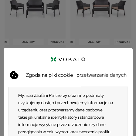
OSKI
ZESTAW
ZESTAW
PRODUKT WŁOSKI
PRODUKT WŁOSKI
ZESTAW
ZESTAW
PRODUKT WŁ
Zestaw wypoczynkowy NET
Zestaw wypoczynkowy NET
RELAX antracite/antracytowy
RELAX antracite/antracytowy +
poduchy różowe
Zgoda na pliki cookie i przetwarzanie danych
1 707 zł
2 443 zł
My, nasi Zaufani Partnerzy oraz inne podmioty
uzyskujemy dostęp i przechowujemy informacje na
urządzeniu oraz przetwarzamy dane osobowe,
takie jak unikalne identyfikatory i standardowe
informacje wysyłane przez urządzenie czy dane
KATEGORIA
przeglądania w celu wyboru oraz tworzenia profilu