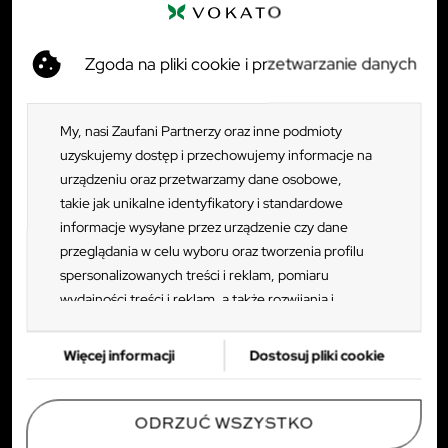
Klienci indywidualni
+48 782 114 320
Zgoda na pliki cookie i przetwarzanie danych
Klienci biznesowi
+48 781 458 388
Dostawy i logistyka
My, nasi Zaufani Partnerzy oraz inne podmioty
+48 783 173 632
uzyskujemy dostęp i przechowujemy informacje na
Zwroty i reklamacje
urządzeniu oraz przetwarzamy dane osobowe,
+48 782 133 859
takie jak unikalne identyfikatory i standardowe
informacje wysyłane przez urządzenie czy dane
pn - pt: 8:00 - 16:00
przeglądania w celu wyboru oraz tworzenia profilu
ul. Tczewska 35, 83-112 Rokitki
spersonalizowanych treści i reklam, pomiaru
wydajności treści i reklam, a także rozwijania i
TWOJE KONTO
ulepszania produktów. Za zgodą Użytkownika my i
Zaufani Partnerzy możemy korzystać z
SPRAWDŹ RÓWNIEŻ
Więcej informacji
Dostosuj pliki cookie
precyzyjnych danych geolokalizacyjnych oraz
PRODUKTY
identyfikacji poprzez skanowanie urządzeń.
Ponieważ cenimy Twoją prywatność, prosimy o
ODRZUĆ WSZYSTKO
WAŻNE INFORMACJE
zgodę na korzystanie z tych technologii poprzez