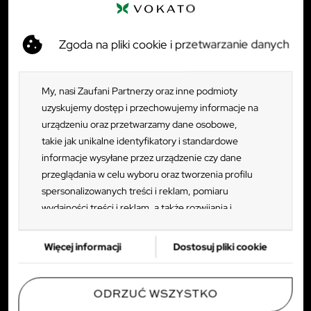
Klienci indywidualni
+48 782 114 320
Zgoda na pliki cookie i przetwarzanie danych
Klienci biznesowi
+48 781 458 388
Dostawy i logistyka
My, nasi Zaufani Partnerzy oraz inne podmioty
+48 783 173 632
uzyskujemy dostęp i przechowujemy informacje na
Zwroty i reklamacje
urządzeniu oraz przetwarzamy dane osobowe,
+48 782 133 859
takie jak unikalne identyfikatory i standardowe
informacje wysyłane przez urządzenie czy dane
pn - pt: 8:00 - 16:00
przeglądania w celu wyboru oraz tworzenia profilu
ul. Tczewska 35, 83-112 Rokitki
spersonalizowanych treści i reklam, pomiaru
wydajności treści i reklam, a także rozwijania i
TWOJE KONTO
ulepszania produktów. Za zgodą Użytkownika my i
Zaufani Partnerzy możemy korzystać z
SPRAWDŹ RÓWNIEŻ
Więcej informacji
Dostosuj pliki cookie
precyzyjnych danych geolokalizacyjnych oraz
PRODUKTY
identyfikacji poprzez skanowanie urządzeń.
Ponieważ cenimy Twoją prywatność, prosimy o
ODRZUĆ WSZYSTKO
WAŻNE INFORMACJE
zgodę na korzystanie z tych technologii poprzez