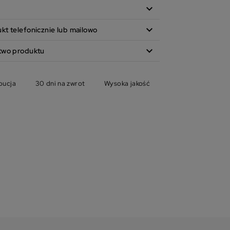
expand_more
expand_more
t telefonicznie lub mailowo
expand_more
two produktu
bucja
30 dni na zwrot
Wysoka jakość