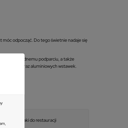
st móc odpocząć. Do tego świetnie nadaje się
to dzięki wygodnemu podparciu, a także
nym, siatki oraz aluminiowych wstawek.
my
Leżaki do restauracji
lam,