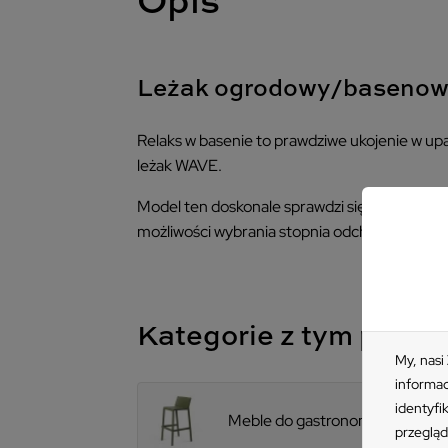
Opis
Leżak ogrodowy/baseno
Relaks w basenie to prawdziwe ukojenie w upa
leżak WAVE.
Model ten doskonale sprawdzi się nie tylko po
możliwości wybrania stopnia odchylenia leża
Kategorie z tym prod
My, nasi
informac
identyfi
Meble do gastronomii
przegląd