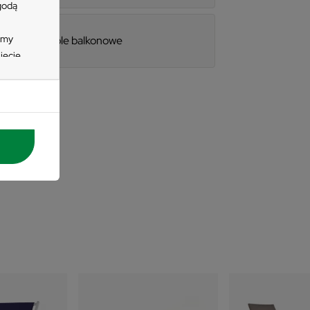
zgodą
imy
Meble balkonowe
ięcie
zycisk
e
 się
tać z
nych
wienia