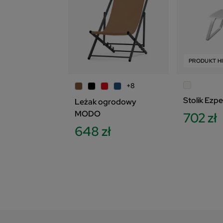
PRODUKT H
+8
Stolik Ezp
Leżak ogrodowy
MODO
702 zł
648 zł