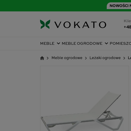
NOWOŚCI N
Klie
+48
MEBLE
MEBLE OGRODOWE
POMIESZ
Meble ogrodowe
Leżaki ogrodowe
L