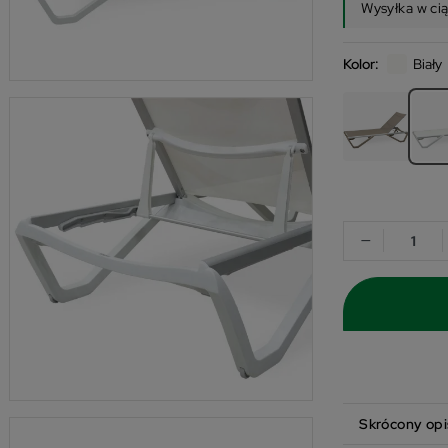
Wysyłka w ci
Kolor:
Biały
−
Skrócony opi