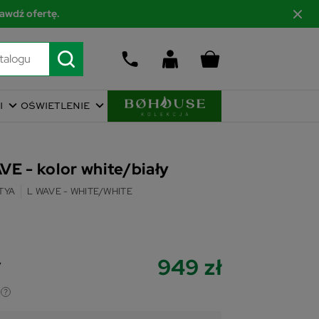
awdź ofertę.
I
OŚWIETLENIE
E - kolor white/biały
TYA
L WAVE - WHITE/WHITE
949 zł
y