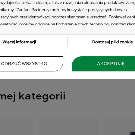
wydajności treści i reklam, a także rozwijania i ulepszania produktów. Za 
ika my i Zaufani Partnerzy możemy korzystać z precyzyjnych danych
izacyjnych oraz identyfikacji poprzez skanowanie urządzeń. Ponieważ cen
Leżaki ogrodowe
ywatność, prosimy o zgodę na korzystanie z tych technologii poprzez klikn
ję”. Zgoda jest dobrowolna i zawsze możesz ją zmienić/wycofać klikając pr
 prywatności znajdujący się w lewym dolnym rogu strony. Niektóre rodzaj
Więcej informacji
Dostosuj pliki cookie
zania danych nie wymagają zgody użytkownika, ale masz prawo sprzeciwić
przetwarzaniu. Preferencje będą miały zastosowania tylko na tej witrynie.
 się z poniższymi informacjami, abyś mógł świadomie i komfortowo korzys
ODRZUĆ WSZYSTKO
AKCEPTUJĘ
stron www. Szczegółowe informacje dotyczące przetwarzania Twoich da
sz w Polityce Prywatności i Cookies oraz po kliknięciu w ikonę "Zmień usta
ści".
mej kategorii