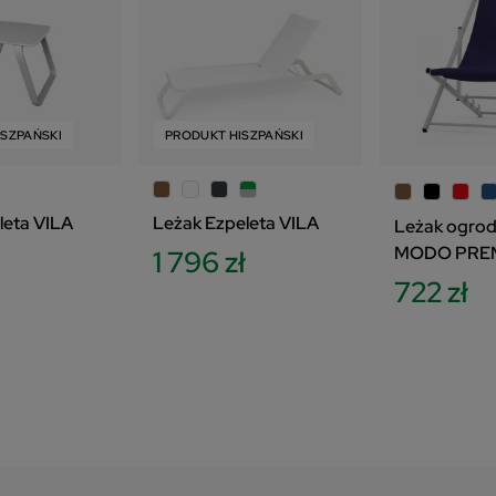
ISZPAŃSKI
PRODUKT HISZPAŃSKI
eleta VILA
Leżak Ezpeleta VILA
Leżak ogro
MODO PRE
1 796 zł
722 zł