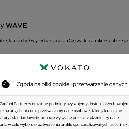
wy WAVE
lne, letnie dni. Gdy jednak zmęczą Cię wodne atrakcje, dobrze je
dczas opalania, ale także drzemki czy czytania książki. Wszystko 
ka. Wykonany został z polipropylenu wzmacnianego włóknem szkla
Zgoda na pliki cookie i przetwarzanie danych
uktem
 Zaufani Partnerzy oraz inne podmioty uzyskujemy dostęp i przechowuje
je na urządzeniu oraz przetwarzamy dane osobowe, takie jak unikalne
katory i standardowe informacje wysyłane przez urządzenie czy dane
Pomieszczenia
ania w celu wyboru oraz tworzenia profilu spersonalizowanych treści i rek