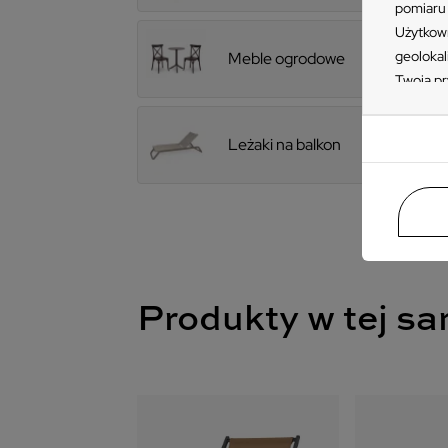
pomiaru 
Użytkown
geolokal
Meble ogrodowe
Twoją pr
„Akceptu
ustawień
Leżaki na balkon
przetwar
takiemu 
Zapoznaj
naszych 
znajdzie
prywatno
Produkty w tej sa