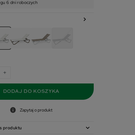
ągu 6 dni roboczych
chevron_right
+
DODAJ DO KOSZYKA
Zapytaj o produkt
expand_more
s produktu