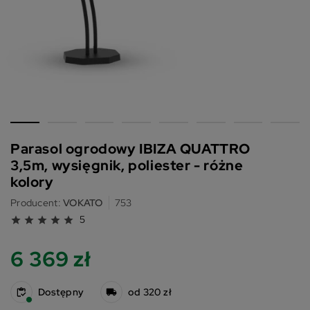
Parasol ogrodowy IBIZA QUATTRO
3,5m, wysięgnik, poliester - różne
kolory
Producent:
VOKATO
753
5
star
star
star
star
star
6 369 zł
Dostępny
od 320 zł