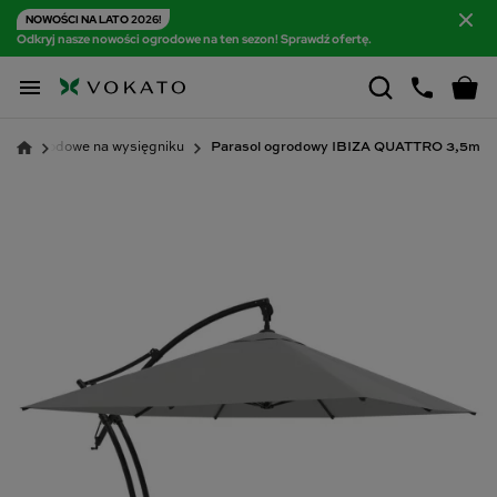
NOWOŚCI NA LATO 2026!
Odkryj nasze nowości ogrodowe na ten sezon! Sprawdź ofertę.

ole ogrodowe na wysięgniku
Parasol ogrodowy IBIZA QUATTRO 3,5m