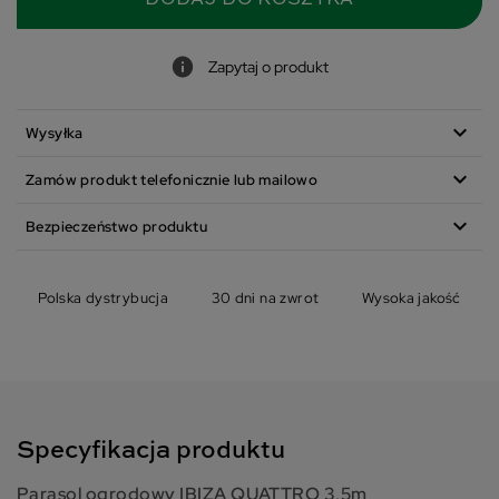
Zapytaj o produkt
expand_more
Wysyłka
expand_more
Zamów produkt telefonicznie lub mailowo
expand_more
Bezpieczeństwo produktu
Polska dystrybucja
30 dni na zwrot
Wysoka jakość
Specyfikacja produktu
Parasol ogrodowy IBIZA QUATTRO 3,5m