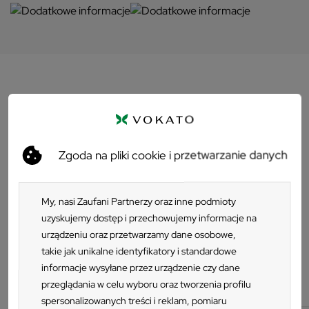
Opis
Poduszka Nardi Doga Relax:
subtelne akcesorium w eleganckiej
Zgoda na pliki cookie i przetwarzanie danych
szarości
My, nasi Zaufani Partnerzy oraz inne podmioty
Poduszka Nardi Doga Relax w kolorze szarym to idealne
uzyskujemy dostęp i przechowujemy informacje na
uzupełnienie Twojego fotela, które łączy minimalistyczny styl
urządzeniu oraz przetwarzamy dane osobowe,
z niezrównanym komfortem.
Grubość 4,5 cm
oraz
takie jak unikalne identyfikatory i standardowe
wypełnienie z pianki poliuretanowej o gęstości 18 kg/m3,
informacje wysyłane przez urządzenie czy dane
Kategorie z tym produktem
otoczone warstwą włókna poliestrowego (100 g/m2),
przeglądania w celu wyboru oraz tworzenia profilu
sprawiają, że akcesorium zapewnia Ci dużą wygodę. Dzięki
spersonalizowanych treści i reklam, pomiaru