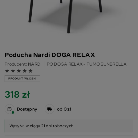
Poducha Nardi DOGA RELAX
Producent:
NARDI
PO DOGA RELAX - FUMO SUNBRELLA
grade
grade
grade
grade
grade
PRODUKT WŁOSKI
318 zł
Dostępny
od 0 zł
Wysyłka w ciągu 21 dni roboczych