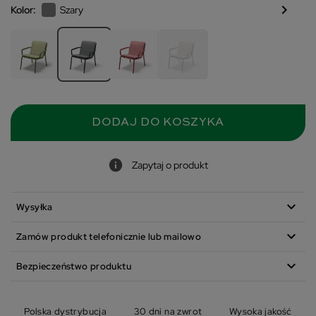
chevron_right
Kolor:
Szary
DODAJ DO KOSZYKA
Zapytaj o produkt
expand_more
Wysyłka
expand_more
Zamów produkt telefonicznie lub mailowo
expand_more
Bezpieczeństwo produktu
Polska dystrybucja
30 dni na zwrot
Wysoka jakość