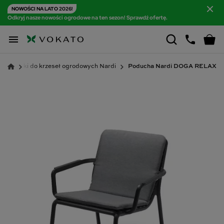
NOWOŚCI NA LATO 2026!
Odkryj nasze nowości ogrodowe na ten sezon! Sprawdź ofertę.

Poduszki do krzeseł ogrodowych Nardi
Poducha Nardi DOGA RELAX