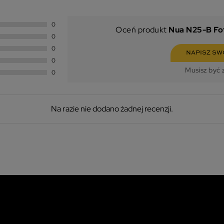
0
Oceń produkt
Nua N25-B Fo
0
0
NAPISZ SW
0
Musisz być 
0
Na razie nie dodano żadnej recenzji.