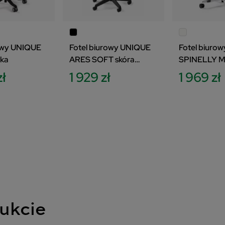
rowy UNIQUE
Fotel biurowy UNIQUE
Fotel biuro
tka
ARES SOFT skóra
SPINELLY 
naturalna
zł
1 929 zł
1 969 zł
ukcie