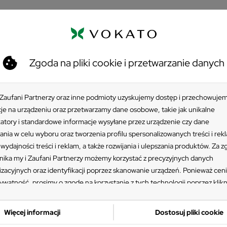
astyczna tkanina w kolorze chabrowym posiada pikowania na kszta
iękkim wypełnieniem z gąbki i oryginalną strukturą materiału.
Zgoda na pliki cookie i przetwarzanie danych
uktem
 Zaufani Partnerzy oraz inne podmioty uzyskujemy dostęp i przechowuje
je na urządzeniu oraz przetwarzamy dane osobowe, takie jak unikalne
Meble do gastronomii
katory i standardowe informacje wysyłane przez urządzenie czy dane
ania w celu wyboru oraz tworzenia profilu spersonalizowanych treści i rek
wydajności treści i reklam, a także rozwijania i ulepszania produktów. Za 
ika my i Zaufani Partnerzy możemy korzystać z precyzyjnych danych
Fotele
izacyjnych oraz identyfikacji poprzez skanowanie urządzeń. Ponieważ cen
ywatność, prosimy o zgodę na korzystanie z tych technologii poprzez klikn
ję”. Zgoda jest dobrowolna i zawsze możesz ją zmienić/wycofać klikając pr
Meble do kawiarni
 prywatności znajdujący się w lewym dolnym rogu strony. Niektóre rodzaj
Więcej informacji
Dostosuj pliki cookie
zania danych nie wymagają zgody użytkownika, ale masz prawo sprzeciwić