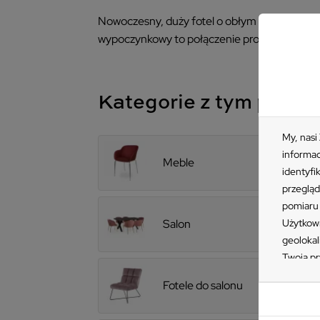
Nowoczesny, duży fotel o obłym kształcie. El
wypoczynkowy to połączenie prostej formy z m
Kategorie z tym prod
My, nasi
informac
Meble
identyfi
przegląd
pomiaru 
Użytkown
Salon
geolokal
Twoją pr
„Akceptu
Fotele do salonu
ustawień
przetwar