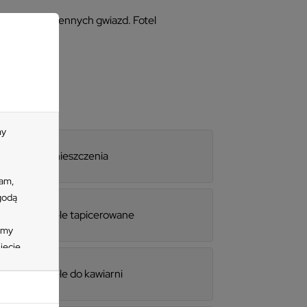
łt czteroramiennych gwiazd. Fotel
my
Pomieszczenia
lam,
zgodą
Fotele tapicerowane
imy
ięcie
zycisk
Fotele do kawiarni
e
 się