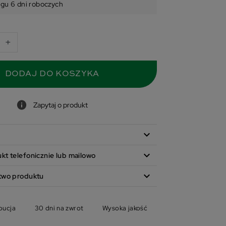
ągu 6 dni roboczych
+
DODAJ DO KOSZYKA
Zapytaj o produkt
expand_more
expand_more
t telefonicznie lub mailowo
expand_more
two produktu
bucja
30 dni na zwrot
Wysoka jakość