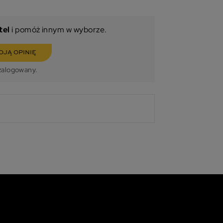
tel
i pomóż innym w wyborze.
OJĄ OPINIĘ
zalogowany.