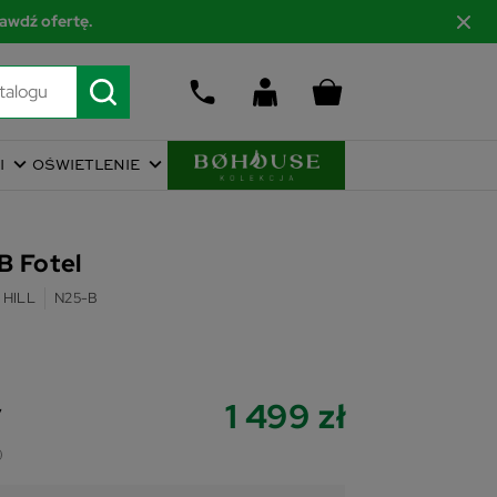
awdź ofertę.
I
OŚWIETLENIE
B Fotel
 HILL
N25-B
1 499 zł
y