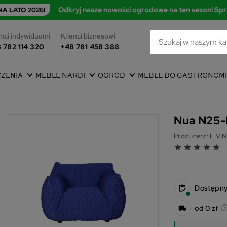
Odkryj nasze nowości ogrodowe na ten sezon! Spr
A LATO 2026!
nci indywidualni
Klienci biznesowi
 782 114 320
+48 781 458 388
CZENIA
MEBLE NARDI
OGRÓD
MEBLE DO GASTRONOMI
Nua N25-
Producent:
LIVIN
grade
grade
grade
grade
grade
Dostępn
od 0 zł