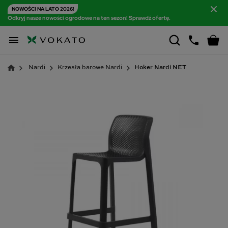
NOWOŚCI NA LATO 2026!
Odkryj nasze nowości ogrodowe na ten sezon! Sprawdź ofertę.

Nardi
Krzesła barowe Nardi
Hoker Nardi NET