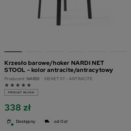
Krzesło barowe/hoker NARDI NET
STOOL - kolor antracite/antracytowy
Producent:
NARDI
KB NET ST - ANTRACITE
grade
grade
grade
grade
grade
PRODUKT WŁOSKI
338 zł
Dostępny
od 0 zł