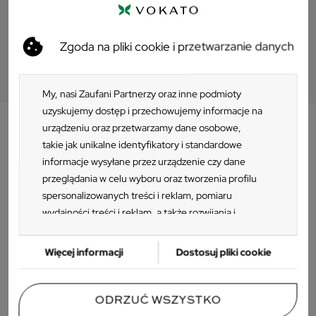
Pliki do pobrania
Zgoda na pliki cookie i przetwarzanie danych
Pliki 3D
My, nasi Zaufani Partnerzy oraz inne podmioty
uzyskujemy dostęp i przechowujemy informacje na
urządzeniu oraz przetwarzamy dane osobowe,
takie jak unikalne identyfikatory i standardowe
Opis
informacje wysyłane przez urządzenie czy dane
przeglądania w celu wyboru oraz tworzenia profilu
Krzesło barowe NET STOOL
to uzupełnienie kolekcji mebli
spersonalizowanych treści i reklam, pomiaru
NET włoskiego producenta
NARDI
. Wykonane zostało z
wydajności treści i reklam, a także rozwijania i
wytrzymałego tworzywa sztucznego z certyfikatem CATAS.
ulepszania produktów. Za zgodą Użytkownika my i
Świetnie odnajdzie się w kuchni, na zewnątrz czy w
Zaufani Partnerzy możemy korzystać z
Więcej informacji
Dostosuj pliki cookie
przestrzeniach restauracyjnych.
precyzyjnych danych geolokalizacyjnych oraz
identyfikacji poprzez skanowanie urządzeń.
Ponieważ cenimy Twoją prywatność, prosimy o
ODRZUĆ WSZYSTKO
zgodę na korzystanie z tych technologii poprzez