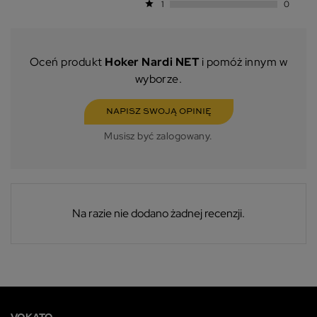
star
1
0
Oceń produkt
Hoker Nardi NET
i pomóż innym w
wyborze.
NAPISZ SWOJĄ OPINIĘ
Musisz być zalogowany.
Na razie nie dodano żadnej recenzji.
VOKATO