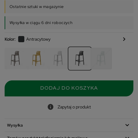
Ostatnie sztuki w magazynie
Wysyłka w ciągu 6 dni roboczych
chevron_right
Kolor:
Antracytowy
DODAJ DO KOSZYKA
Zapytaj o produkt
expand_more
Wysyłka
expand_more