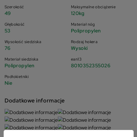
Szerokość
Maksymalne obciążenie
49
120kg
Głębokość
Materiał nóg
53
Polipropylen
Wysokość siedziska
Rodzaj hokera
76
Wysoki
Materiał siedziska
ean13
Polipropylen
8010352355026
Podłokietniki
Nie
Dodatkowe informacje