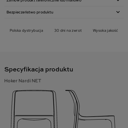
Zamów produkt telefonicznie lub mailowo
expand_more
Bezpieczeństwo produktu
Polska dystrybucja
30 dni na zwrot
Wysoka jakość
Specyfikacja produktu
Hoker Nardi NET