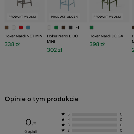
PRODUKT WŁOSKI
PRODUKT WŁOSKI
PRODUKT WŁOSKI
+1
Hoker Nardi NET MINI
Hoker Nardi LIDO
Hoker Nardi DOGA
H
MINI
M
338 zł
398 zł
302 zł
Opinie o tym produkcie
star
5
0
0
star
4
0
/5
star
3
0
star
2
0
0 opinii