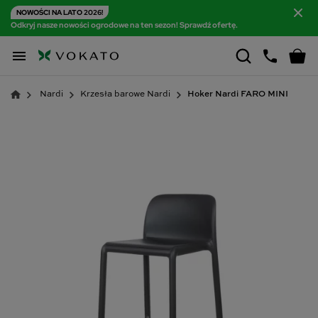
NOWOŚCI NA LATO 2026!
Odkryj nasze nowości ogrodowe na ten sezon! Sprawdź ofertę.

Nardi
Krzesła barowe Nardi
Hoker Nardi FARO MINI