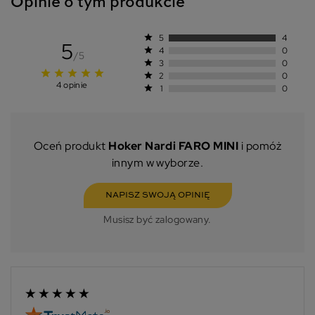
Opinie o tym produkcie
star
5
4
5
star
4
0
/5
star
3
0
star
star
star
star
star
star
2
0
4 opinie
star
1
0
Oceń produkt
Hoker Nardi FARO MINI
i pomóż
innym w wyborze.
NAPISZ SWOJĄ OPINIĘ
Musisz być zalogowany.