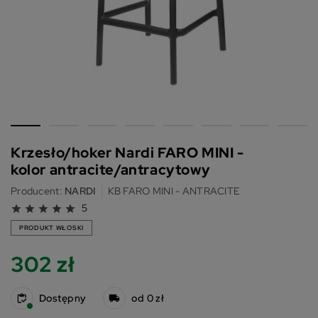
Krzesło/hoker Nardi FARO MINI -
kolor antracite/antracytowy
Producent:
NARDI
KB FARO MINI - ANTRACITE
5
star
star
star
star
star
PRODUKT WŁOSKI
302 zł
Dostępny
od 0 zł