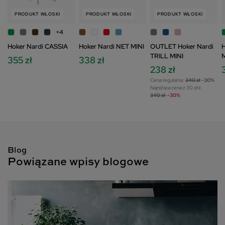
Szczegółowe informacje dotyczące przetwarzania
PRODUKT WŁOSKI
PRODUKT WŁOSKI
PRODUKT WŁOSKI
Twoich danych znajdziesz w Polityce Prywatności i
Cookies oraz po kliknięciu w ikonę "Zmień
+4
ustawienia prywatności".
Hoker Nardi CASSIA
Hoker Nardi NET MINI
OUTLET Hoker Nardi
H
TRILL MINI
355 zł
338 zł
238 zł
Cena regularna:
340 zł
-30%
Najniższa cena z 30 dni:
340 zł
-30%
Blog
Powiązane wpisy blogowe