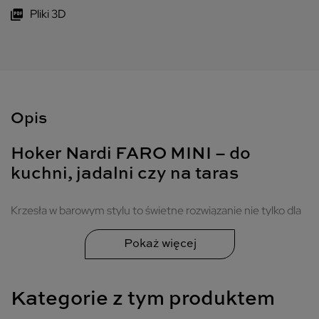
Pliki 3D
Opis
Hoker Nardi FARO MINI – do
kuchni, jadalni czy na taras
Krzesła w barowym stylu to świetne rozwiązanie nie tylko dla
właścicieli niewielkich mieszkań. Czarny mini hoker Nardi
będzie stylowym elementem wyposażenia każdej
przestrzeni, niezależnie od jej metrażu. Mebel o wymiarach
86,5 x 47,5 x 49,5 cm został w całości wykonany z
Kategorie z tym produktem
barwionego w masie polipropylenu z dodatkiem włókna
szklanego. Dzięki temu wraz z upływem czasu krzesło nie