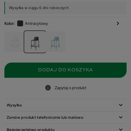
Wysyłka w ciągu 6 dni roboczych
chevron_right
Kolor:
Antracytowy
DODAJ DO KOSZYKA
Zapytaj o produkt
expand_more
Wysyłka
expand_more
Zamów produkt telefonicznie lub mailowo
expand_more
Bezpieczeństwo produktu