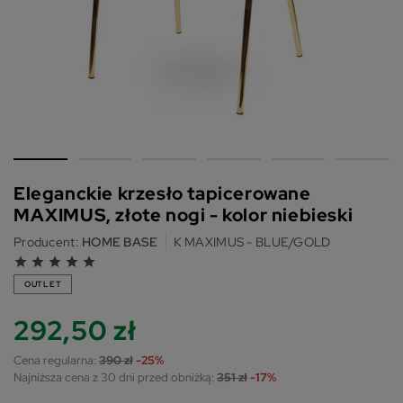
Eleganckie krzesło tapicerowane
MAXIMUS, złote nogi - kolor niebieski
Producent:
HOME BASE
K MAXIMUS - BLUE/GOLD
grade
grade
grade
grade
grade
OUTLET
292,50 zł
Cena regularna:
390 zł
-25%
Najniższa cena z 30 dni przed obniżką:
351 zł
-17%