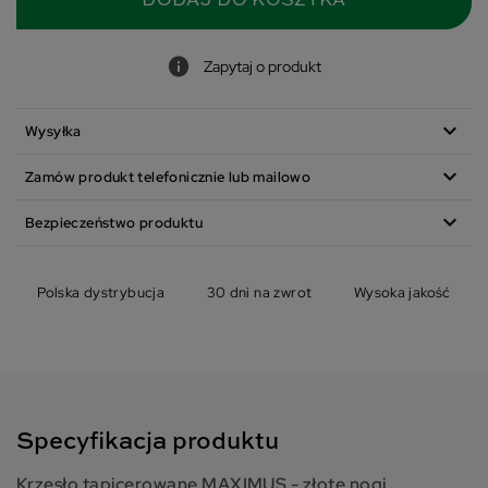
DODAJ DO KOSZYKA
Zapytaj o produkt
expand_more
Wysyłka
expand_more
Zamów produkt telefonicznie lub mailowo
expand_more
Bezpieczeństwo produktu
Polska dystrybucja
30 dni na zwrot
Wysoka jakość
Specyfikacja produktu
Krzesło tapicerowane MAXIMUS - złote nogi