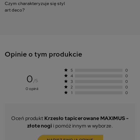
Czym charakteryzuje się styl
art deco?
Opinie o tym produkcie
star
5
0
0
star
4
0
/5
star
3
0
star
2
0
0 opinii
star
1
0
Oceń produkt
Krzesło tapicerowane MAXIMUS -
złote nogi
i pomóż innym w wyborze.