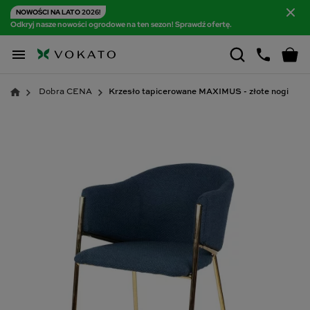
NOWOŚCI NA LATO 2026!
Odkryj nasze nowości ogrodowe na ten sezon! Sprawdź ofertę.

Dobra CENA
Krzesło tapicerowane MAXIMUS - złote nogi