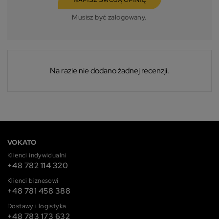
NAPISZ SWOJĄ OPINIĘ
Musisz być zalogowany.
Na razie nie dodano żadnej recenzji.
VOKATO
Klienci indywidualni
+48 782 114 320
Klienci biznesowi
+48 781 458 388
Dostawy i logistyka
+48 783 173 632