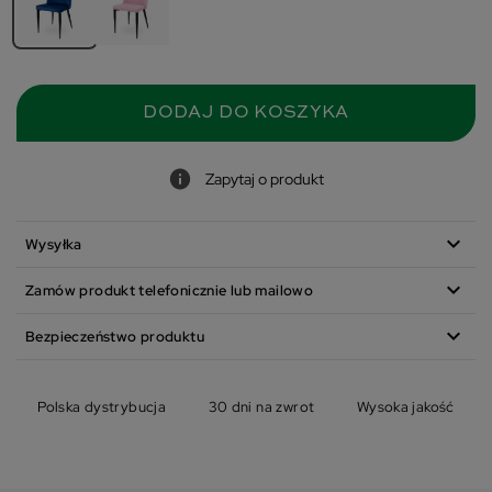
DODAJ DO KOSZYKA
Zapytaj o produkt
expand_more
Wysyłka
expand_more
Zamów produkt telefonicznie lub mailowo
expand_more
Bezpieczeństwo produktu
Polska dystrybucja
30 dni na zwrot
Wysoka jakość