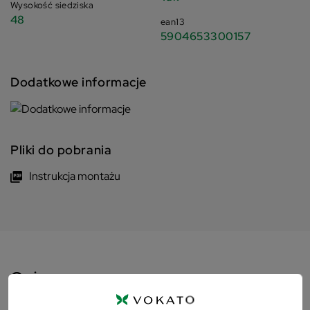
Wysokość siedziska
48
ean13
5904653300157
Dodatkowe informacje
Pliki do pobrania
Instrukcja montażu
Opis