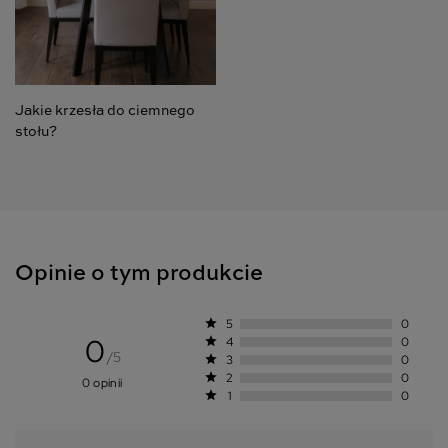
Jakie krzesła do ciemnego
stołu?
Opinie o tym produkcie
star
5
0
0
star
4
0
/5
star
3
0
star
2
0
0 opinii
star
1
0