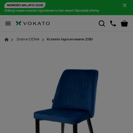
NOWOŚCI NA LATO 2026!
Odkryj nasze nowości ogrodowe na ten sezon! Sprawdź ofertę.

Dobra CENA
Krzesło tapicerowane ZIBI