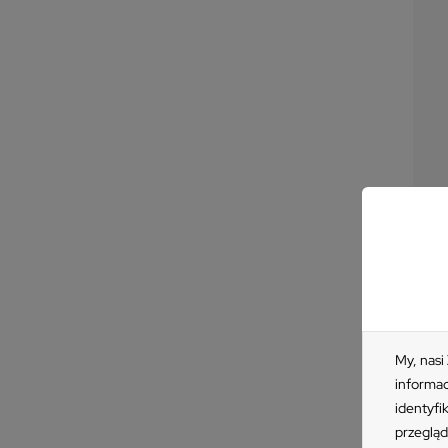
Fo
S
1 
My, nasi
informac
identyfi
przegląd