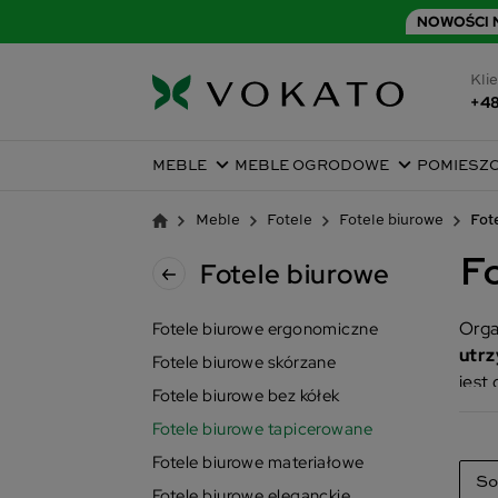
NOWOŚCI N
Klie
+48
MEBLE
MEBLE OGRODOWE
POMIESZ
Meble
Fotele
Fotele biurowe
Fot
F
Fotele biurowe
Orga
Fotele biurowe ergonomiczne
utrz
Fotele biurowe skórzane
jest 
Fotele biurowe bez kółek
Fotele biurowe tapicerowane
Fotele biurowe materiałowe
So
Fotele biurowe eleganckie