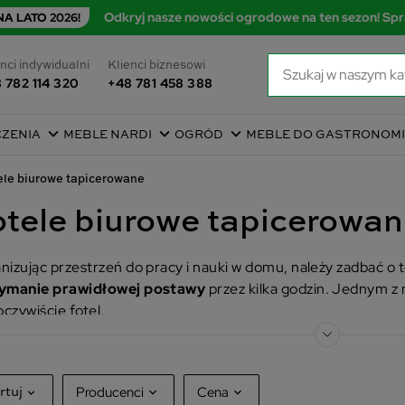
Odkryj nasze nowości ogrodowe na ten sezon! Spr
A LATO 2026!
nci indywidualni
Klienci biznesowi
 782 114 320
+48 781 458 388
CZENIA
MEBLE NARDI
OGRÓD
MEBLE DO GASTRONOMI
ele biurowe tapicerowane
otele biurowe tapicerowa
nizując przestrzeń do pracy i nauki w domu, należy zadbać o 
ymanie prawidłowej postawy
przez kilka godzin. Jednym z
oczywiście fotel.
Producenci
Cena
rtuj