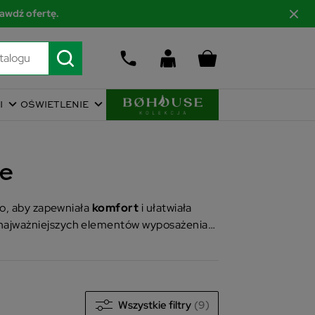
awdź ofertę.
I
OŚWIETLENIE
ne
to, aby zapewniała
komfort
i ułatwiała
 najważniejszych elementów wyposażenia
Wszystkie filtry
(9)