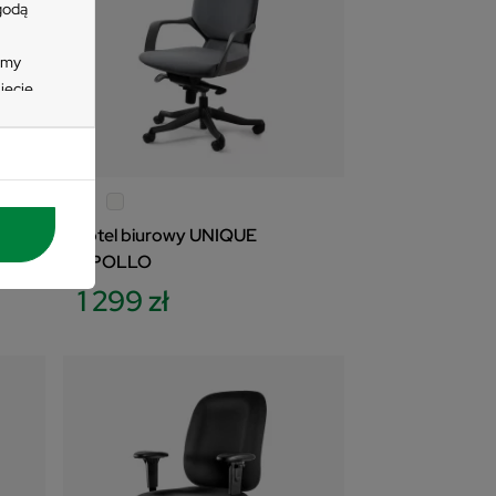
zgodą
imy
ięcie
zycisk
e
 się
tać z
Fotel biurowy UNIQUE
nych
APOLLO
wienia
1 299 zł