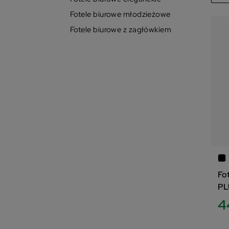
Tr
Fotele biurowe młodzieżowe
Fotele biurowe z zagłówkiem
Na
Na
Na
Ce
Ce
W 
Lo
Fo
PL
4