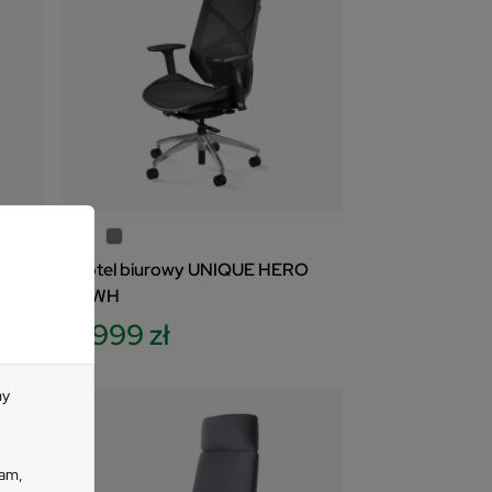
z
Fotel biurowy UNIQUE HERO
NWH
1 999 zł
my
lam,