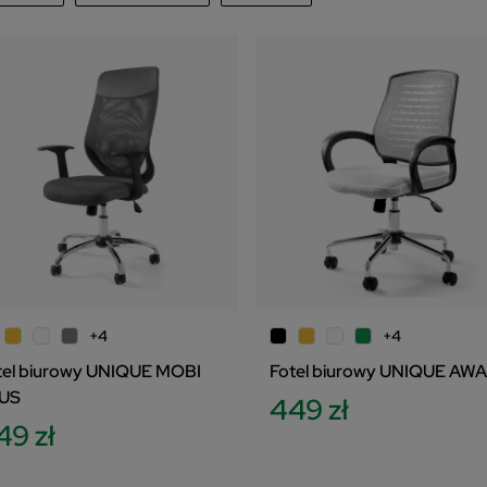
UNIQUE
67
afność
359
zł
6
jpierw nowe produkty
zwa, od A do Z
zwa, od Z do A
na, od najniższej do najwyższej
na, od najwyższej do najniższej
magazynie
sowo
+4
+4
tel biurowy UNIQUE MOBI
Fotel biurowy UNIQUE AW
US
449 zł
49 zł