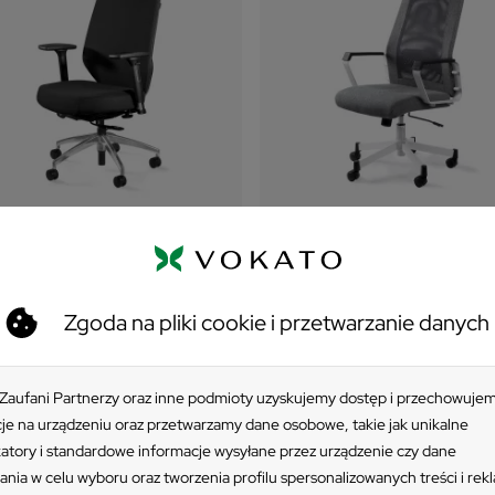
tel biurowy UNIQUE HERO
Fotel biurowy UNIQUE FOX 
M
białą podstawą
Zgoda na pliki cookie i przetwarzanie danych
899 zł
499 zł
 Zaufani Partnerzy oraz inne podmioty uzyskujemy dostęp i przechowuje
je na urządzeniu oraz przetwarzamy dane osobowe, takie jak unikalne
katory i standardowe informacje wysyłane przez urządzenie czy dane
ania w celu wyboru oraz tworzenia profilu spersonalizowanych treści i rek