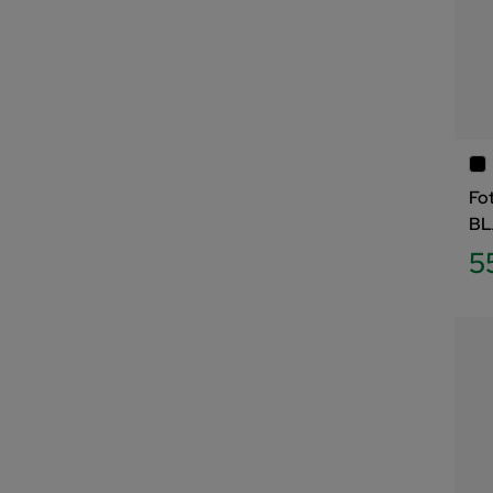
Fo
BL
5