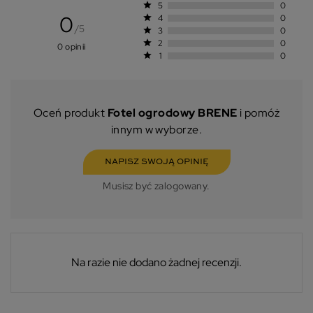
star
5
0
0
star
4
0
/5
star
3
0
star
2
0
0 opinii
star
1
0
Oceń produkt
Fotel ogrodowy BRENE
i pomóż
innym w wyborze.
NAPISZ SWOJĄ OPINIĘ
Musisz być zalogowany.
Na razie nie dodano żadnej recenzji.