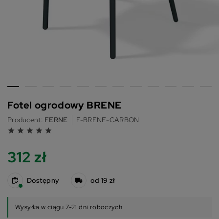
Fotel ogrodowy BRENE
Producent:
FERNE
F-BRENE-CARBON
grade
grade
grade
grade
grade
312 zł
Dostępny
od 19 zł
Wysyłka w ciągu 7-21 dni roboczych