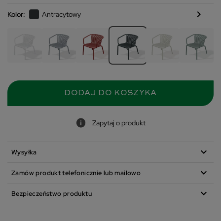
chevron_right
Kolor:
Antracytowy
DODAJ DO KOSZYKA
Zapytaj o produkt
expand_more
Wysyłka
expand_more
Zamów produkt telefonicznie lub mailowo
expand_more
Bezpieczeństwo produktu