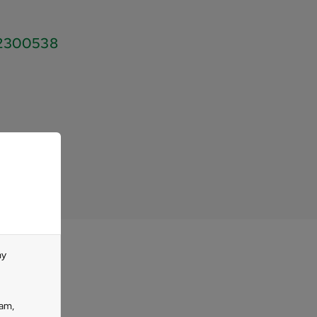
2300538
my
lam,