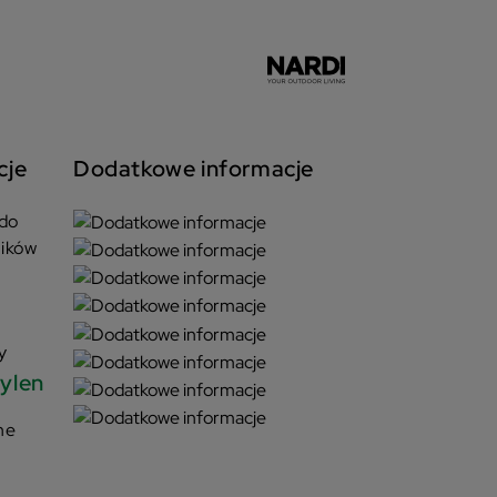
cje
Dodatkowe informacje
do
ników
y
pylen
ne
e