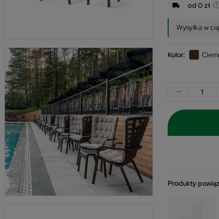
od 0 zł
Wysyłka w ci
Kolor:
Ciem
−
Produkty powią