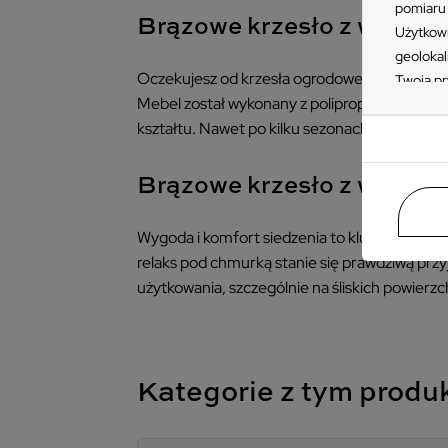
pomiaru 
Brązowe krzesło z wysoki
Użytkown
geolokal
Oczekujesz od krzesła ogrodowego najwyższej
Twoją pr
Mebel został wykonany z polipropylenu – mat
„Akceptu
kształtu. Nawet po kilku sezonach użytkowani
ustawień
przetwar
takiemu 
Brązowe krzesło z wysoki
Zapoznaj
naszych 
Wygoda i komfort siedzenia to kluczowa kwes
znajdzie
relaks pod chmurką stanie się prawdziwą p
prywatno
użytkowania, szczególnie na śliskich powierzc
Kategorie z tym prod