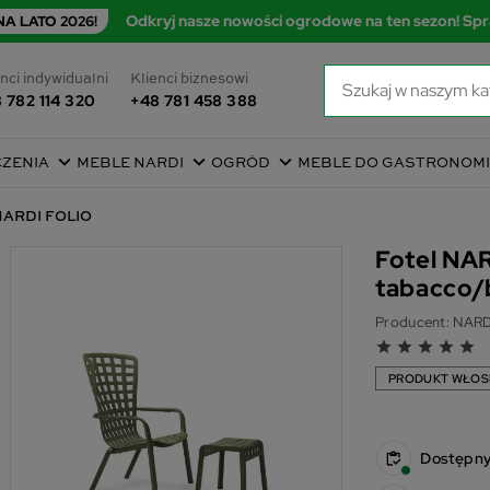
Odkryj nasze nowości ogrodowe na ten sezon! Spr
A LATO 2026!
nci indywidualni
Klienci biznesowi
 782 114 320
+48 781 458 388
CZENIA
MEBLE NARDI
OGRÓD
MEBLE DO GASTRONOMI
 NARDI FOLIO
Fotel NAR
tabacco/
Producent:
NARD
grade
grade
grade
grade
grade
PRODUKT WŁOS
Dostępn