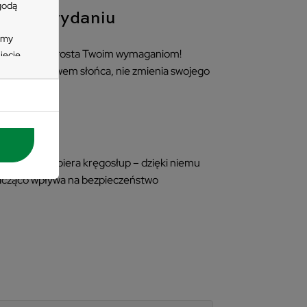
zgodą
epszym wydaniu
imy
 Nardi Folio sprosta Twoim wymaganiom!
ięcie
nie pod wpływem słońca, nie zmienia swojego
zycisk
e
 się
jesz
tać z
nych
komicie podpiera kręgosłup – dzięki niemu
wienia
nacząco wpływa na bezpieczeństwo