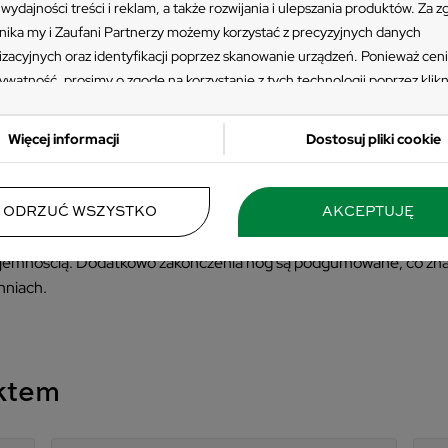
wydajności treści i reklam, a także rozwijania i ulepszania produktów. Za 
m oparciem – mebel ogrodowy w najl
ika my i Zaufani Partnerzy możemy korzystać z precyzyjnych danych
izacyjnych oraz identyfikacji poprzez skanowanie urządzeń. Ponieważ cen
 jakości? Przekonaj się, że brązowe krzesło z wysokim oparciem
ywatność, prosimy o zgodę na korzystanie z tych technologii poprzez klikn
eriału o wysokiej odporności na warunki atmosferyczne. Nie bled
ję”. Zgoda jest dobrowolna i zawsze możesz ją zmienić/wycofać klikając pr
a Twoje krzesło będzie wyglądać jak nowe.
 prywatności znajdujący się w lewym dolnym rogu strony. Niektóre rodzaj
Więcej informacji
Dostosuj pliki cookie
zania danych nie wymagają zgody użytkownika, ale masz prawo sprzeciwić
przetwarzaniu. Preferencje będą miały zastosowania tylko na tej witrynie.
m oparciem – wygoda, na jaką zasługu
 się z poniższymi informacjami, abyś mógł świadomie i komfortowo korzys
ODRZUĆ WSZYSTKO
AKCEPTUJĘ
stron www. Szczegółowe informacje dotyczące przetwarzania Twoich da
tia przy wyborze mebla. Krzesło z wysokim oparciem brązowe zna
sz w Polityce Prywatności i Cookies oraz po kliknięciu w ikonę "Zmień usta
rzyjemnością. Dodatkowo zakończenia nóg są podgumowane, co z
ści".
hniach.
uktem