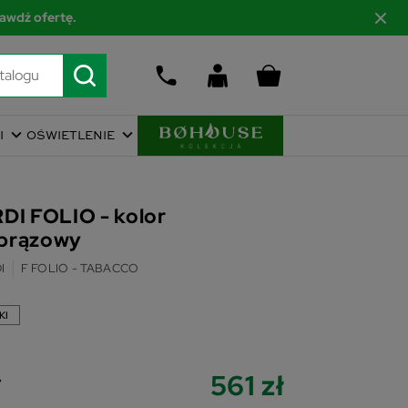
awdź ofertę.
I
OŚWIETLENIE
DI FOLIO - kolor
brązowy
I
F FOLIO - TABACCO
KI
561 zł
y