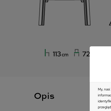
My, nasi
Opis
informac
identyfi
przegląd