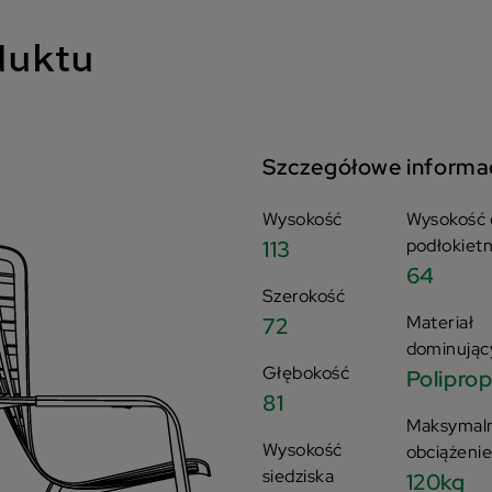
duktu
Szczegółowe informa
Wysokość
Wysokość 
podłokiet
113
64
Szerokość
Materiał
72
dominując
Głębokość
Polipro
81
Maksymal
Wysokość
obciążeni
siedziska
120kg