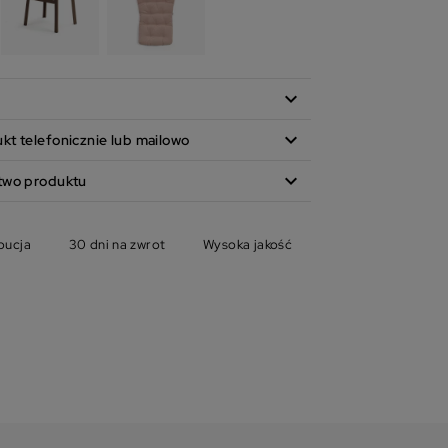
expand_more
expand_more
t telefonicznie lub mailowo
expand_more
two produktu
bucja
30 dni na zwrot
Wysoka jakość