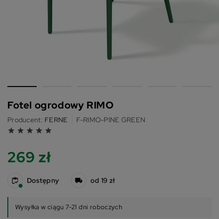
Fotel ogrodowy RIMO
Producent:
FERNE
F-RIMO-PINE GREEN
grade
grade
grade
grade
grade
269 zł
Dostępny
od 19 zł
Wysyłka w ciągu 7-21 dni roboczych