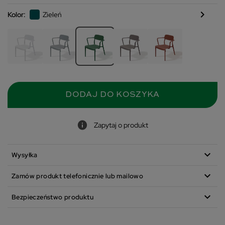
chevron_right
Kolor:
Zieleń
DODAJ DO KOSZYKA
Zapytaj o produkt
expand_more
Wysyłka
expand_more
Zamów produkt telefonicznie lub mailowo
expand_more
Bezpieczeństwo produktu