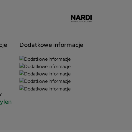
cje
Dodatkowe informacje
y
pylen