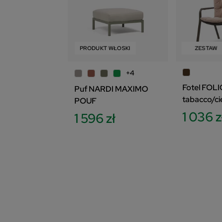
ZESTAW
PRODUKT WŁOSKI
PRODUKT WŁOSKI
ZESTAW
+4
Fotel FOLI
Puf NARDI MAXIMO
tabacco/c
POUF
y + poduc
1 036 z
1 596 zł