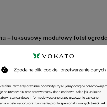
ona – luksusowy modułowy fotel ogro
lement prestiżowej kolekcji modułowych mebli outdoorowych, stw
i łączy tu minimalistyczną formę z miękkimi liniami, tworząc wyją
hotelowych i wypoczynkowych.
Zgoda na pliki cookie i przetwarzanie danych
o, fotel Poltrona może być używany samodzielnie lub jako częś
iguracji dopasowanych do wielkości i charakteru przestrzeni. Now
 Zaufani Partnerzy oraz inne podmioty uzyskujemy dostęp i przechowuje
um, podkreślając ich ekskluzywny charakter.
je na urządzeniu oraz przetwarzamy dane osobowe, takie jak unikalne
katory i standardowe informacje wysyłane przez urządzenie czy dane
ania w celu wyboru oraz tworzenia profilu spersonalizowanych treści i rek
omfort premium i trwałość na lata