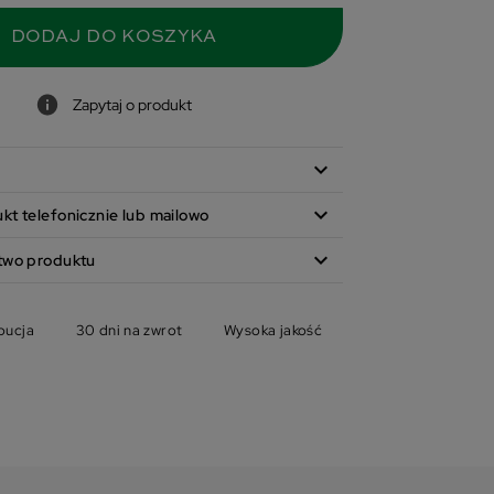
DODAJ DO KOSZYKA
Zapytaj o produkt
expand_more
expand_more
t telefonicznie lub mailowo
expand_more
two produktu
bucja
30 dni na zwrot
Wysoka jakość