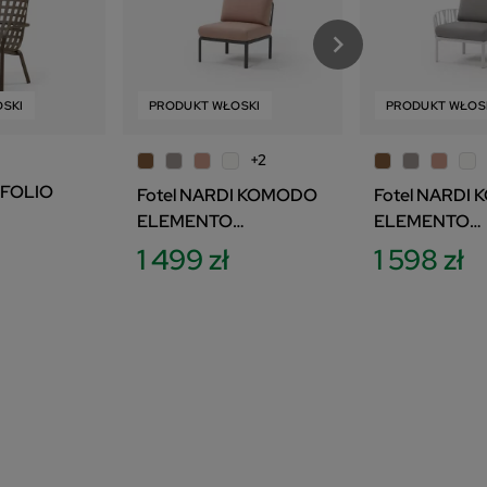
SKI
PRODUKT WŁOSKI
ZESTAW
PRODUKT WŁOS
PRODU
+2
 FOLIO
Fotel NARDI KOMODO
Fotel NARDI
ELEMENTO
ELEMENTO
CENTRALE
TERMINALE 
1 499 zł
1 598 zł