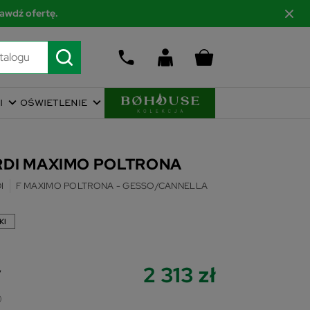
awdź ofertę.
I
OŚWIETLENIE
ARDI MAXIMO POLTRONA
I
F MAXIMO POLTRONA - GESSO/CANNELLA
KI
2 313 zł
y