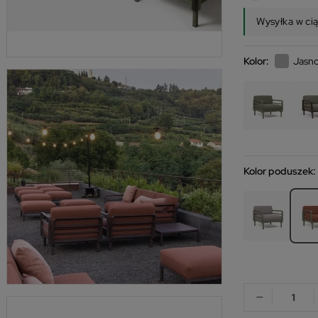
Wysyłka w ci
Kolor:
Jasno
Kolor poduszek:
−