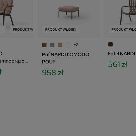
PRODUKT WŁOSKI
PRODUKT WŁOSKI
ZESTAW
PRODUKT WŁO
+2
O
Fotel NARDI
Puf NARDI KOMODO
iemnobrązow
POUF
561 zł
ha różowa
ł
958 zł