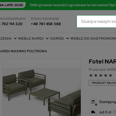
Odkryj nasze nowości ogrodowe na ten sezon! Spr
A LATO 2026!
nci indywidualni
Klienci biznesowi
 782 114 320
+48 781 458 388
CZENIA
MEBLE NARDI
OGRÓD
MEBLE DO GASTRONOMI
 NARDI MAXIMO POLTRONA
Fotel N
Producent:
NARD
grade
grade
grade
grade
grade
PRODUKT WŁOS
Dostępn
od 0 zł