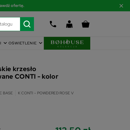
awdź ofertę.
I
OŚWIETLENIE
kie krzesło
wane CONTI - kolor
E BASE
K CONTI - POWDERED ROSE V
y