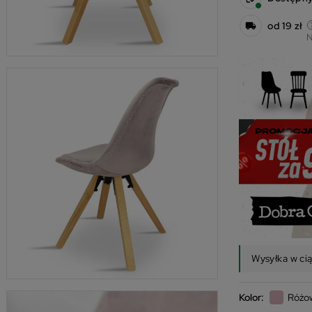
od 19 zł
N
Wysyłka w ci
Kolor:
Różo