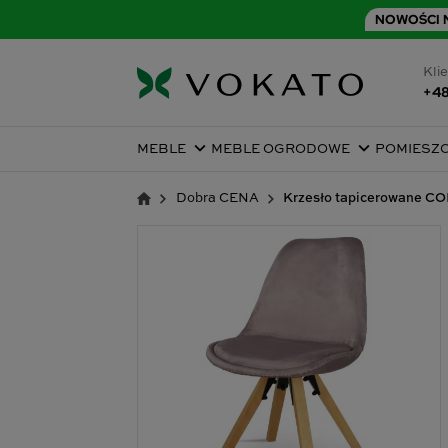
NOWOŚCI N
Klie
+48
MEBLE
MEBLE OGRODOWE
POMIESZ
Dobra CENA
Krzesło tapicerowane C