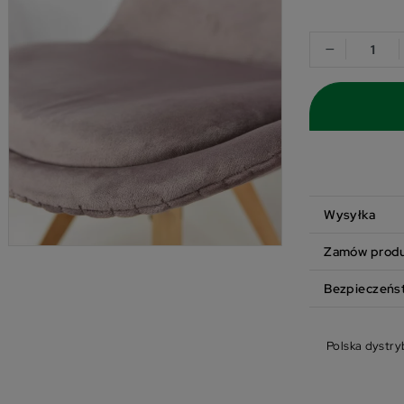
−
Wysyłka
Zamów produk
Bezpieczeńs
Polska dystry