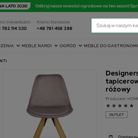
Odkryj nasze nowości ogrodowe na ten sezon! Spr
A LATO 2026!
nci indywidualni
Klienci biznesowi
 782 114 320
+48 781 458 388
CZENIA
MEBLE NARDI
OGRÓD
MEBLE DO GASTRONOMI
ONTI
Designers
tapicero
różowy
Producent:
HOM
grade
grade
grade
grade
grade
OUTLET
Dostępn