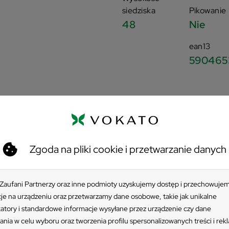
siedziska
Pikowanie
48
Nie
ean13
590465
Zgoda na pliki cookie i przetwarzanie danych
 Zaufani Partnerzy oraz inne podmioty uzyskujemy dostęp i przechowuje
ti – wyrafinowane meble dla każdego!
je na urządzeniu oraz przetwarzamy dane osobowe, takie jak unikalne
katory i standardowe informacje wysyłane przez urządzenie czy dane
 nie! Wystarczy, że sięgniesz po zachwycające swoim urokiem krz
ania w celu wyboru oraz tworzenia profilu spersonalizowanych treści i rek
ych wyrafinowane i uniwersalne meble. Model posiada tapicerow