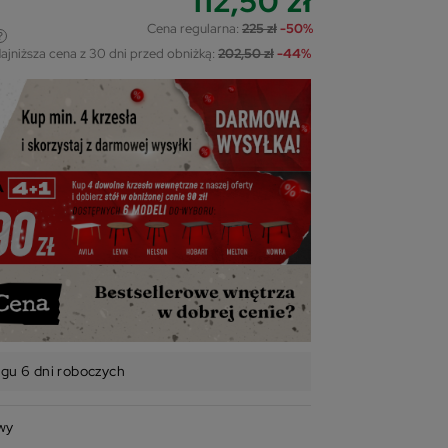
112,50 zł
Cena regularna:
225 zł
-50%
ajniższa cena z 30 dni przed obniżką:
202,50 zł
-44%
ągu 6 dni roboczych
wy