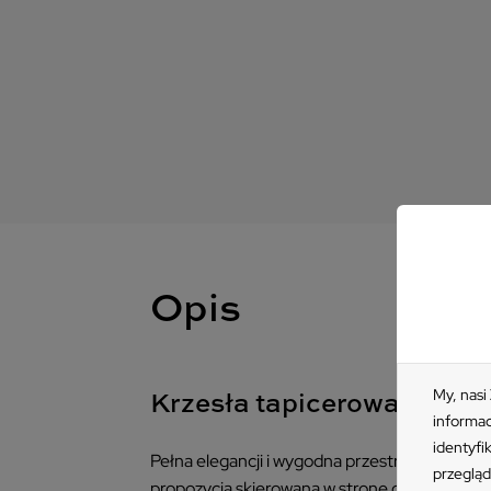
Opis
My, nasi
Krzesła tapicerowane Con
informac
identyfi
Pełna elegancji i wygodna przestrzeń? Czemu
przegląd
propozycja skierowana w stronę osób ceniąc