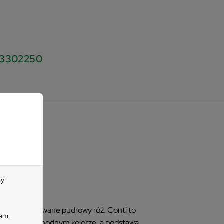
3302250
my
esło tapicerowane pudrowy róż. Conti to
lam,
any korpus w modnym kolorze, a podstawa