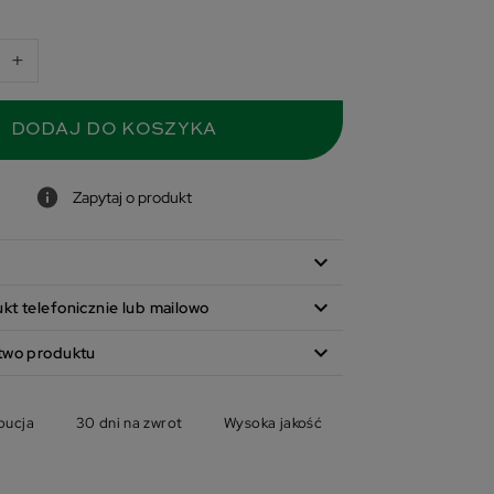
+
DODAJ DO KOSZYKA
Zapytaj o produkt
expand_more
expand_more
t telefonicznie lub mailowo
expand_more
two produktu
bucja
30 dni na zwrot
Wysoka jakość