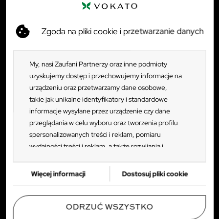
Klienci indywidualni
+48 782 114 320
Zgoda na pliki cookie i przetwarzanie danych
Klienci biznesowi
+48 781 458 388
Dostawy i logistyka
My, nasi Zaufani Partnerzy oraz inne podmioty
+48 783 173 632
uzyskujemy dostęp i przechowujemy informacje na
Zwroty i reklamacje
urządzeniu oraz przetwarzamy dane osobowe,
+48 782 133 859
takie jak unikalne identyfikatory i standardowe
informacje wysyłane przez urządzenie czy dane
pn - pt: 8:00 - 16:00
przeglądania w celu wyboru oraz tworzenia profilu
ul. Tczewska 35, 83-112 Rokitki
spersonalizowanych treści i reklam, pomiaru
wydajności treści i reklam, a także rozwijania i
TWOJE KONTO
ulepszania produktów. Za zgodą Użytkownika my i
Zaufani Partnerzy możemy korzystać z
SPRAWDŹ RÓWNIEŻ
Więcej informacji
Dostosuj pliki cookie
precyzyjnych danych geolokalizacyjnych oraz
PRODUKTY
identyfikacji poprzez skanowanie urządzeń.
Ponieważ cenimy Twoją prywatność, prosimy o
ODRZUĆ WSZYSTKO
WAŻNE INFORMACJE
zgodę na korzystanie z tych technologii poprzez