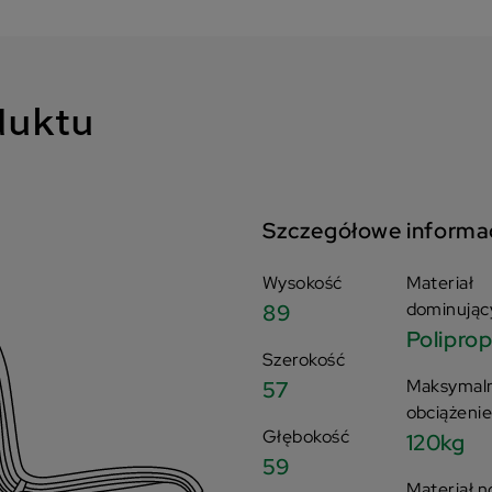
duktu
Szczegółowe informa
Wysokość
Materiał
dominując
89
Polipro
Szerokość
Maksymal
57
obciążeni
Głębokość
120kg
59
Materiał n