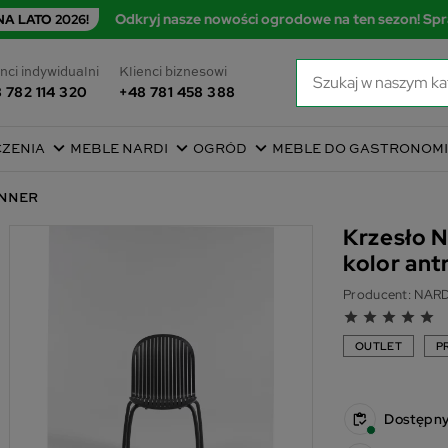
Odkryj nasze nowości ogrodowe na ten sezon! Spr
A LATO 2026!
nci indywidualni
Klienci biznesowi
 782 114 320
+48 781 458 388
CZENIA
MEBLE NARDI
OGRÓD
MEBLE DO GASTRONOMI
DINNER
Krzesło 
kolor ant
Producent:
NARD
grade
grade
grade
grade
grade
OUTLET
P
Dostępn