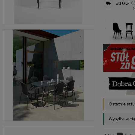
od 0 zł
N
Ostatnie szt
Wysyłka w ci