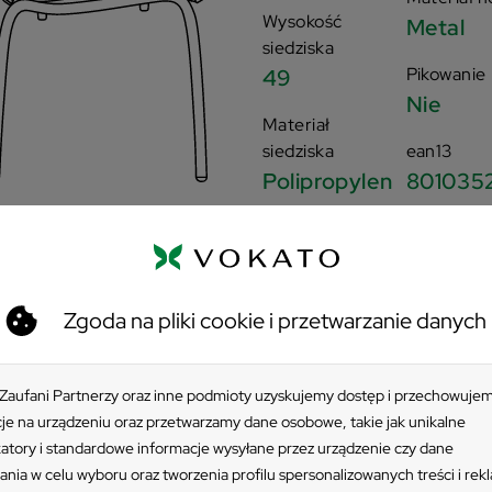
Wysokość
Metal
siedziska
Pikowanie
49
Nie
Materiał
siedziska
ean13
Polipropylen
801035
Podłokietniki
Nie
Zgoda na pliki cookie i przetwarzanie danych
 Zaufani Partnerzy oraz inne podmioty uzyskujemy dostęp i przechowuje
je na urządzeniu oraz przetwarzamy dane osobowe, takie jak unikalne
katory i standardowe informacje wysyłane przez urządzenie czy dane
ania w celu wyboru oraz tworzenia profilu spersonalizowanych treści i rek