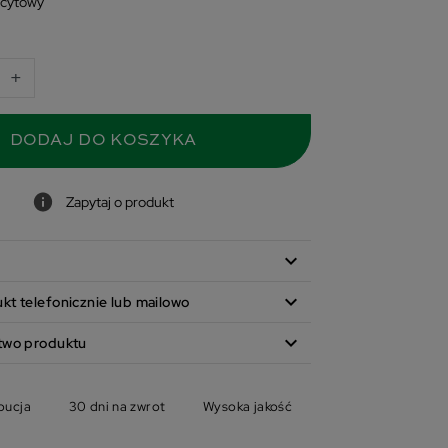
acytowy
+
DODAJ DO KOSZYKA
Zapytaj o produkt
expand_more
expand_more
t telefonicznie lub mailowo
expand_more
two produktu
bucja
30 dni na zwrot
Wysoka jakość