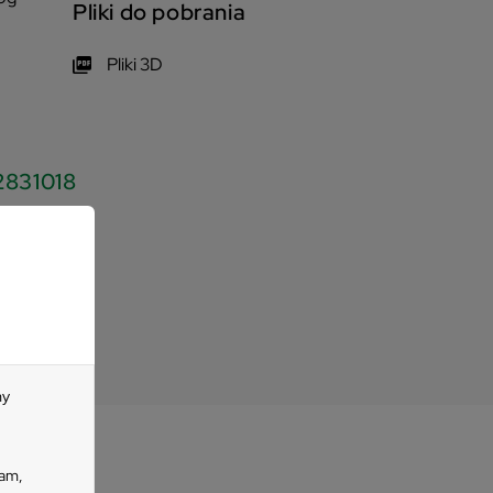
Pliki do pobrania
Pliki 3D
2831018
my
lam,