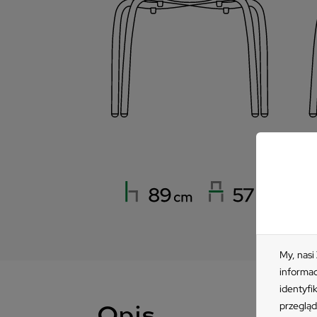
My, nasi
informac
identyfi
przegląd
Opis