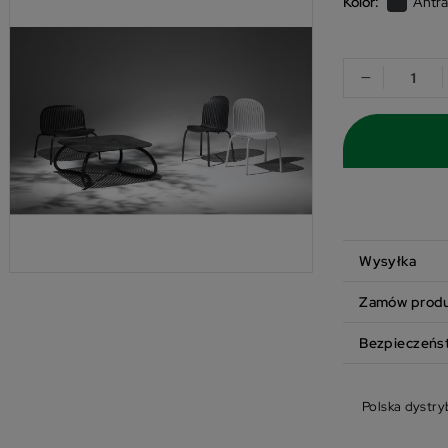
Kolor:
Antr
−
Wysyłka
Zamów produk
Bezpieczeńs
Polska dystry