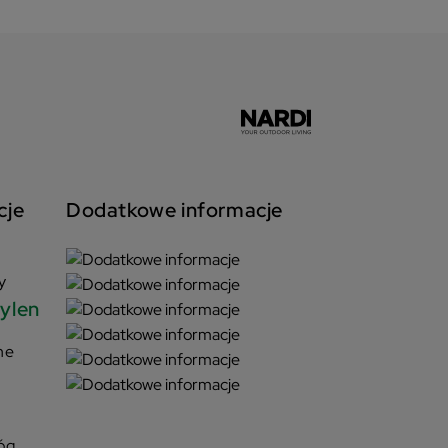
cje
Dodatkowe informacje
y
pylen
ne
e
óg