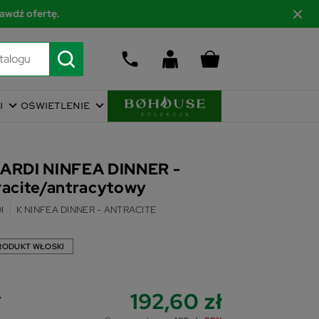
awdź ofertę.
I
OŚWIETLENIE
NARDI NINFEA DINNER -
racite/antracytowy
I
K NINFEA DINNER - ANTRACITE
RODUKT WŁOSKI
192,60 zł
y