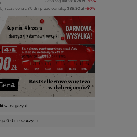
Cena regularna:
428 zł
-55%
ajniższa cena z 30 dni przed obniżką:
385,20 zł
-50%
uki w magazynie
ągu 6 dni roboczych