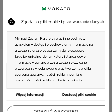
PRZEJDŹ DO ZESTAWU
Zgoda na pliki cookie i przetwarzanie danych
My, nasi Zaufani Partnerzy oraz inne podmioty
uzyskujemy dostęp i przechowujemy informacje na
urządzeniu oraz przetwarzamy dane osobowe,
takie jak unikalne identyfikatory i standardowe
informacje wysyłane przez urządzenie czy dane
Klienci którzy zakupili ten produkt
przeglądania w celu wyboru oraz tworzenia profilu
kupili również:
spersonalizowanych treści i reklam, pomiaru
wydajności treści i reklam, a także rozwijania i
ulepszania produktów. Za zgodą Użytkownika my i
Zaufani Partnerzy możemy korzystać z
Więcej informacji
Dostosuj pliki cookie
precyzyjnych danych geolokalizacyjnych oraz
identyfikacji poprzez skanowanie urządzeń.
Ponieważ cenimy Twoją prywatność, prosimy o
ODRZUĆ WSZYSTKO