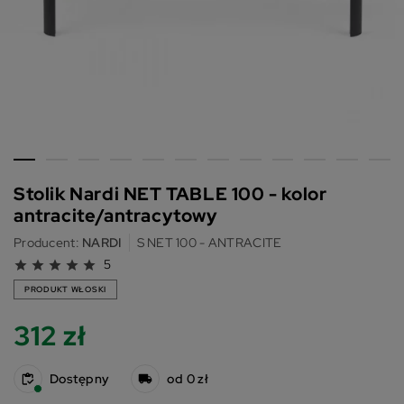
Stolik Nardi NET TABLE 100 - kolor
antracite/antracytowy
Producent:
NARDI
S NET 100 - ANTRACITE
5
star
star
star
star
star
PRODUKT WŁOSKI
312 zł
Dostępny
od 0 zł