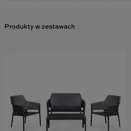
Stół Net Table to idealny wybór do Twojego ogrodu. Lekka, lecz
wytrzymała konstrukcja i uniwersalny kolor to gwarancja
aranżacyjnego sukcesu.
Produkty w zestawach
Czym jeszcze zachwyci Cię Nardi Net Table? Stolik jest
niezwykle łatwy w utrzymaniu czystości i nie wymaga
dodatkowej konserwacji – wystarczy woda z delikatnym
detergentem, by mebel wyglądał jak nowy.
Design stolika sprawia, że osoba która raz usiądzie przy
modelu NET TABLE 100 chce już tam pozostać.
wykonane z tworzywa z 100% polipropylenu wzmacnianym
włóknem szklanym,
nogi z antypoślizgowego tworzywa, zabezpieczającego przed
śliską podłogą,
możliwość sztaplowania krzesła,
odporne na zmienne warunki atmosferyczne, w tym na
promienie UV,