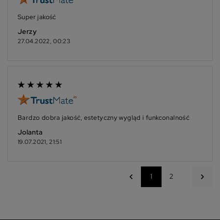
Super jakość
Jerzy
27.04.2022, 00:23
Bardzo dobra jakość, estetyczny wygląd i funkconalność
Jolanta
19.07.2021, 21:51
chevron_left
chevron_right
1
2