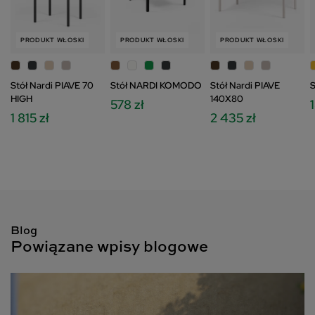
PRODUKT WŁOSKI
PRODUKT WŁOSKI
PRODUKT WŁOSKI
Stół Nardi PIAVE 70
Stół NARDI KOMODO
Stół Nardi PIAVE
S
HIGH
140X80
578 zł
1 815 zł
2 435 zł
Blog
Powiązane wpisy blogowe