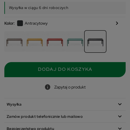
Wysyłka w ciągu 6 dni roboczych
chevron_right
Kolor:
Antracytowy
DODAJ DO KOSZYKA
Zapytaj o produkt
expand_more
Wysyłka
expand_more
Zamów produkt telefonicznie lub mailowo
expand_more
Bezpieczeństwo produktu