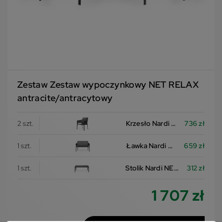
łatwo utrzymać w czystości
Zestaw Zestaw wypoczynkowy NET RELAX
antracite/antracytowy
Krzesło Nardi NET RELAX
736 zł
2 szt.
Ławka Nardi NET BENCH
659 zł
1 szt.
Stolik Nardi NET TABLE 100
312 zł
1 szt.
1 707 zł