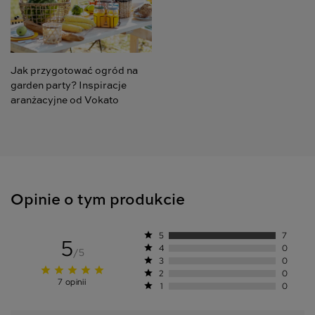
Jak przygotować ogród na
garden party? Inspiracje
aranżacyjne od Vokato
Opinie o tym produkcie
star
5
7
5
star
4
0
/5
star
3
0
star
star
star
star
star
star
2
0
7 opinii
star
1
0