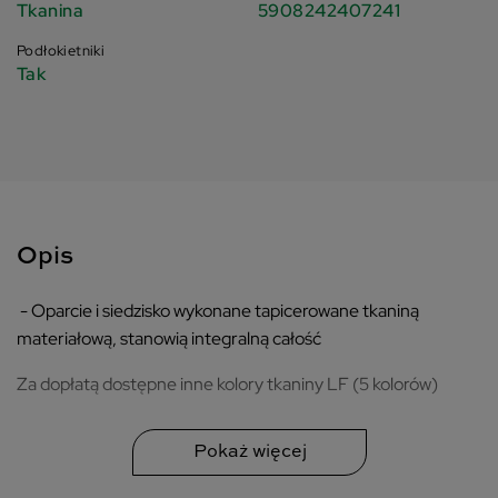
Tkanina
5908242407241
Podłokietniki
Tak
Opis
- Oparcie i siedzisko wykonane tapicerowane tkaniną
materiałową, stanowią integralną całość
Za dopłatą dostępne inne kolory tkaniny LF (5 kolorów)
- Nogi krzesła wykonane z chromowanej stali
- 2 lata gwarancji