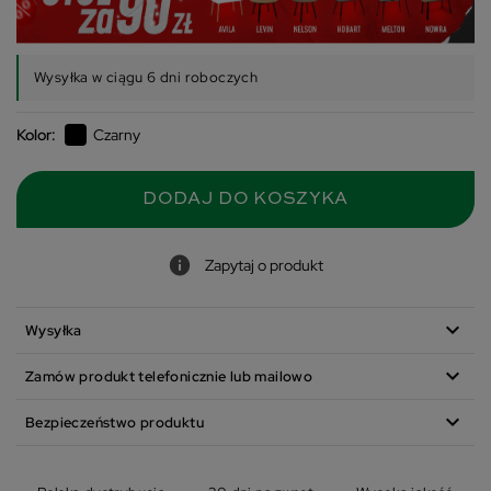
Wysyłka w ciągu 6 dni roboczych
Kolor:
Czarny
DODAJ DO KOSZYKA
Zapytaj o produkt
expand_more
Wysyłka
expand_more
Zamów produkt telefonicznie lub mailowo
expand_more
Bezpieczeństwo produktu