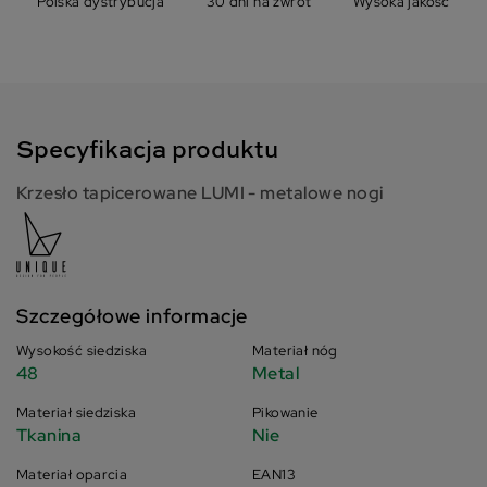
Polska dystrybucja
30 dni na zwrot
Wysoka jakość
Specyfikacja produktu
Krzesło tapicerowane LUMI - metalowe nogi
Szczegółowe informacje
Wysokość siedziska
Materiał nóg
48
Metal
Materiał siedziska
Pikowanie
Tkanina
Nie
Materiał oparcia
EAN13