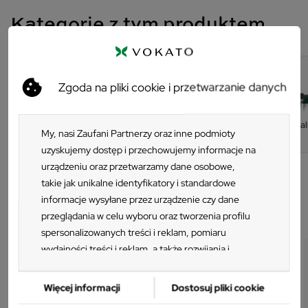
Odporność tkaniny materiałowj LF na ścieranie - 100 000
Kategorie z tym produktem
cykli Martindale'a
Zgoda na pliki cookie i przetwarzanie danych
Meble do
Meble
Pomieszczenia
Jadal
gastronomii
My, nasi Zaufani Partnerzy oraz inne podmioty
uzyskujemy dostęp i przechowujemy informacje na
urządzeniu oraz przetwarzamy dane osobowe,
takie jak unikalne identyfikatory i standardowe
informacje wysyłane przez urządzenie czy dane
Produkty w tej samej kategorii
przeglądania w celu wyboru oraz tworzenia profilu
spersonalizowanych treści i reklam, pomiaru
wydajności treści i reklam, a także rozwijania i
ulepszania produktów. Za zgodą Użytkownika my i
Zaufani Partnerzy możemy korzystać z
Więcej informacji
Dostosuj pliki cookie
precyzyjnych danych geolokalizacyjnych oraz