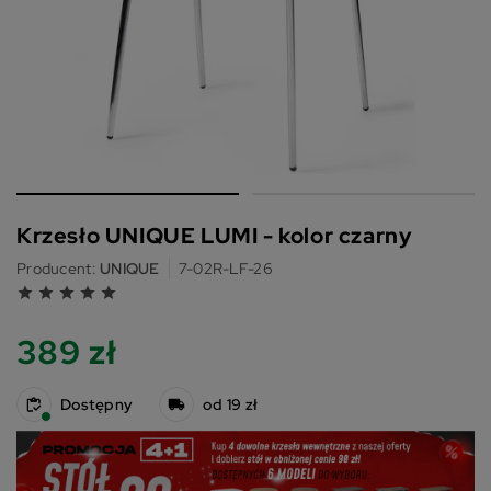
Krzesło UNIQUE LUMI - kolor czarny
Producent:
UNIQUE
7-02R-LF-26
grade
grade
grade
grade
grade
389 zł
Dostępny
od 19 zł