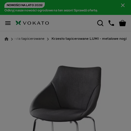
NOWOŚCI NA LATO 2026!
Odkryj nasze nowości ogrodowe na ten sezon! Sprawdź ofertę.

a
Krzesła tapicerowane
Krzesło tapicerowane LUMI - metalowe nogi