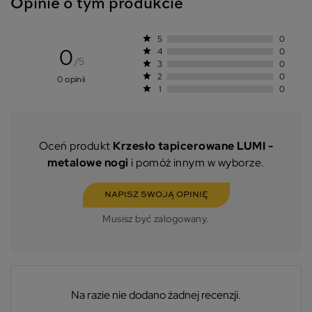
Opinie o tym produkcie
star
5
0
0
star
4
0
/5
star
3
0
star
2
0
0 opinii
star
1
0
Oceń produkt
Krzesło tapicerowane LUMI -
metalowe nogi
i pomóż innym w wyborze.
NAPISZ SWOJĄ OPINIĘ
Musisz być zalogowany.
Na razie nie dodano żadnej recenzji.