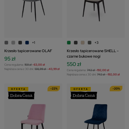
+1
+3
Krzesło tapicerowane OLAF
Krzesło tapicerowane SHELL -
czarne bukowe nogi
95 zł
550 zł
Cena regularna:
158 zł
-63,00 zł
Najniższa cena z 30 dni:
138,99 zł
-43,99 zł
Cena regularna:
742 zł
-192,00 zł
Najniższa cena z 30 dni:
742 zł
-192,00 zł
-22%
-20%