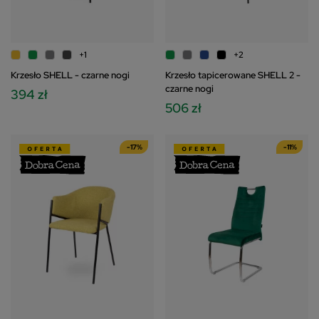
+1
+2
Krzesło SHELL - czarne nogi
Krzesło tapicerowane SHELL 2 -
czarne nogi
394 zł
506 zł
-17%
-11%