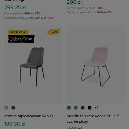
200 zł
299,25 zł
Cena regularna:
250 zł
-20%
Najniższa cena z 30 dni:
225 zł
-11%
Cena regularna:
399 zł
-25%
Najniższa cena z 30 dni:
359,10 zł
-17%
-22%
+2
Krzesło tapicerowane SANTI
Krzesło tapicerowane SHELL 2 -
czarne płozy
139,30 zł