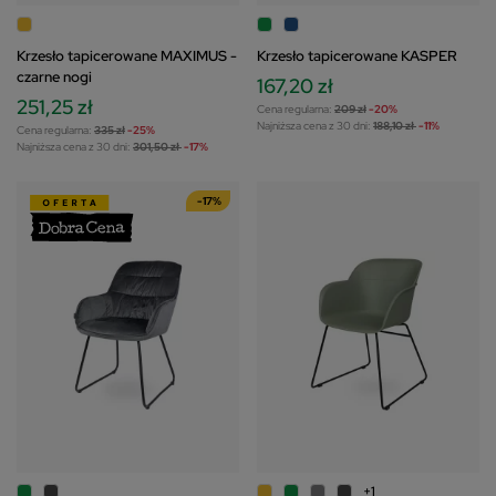
Krzesło tapicerowane MAXIMUS -
Krzesło tapicerowane KASPER
czarne nogi
167,20 zł
251,25 zł
Cena regularna:
209 zł
-20%
Najniższa cena z 30 dni:
188,10 zł
-11%
Cena regularna:
335 zł
-25%
Najniższa cena z 30 dni:
301,50 zł
-17%
-17%
+1