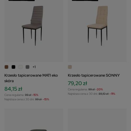
+1
Krzesło tapicerowane MATI eko
Krzesło tapicerowane SONNY
skóra
79,20 zł
84,15 zł
Cena regularna:
99 zł
-20%
Najniższa cena z 30 dni:
89,10 zł
-11%
Cena regularna:
99 zł
-15%
Najniższa cena z 30 dni:
99 zł
-15%