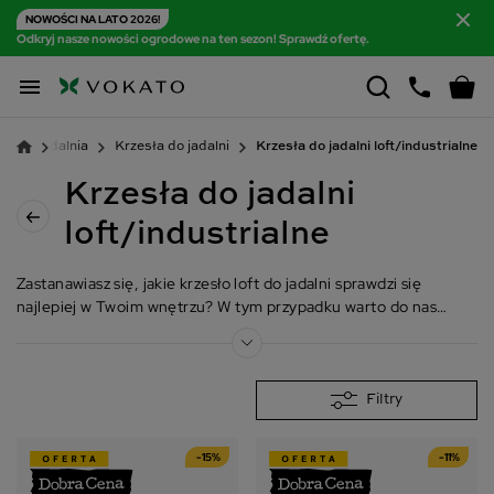
NOWOŚCI NA LATO 2026!
Odkryj nasze nowości ogrodowe na ten sezon! Sprawdź ofertę.

a
Jadalnia
Krzesła do jadalni
Krzesła do jadalni loft/industrialne
Krzesła do jadalni
loft/industrialne
Zastanawiasz się, jakie krzesło loft do jadalni sprawdzi się
najlepiej w Twoim wnętrzu? W tym przypadku warto do nas
zadzwonić lub napisać. Numer telefonu znajdziesz na górze
strony sklepu internetowego. Warto skorzystać również z
zakładki Kontakt z nami, która znajduje się na dole strony.
Niezależnie od tego, jakiego produktu ma dotyczyć Twoje
Filtry
pytanie, postaw na profesjonalne doradztwo.
-15%
-11%