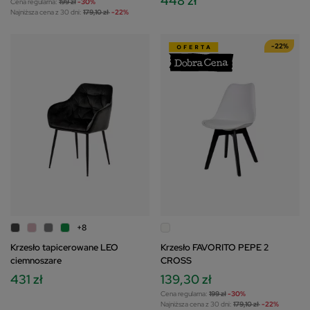
448 zł
Cena regularna:
199 zł
-30%
Najniższa cena z 30 dni:
179,10 zł
-22%
-22%
+8
Krzesło tapicerowane LEO
Krzesło FAVORITO PEPE 2
ciemnoszare
CROSS
431 zł
139,30 zł
Cena regularna:
199 zł
-30%
Najniższa cena z 30 dni:
179,10 zł
-22%