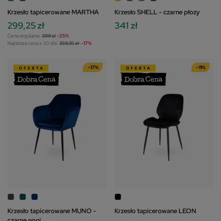
Krzesło tapicerowane MARTHA
Krzesło SHELL - czarne płozy
299,25 zł
341 zł
Cena regularna:
399 zł
-25%
Najniższa cena z 30 dni:
359,10 zł
-17%
-17%
-11%
Krzesło tapicerowane MUNO -
Krzesło tapicerowane LEON
czarne nogi