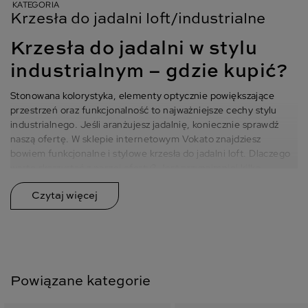
KATEGORIA
Krzesła do jadalni loft/industrialne
Krzesła do jadalni w stylu
industrialnym – gdzie kupić?
Stonowana kolorystyka, elementy optycznie powiększające
przestrzeń oraz funkcjonalność to najważniejsze cechy stylu
industrialnego. Jeśli aranżujesz jadalnię, koniecznie sprawdź
naszą ofertę. W sklepie internetowym Vokato znajdziesz
bowiem funkcjonalne i stylowe krzesła do jadalni loft. Dlaczego
warto skorzystać z naszej oferty? Jest przynajmniej kilka
świetnych powodów. Oto najważniejsze:
Nasze krzesła loft do jadalni są solidne – stawiamy na dobrą
jakość materiałów i profesjonalne wykonanie. Dzięki temu
możesz mieć pewność, że wybrany model posłuży Ci przez wiele
lat.
Produkty dostępne w ofercie prezentują się nienagannie –
wiemy, jak ważna jest estetyka wnętrza. Właśnie dlatego dbamy
Powiązane kategorie
o każdy, nawet najmniejszy szczegół.