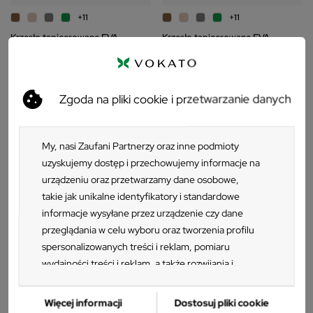
+11
+11
Krzesło tapicerowane EVA
Krzesło tapicerowane EVA
ciemnoszary welur
brązowy welur
331 zł
331 zł
Zgoda na pliki cookie i przetwarzanie danych
My, nasi Zaufani Partnerzy oraz inne podmioty
uzyskujemy dostęp i przechowujemy informacje na
urządzeniu oraz przetwarzamy dane osobowe,
takie jak unikalne identyfikatory i standardowe
informacje wysyłane przez urządzenie czy dane
przeglądania w celu wyboru oraz tworzenia profilu
spersonalizowanych treści i reklam, pomiaru
wydajności treści i reklam, a także rozwijania i
ulepszania produktów. Za zgodą Użytkownika my i
Zaufani Partnerzy możemy korzystać z
Więcej informacji
Dostosuj pliki cookie
Krzesło tapicerowane ETNA szare
Krzesło tapicerowane DAVOS