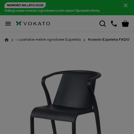
NOWOŚCI NA LATO 2026!
Odkryj nasze nowości ogrodowe na ten sezon! Sprawdź ofertę.

Hiszpańskie meble ogrodowe Ezpeleta
Krzesło Ezpeleta FADO