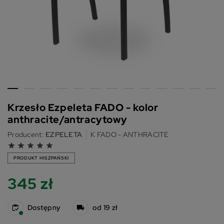
Krzesło Ezpeleta FADO - kolor
anthracite/antracytowy
Producent:
EZPELETA
K FADO - ANTHRACITE
grade
grade
grade
grade
grade
PRODUKT HISZPAŃSKI
345 zł
Dostępny
od 19 zł