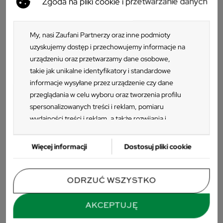
Zgoda na pliki cookie i przetwarzanie danych
mocnego tworzywa, które jest odporne na zmienne warunki
atmosferyczne oraz łatwe w utrzymaniu w czystości. Za
Produkty w zestawach
sprawą szerokiego siedziska, podłokietników i wysokiego
My, nasi Zaufani Partnerzy oraz inne podmioty
oparcia jest niezwykle wygodne oraz stanowi podporę
uzyskujemy dostęp i przechowujemy informacje na
kręgosłupa w trakcie siedzenia.
urządzeniu oraz przetwarzamy dane osobowe,
takie jak unikalne identyfikatory i standardowe
Krzesło spełnia normy:
informacje wysyłane przez urządzenie czy dane
przeglądania w celu wyboru oraz tworzenia profilu
EN 581-1
spersonalizowanych treści i reklam, pomiaru
EN 581-2
wydajności treści i reklam, a także rozwijania i
ulepszania produktów. Za zgodą Użytkownika my i
Zaufani Partnerzy możemy korzystać z
Więcej informacji
Dostosuj pliki cookie
precyzyjnych danych geolokalizacyjnych oraz
identyfikacji poprzez skanowanie urządzeń.
Ponieważ cenimy Twoją prywatność, prosimy o
ODRZUĆ WSZYSTKO
zgodę na korzystanie z tych technologii poprzez
kliknięcie „Akceptuję”. Zgoda jest dobrowolna i
AKCEPTUJĘ
zawsze możesz ją zmienić/wycofać klikając przycisk