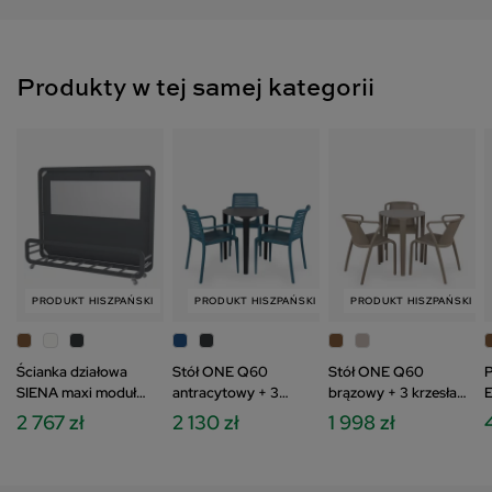
Produkty w tej samej kategorii
PRODUKT HISZPAŃSKI
PRODUKT HISZPAŃSKI
PRODUKT HISZPAŃSKI
ZESTAW
Ścianka działowa
Stół ONE Q60
Stół ONE Q60
P
SIENA maxi moduł
antracytowy + 3
brązowy + 3 krzesła
E
OLEFIN
krzesła PARK niebieski
FADO brązowy
2 767 zł
2 130 zł
1 998 zł