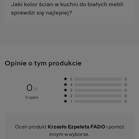
Jaki kolor ścian w kuchni do białych mebli
sprawdzi się najlepiej?
Opinie o tym produkcie
star
5
0
0
star
4
0
/5
star
3
0
star
2
0
0 opinii
star
1
0
Oceń produkt
Krzesło Ezpeleta FADO
i pomóż
innym w wyborze.