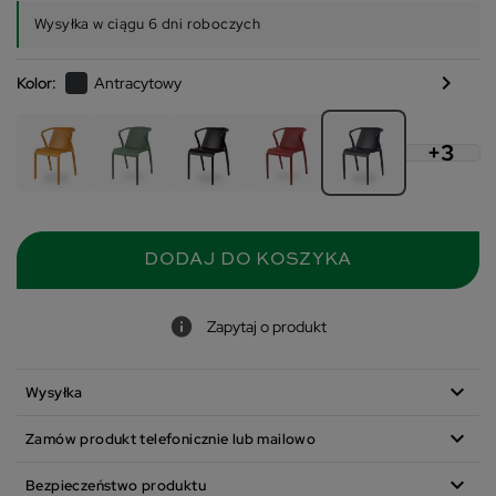
Wysyłka w ciągu 6 dni roboczych
chevron_right
Kolor:
Antracytowy
+3
DODAJ DO KOSZYKA
Zapytaj o produkt
expand_more
Wysyłka
expand_more
Zamów produkt telefonicznie lub mailowo
expand_more
Bezpieczeństwo produktu