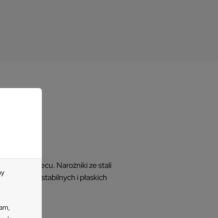
owaną w piecu. Narożniki ze stali
my
 Używaj na stabilnych i płaskich
lam,