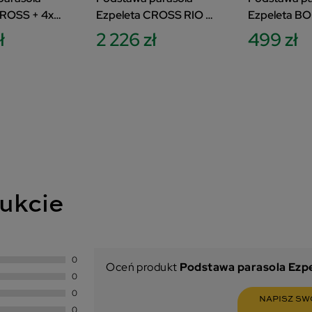
CROSS + 4x
Ezpeleta CROSS RIO +
Ezpeleta BO
4x SLAB antracytowy
ł
2 226 zł
499 zł
ukcie
0
Oceń produkt
Podstawa parasola Ezp
0
0
NAPISZ SW
0