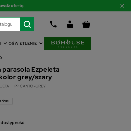
awdź ofertę.
I
OŚWIETLENIE
O
 parasola Ezpeleta
kolor grey/szary
LETA
PP CANTO-GREY
AŃSKI
o dostępność