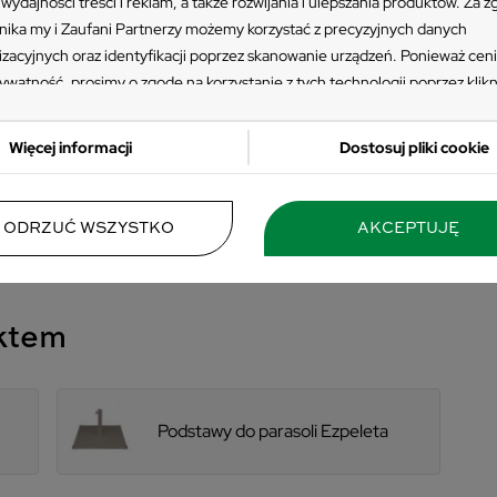
wydajności treści i reklam, a także rozwijania i ulepszania produktów. Za 
A:
ika my i Zaufani Partnerzy możemy korzystać z precyzyjnych danych
izacyjnych oraz identyfikacji poprzez skanowanie urządzeń. Ponieważ cen
ywatność, prosimy o zgodę na korzystanie z tych technologii poprzez klikn
ję”. Zgoda jest dobrowolna i zawsze możesz ją zmienić/wycofać klikając pr
 prywatności znajdujący się w lewym dolnym rogu strony. Niektóre rodzaj
Więcej informacji
Dostosuj pliki cookie
zania danych nie wymagają zgody użytkownika, ale masz prawo sprzeciwić
przetwarzaniu. Preferencje będą miały zastosowania tylko na tej witrynie.
 się z poniższymi informacjami, abyś mógł świadomie i komfortowo korzys
ODRZUĆ WSZYSTKO
AKCEPTUJĘ
stron www. Szczegółowe informacje dotyczące przetwarzania Twoich da
sz w Polityce Prywatności i Cookies oraz po kliknięciu w ikonę "Zmień usta
ści".
uktem
Podstawy do parasoli Ezpeleta