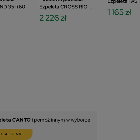
Ezpeleta FAS
ND 35 fi 60
Ezpeleta CROSS RIO +
1 165 zł
4x SLAB biały
2 226 zł
eleta CANTO
i pomóż innym w wyborze.
OJĄ OPINIĘ