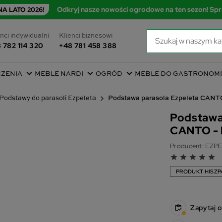
Odkryj nasze nowości ogrodowe na ten sezon! Spr
A LATO 2026!
nci indywidualni
Klienci biznesowi
 782 114 320
+48 781 458 388
CZENIA
MEBLE NARDI
OGRÓD
MEBLE DO GASTRONOMI
Podstawy do parasoli Ezpeleta
Podstawa parasola Ezpeleta CANT
Podstawa
CANTO - 
Producent:
EZPE
grade
grade
grade
grade
grade
PRODUKT HISZP
Zapytaj 