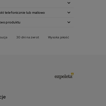
expand_more
expand_more
t telefonicznie lub mailowo
expand_more
two produktu
bucja
30 dni na zwrot
Wysoka jakość
cje