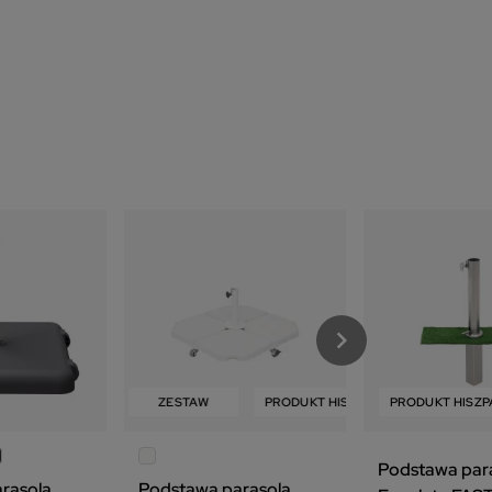
HISZPAŃSKI
W
ZESTAW
PRODUKT HISZPAŃSKI
PRODUKT HISZP
ZESTAW
Podstawa par
rasola
Podstawa parasola