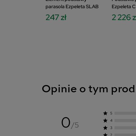
parasola Ezpeleta SLAB
Ezpeleta 
SLAB biały
247 zł
2 226 z
Opinie o tym prod
star
5
0
star
4
/5
star
3
star
2