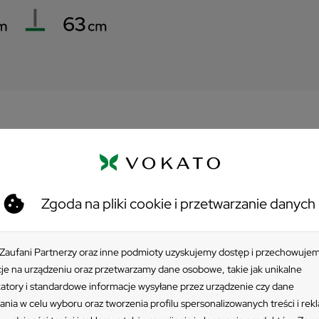
Zgoda na pliki cookie i przetwarzanie danych
NTO 34 kg
i lakierowananej i pokryta poliestrową farbą proszkową, polimeryz
 Zaufani Partnerzy oraz inne podmioty uzyskujemy dostęp i przechowuje
dprowadzania wody. Nadaje się do użytku publicznego i domowego.
je na urządzeniu oraz przetwarzamy dane osobowe, takie jak unikalne
katory i standardowe informacje wysyłane przez urządzenie czy dane
ania w celu wyboru oraz tworzenia profilu spersonalizowanych treści i rek
u 48 - 50 mm średnicy.