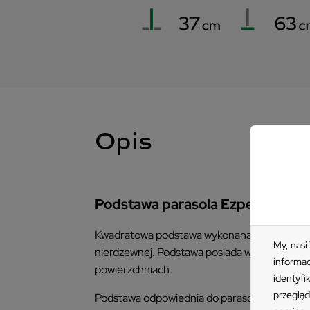
Opis
Podstawa parasola Ezpeleta CA
Kwadratowa podstawa wykonana została ze stal
My, nasi
nierdzewnej. Podstawa posiada wycięcie do o
informac
powierzchniach.
identyfi
przegląd
Podstawa odpowiednia do parasoli o trzpieni