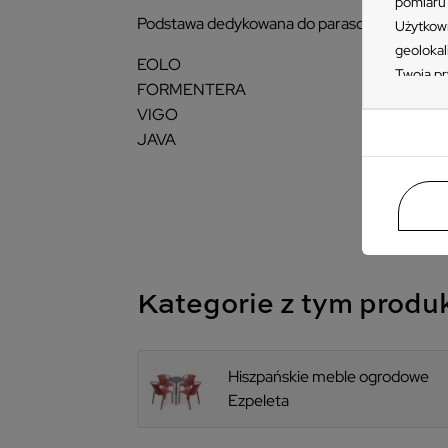
pomiaru 
Podstawa dedykowana do parasoli EZPELET
Użytkown
geolokal
EOLO
Twoją pr
FORMENTERA
„Akceptu
VIGO
ustawień
JAVA
przetwar
takiemu 
Zapoznaj
naszych 
znajdzie
prywatno
Kategorie z tym prod
Hiszpańskie meble ogrodowe
Ezpeleta