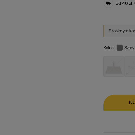
od 40 zł
Prosimy o ko
Kolor:
Szary
K