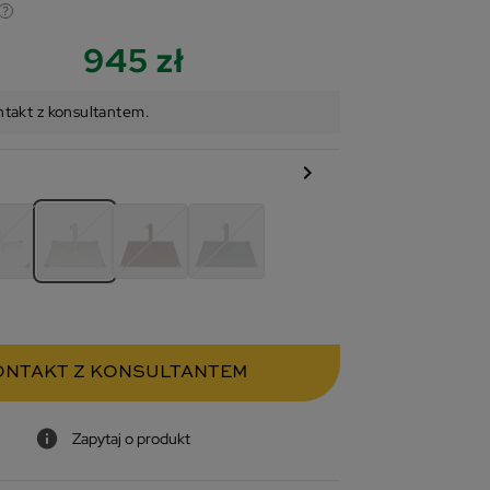
945 zł
ntakt z konsultantem.
chevron_right
ONTAKT Z KONSULTANTEM
Zapytaj o produkt